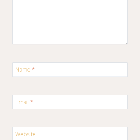
Name
*
Email
*
Website