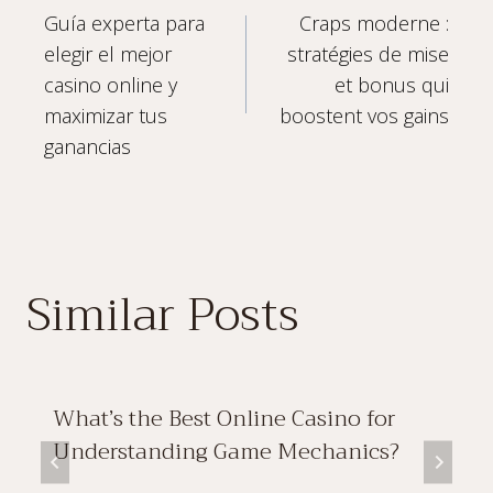
Guía experta para
Craps moderne :
navigation
elegir el mejor
stratégies de mise
casino online y
et bonus qui
maximizar tus
boostent vos gains
ganancias
Similar Posts
What’s the Best Online Casino for
Understanding Game Mechanics?