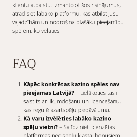
klientu atbalstu. Izmantojot šos risinājumus,
atradīsiet labāko platformu, kas atbilst jūsu
vajadzībām un nodrošina plašāku pieejamību
spēlēm, ko vēlaties.
FAQ
Kāpēc konkrētas kazino spēles nav
pieejamas Latvijā?
– Lielākoties tas ir
saistīts ar likumdošanu un licencēšanu,
kas regulē azartspēļu piedāvājumu.
Kā varu izvēlēties labāko kazino
spēļu vietni?
– Salīdziniet licenzētas
platformas pēc spēļu klāsta, bonusiem