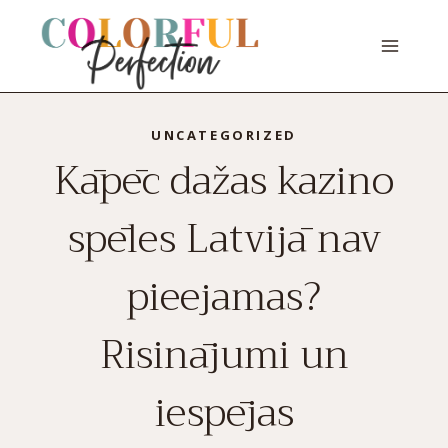
Skip
to
content
UNCATEGORIZED
Kāpēc dažas kazino
spēles Latvijā nav
pieejamas?
Risinājumi un
iespējas