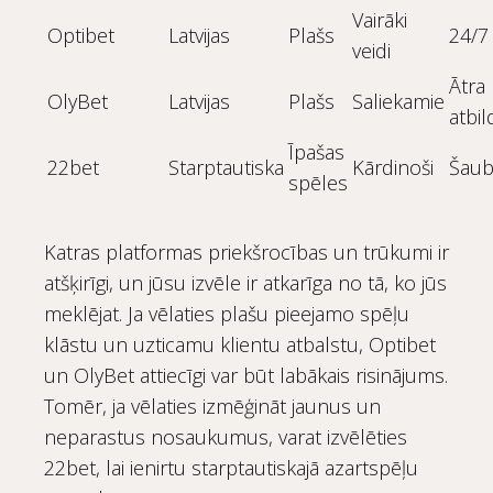
Vairāki
Optibet
Latvijas
Plašs
24/7
veidi
Ātra
OlyBet
Latvijas
Plašs
Saliekamie
atbil
Īpašas
22bet
Starptautiska
Kārdinoši
Šaub
spēles
Katras platformas priekšrocības un trūkumi ir
atšķirīgi, un jūsu izvēle ir atkarīga no tā, ko jūs
meklējat. Ja vēlaties plašu pieejamo spēļu
klāstu un uzticamu klientu atbalstu, Optibet
un OlyBet attiecīgi var būt labākais risinājums.
Tomēr, ja vēlaties izmēģināt jaunus un
neparastus nosaukumus, varat izvēlēties
22bet, lai ienirtu starptautiskajā azartspēļu