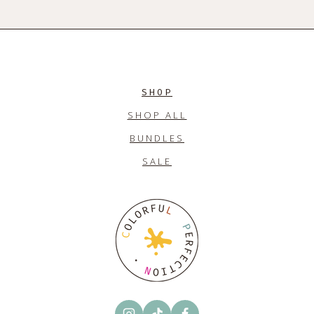
SHOP
SHOP ALL
BUNDLES
SALE