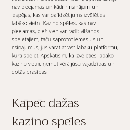
nav pieejamas un kādi ir risinājumi un
iespējas, kas var palīdzēt jums izvēlēties
labāko vietni. Kazino spēles, kas nav
pieejamas, bieži vien var radīt vilšanos
spēlētājiem, taču saprotot iemeslus un
risinājumus, jūs varat atrast labāku platformu,
kurā spēlēt. Apskatīsim, kā izvēlēties labāko
kazino vietni, ņemot vērā jūsu vajadzības un
dotās prasības.
Kāpēc dažas
kazino spēles