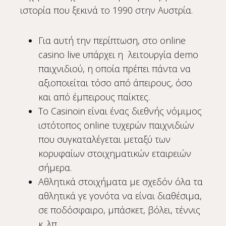
ιστορία που ξεκινά το 1990 στην Αυστρία.
Για αυτή την περίπτωση, στο online
casino live υπάρχει η λειτουργία demo
παιχνιδιού, η οποία πρέπει πάντα να
αξιοποιείται τόσο από άπειρους, όσο
και από έμπειρους παίκτες.
Το Casinoin είναι ένας διεθνής νόμιμος
ιστότοπος online τυχερών παιχνιδιών
που συγκαταλέγεται μεταξύ των
κορυφαίων στοιχηματικών εταιρειών
σήμερα.
Αθλητικά στοιχήματα με σχεδόν όλα τα
αθλητικά γε γονότα να είναι διαθέσιμα,
σε ποδόσφαιρο, μπάσκετ, βόλει, τέννις
κ. λπ.