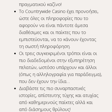
πραγματικού καζίνο!
To Countrywide Casino έχει προνοήσει,
ώστε όλες οι πληροφορίες που το
αφορούν να είναι πάντοτε άμεσα
διαθέσιμες και οι παίκτες που το
εμπιστεύονται, να το κάνουν έχοντας
τη σωστή πληροφόρηση.
Οι τρεις συγκεκριμένοι τρόποι είναι οι
πιο διαδεδομένοι στην εξυπηρέτηση
πελατών, ωστόσο υπάρχουν και άλλοι
(όπως η αλληλογραφία για παράδειγμα),
που δεν έχουν την ίδια…
Διαβάστε τις πιο συναρπαστικές
ιστορίες, απίστευτης τύχης και ατυχίας
από καθημερινούς παίκτες αλλά και
από διάσημους θρύλους!