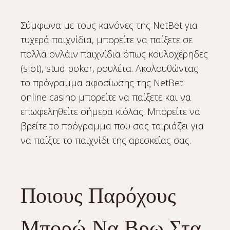
Σύμφωνα με τους κανόνες της NetBet για
τυχερά παιχνίδια, μπορείτε να παίξετε σε
πολλά ονλάιν παιχνίδια όπως κουλοχέρηδες
(slot), stud poker, ρουλέτα. Ακολουθώντας
το πρόγραμμα αφοσίωσης της NetBet
online casino μπορείτε να παίξετε και να
επωφεληθείτε σήμερα κιόλας. Μπορείτε να
βρείτε το πρόγραμμα που σας ταιριάζει για
να παίξτε το παιχνίδι της αρεσκείας σας.
Ποιους Παρόχους
Μπορώ Να Βρω Στα