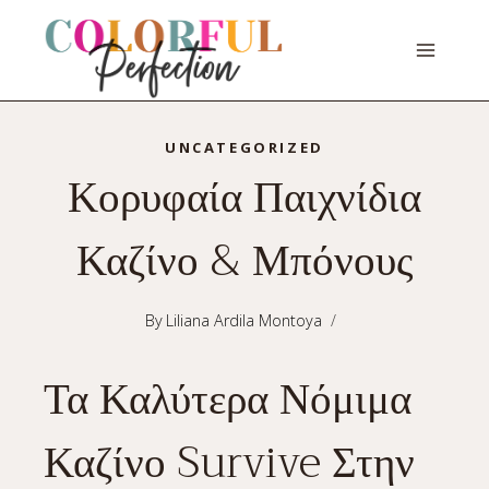
Skip
to
content
UNCATEGORIZED
Κορυφαία Παιχνίδια
Καζίνο & Μπόνους
By
Liliana Ardila Montoya
Τα Καλύτερα Νόμιμα
Καζίνο Survive Στην