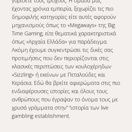
γυρίσετε τους τροχούς. Η ομάδα μας
έχοντας χρόνια εμπειρία, ξεχωρίζει τις πιο
δημοφιλής κατηγορίες είτε αυτές αφορούν
μηχανισμούς όπως το «Megaways» της Big
Time Gaming, είτε θεματικά χαρακτηριστικά
όπως «Αρχαία Ελλάδα» για παράδειγμα.
Ακόμη έχουμε συγκεντρώσει τις δικές σας
προτιμήσεις που δεν περιορίζονται στις
κλασικές περιπτώσεις των κουλοχέρηδων
«Sizzling» ή εκείνων με Πεταλούδες και
Κεράσια. Εδώ θα βρείτε αφιερώματα στις πιο
ενδιαφέρουσες ιστορίες και όλους τους
ανθρώπους που έγραψαν το όνομα τους με
χρυσά γράμματα στην” “ιστορία των live
gambling establishment.