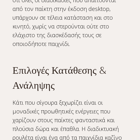
από τον παίκτη στην έκδοση desktop,
υπάρχουν σε τέλεια κατάσταση και στο
κινητό, χωρίς να στερούνται ούτε στο
ελάχιστο της διασκέδασής τους σε
οποιοδήποτε παιχνίδι.
Επιλογές Κατάθεσης &
Ανάληψης
Κάτι που σίγουρα ξεχωρίζει είναι οι
μοναδικές προωθητικές ενέργειες που
χαρίζουν στους παίκτες φανταστικά και
πλούσια δώρα και έπαθλα. Η διαδικτυακή
ρουλέτα είναι ένα από τα παιχνίδια καζίνο