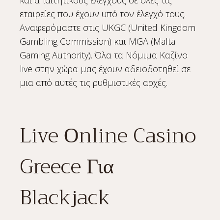
εταιρείες που έχουν υπό τον έλεγχό τους.
Αναφερόμαστε στις UKGC (United Kingdom
Gambling Commission) και MGA (Malta
Gaming Authority). Όλα τα Νόμιμα Καζίνο
live στην χώρα μας έχουν αδειοδοτηθεί σε
μια από αυτές τις ρυθμιστικές αρχές.
Live Οnline Casino
Greece Για
Blackjack