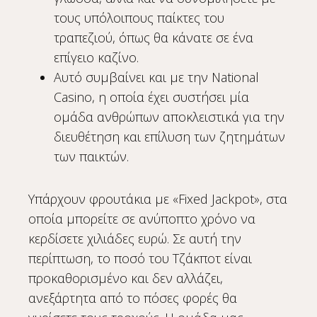
τους υπόλοιπους παίκτες του
τραπεζιού, όπως θα κάνατε σε ένα
επίγειο καζίνο.
Αυτό συμβαίνει και με την National
Casino, η οποία έχει συστήσει μία
ομάδα ανθρώπων αποκλειστικά για την
διευθέτηση και επίλυση των ζητημάτων
των παικτών.
Υπάρχουν φρουτάκια με «Fixed Jackpot», στα
οποία μπορείτε σε ανύποπτο χρόνο να
κερδίσετε χιλιάδες ευρώ. Σε αυτή την
περίπτωση, το ποσό του Τζάκποτ είναι
προκαθορισμένο και δεν αλλάζει,
ανεξάρτητα από το πόσες φορές θα