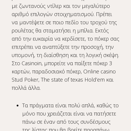
με ζωντανούς ντίλερ και τον μεγαλύτερο
αριθμό επιλογών στοιχηματισμού. Πρέπει
να μαντέψετε σε ποιο πεδίο του τροχού της
ρουλέτας θα σταματήσει η μπίλια. Εκτός
από την ευκαιρία να κερδίσετε, το πόκερ σας
επιτρέπει να αναπτύξετε την προσοχή, την
υπομονή, τη διαίσθηση και τη λογική σκέψη.
Στο Casinoin, μπορείτε να παίξετε πόκερ 3
καρτών, παραδοσιακό πόκερ, Online casino
Stud Poker, The state of texas Hold’em και
πολλά άλλα.
Τα πράγματα είναι πολύ απλά, καθώς το
μόνο που χρειάζεται είναι να πατήσετε
πάνω σε έναν από τους συνδέσμους
της λίστας που θα βρείτε παραπάνω.