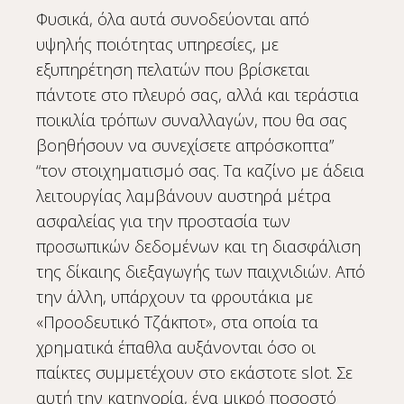
Φυσικά, όλα αυτά συνοδεύονται από
υψηλής ποιότητας υπηρεσίες, με
εξυπηρέτηση πελατών που βρίσκεται
πάντοτε στο πλευρό σας, αλλά και τεράστια
ποικιλία τρόπων συναλλαγών, που θα σας
βοηθήσουν να συνεχίσετε απρόσκοπτα”
“τον στοιχηματισμό σας. Τα καζίνο με άδεια
λειτουργίας λαμβάνουν αυστηρά μέτρα
ασφαλείας για την προστασία των
προσωπικών δεδομένων και τη διασφάλιση
της δίκαιης διεξαγωγής των παιχνιδιών. Από
την άλλη, υπάρχουν τα φρουτάκια με
«Προοδευτικό Τζάκποτ», στα οποία τα
χρηματικά έπαθλα αυξάνονται όσο οι
παίκτες συμμετέχουν στο εκάστοτε slot. Σε
αυτή την κατηγορία, ένα μικρό ποσοστό