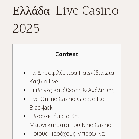
Ελλάδα ️ Live Casino
2025
Content
Τα Δημοφιλέστερα Παιχνίδια Στα
Καζίνο Live
Επιλογές Κατάθεσης & Ανάληψης
Live Οnline Casino Greece Για
Blackjack
Πλεονεκτήματα Και
Μειονεκτήματα Του Nine Casino
Ποιους Παρόχους Μπορώ Να