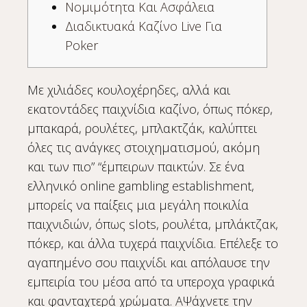
Νομιμότητα Και Ασφάλεια
Διαδικτυακά Καζίνο Live Για
Poker
Με χιλιάδες κουλοχέρηδες, αλλά και
εκατοντάδες παιχνίδια καζίνο, όπως πόκερ,
μπακαρά, ρουλέτες, μπλακτζάκ, καλύπτει
όλες τις ανάγκες στοιχηματισμού, ακόμη
και των πιο” “έμπειρων παικτών. Σε ένα
ελληνικό online gambling establishment,
μπορείς να παίξεις μια μεγάλη ποικιλία
παιχνιδιών, όπως slots, ρουλέτα, μπλάκτζακ,
πόκερ, και άλλα τυχερά παιχνίδια. Επέλεξε το
αγαπημένο σου παιχνίδι και απόλαυσε την
εμπειρία του μέσα από τα υπεροχα γραφικά
και φανταχτερά χρώματα. ΑΨάχνετε την