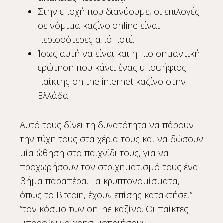
Στην εποχή που διανύουμε, οι επιλογές
σε νόμιμα καζίνο online είναι
περισσότερες από ποτέ.
Ίσως αυτή να είναι και η πιο σημαντική
ερώτηση που κάνει ένας υποψήφιος
παίκτης on the internet καζίνο στην
Ελλάδα.
Αυτό τους δίνει τη δυνατότητα να πάρουν
την τύχη τους στα χέρια τους και να δώσουν
μία ώθηση στο παιχνίδι τους, για να
προχωρήσουν τον στοιχηματισμό τους ένα
βήμα παραπέρα. Τα κρυπτονομίσματα,
όπως το Bitcoin, έχουν επίσης κατακτήσει”
“τον κόσμο των online καζίνο. Οι παίκτες
μπορούν να χρησιμοποιήσουν