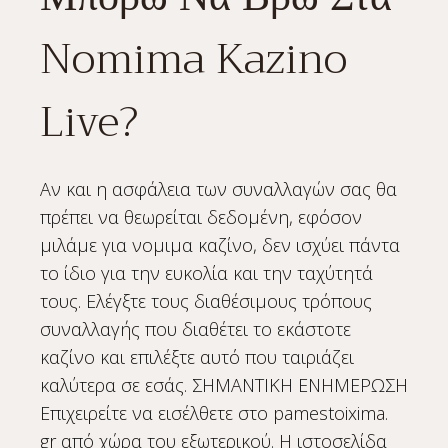
Nomima Kazino
Live?
Αν και η ασφάλεια των συναλλαγών σας θα
πρέπει να θεωρείται δεδομένη, εφόσον
μιλάμε για νομιμα καζίνο, δεν ισχύει πάντα
το ίδιο για την ευκολία και την ταχύτητά
τους. Ελέγξτε τους διαθέσιμους τρόπους
συναλλαγής που διαθέτει το εκάστοτε
καζίνο και επιλέξτε αυτό που ταιριάζει
καλύτερα σε εσάς. ΣΗΜΑΝΤΙΚΗ ΕΝΗΜΕΡΩΣΗ
Επιχειρείτε να εισέλθετε στο pamestoixima.
gr από χώρα του εξωτερικού. Η ιστοσελίδα