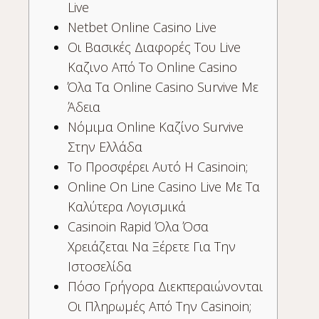
Live
Netbet Online Casino Live
Οι Βασικές Διαφορές Του Live
Καζινο Από Το Online Casino
Όλα Τα Online Casino Survive Με
Άδεια
Νόμιμα Online Καζίνο Survive
Στην Ελλάδα
Το Προσφέρει Αυτό Η Casinoin;
Online On Line Casino Live Με Τα
Καλύτερα Λογισμικά
Casinoin Rapid Όλα Όσα
Χρειάζεται Να Ξέρετε Για Την
Ιστοσελίδα
Πόσο Γρήγορα Διεκπεραιώνονται
Οι Πληρωμές Από Την Casinoin;