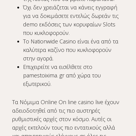
Όχι δεν χρειάζεται να κάνεις εγγραφή
για να δοκιμάσετε εντελώς δωρεάν τις
demo εκδόσεις των κορυφαίων Slots
που κυκλοφορούν.
Το Nationwide Casino είναι ένα από τα
καλύτερα καζίνο που κυκλοφορούν
στην αγορά.
Επιχειρείτε να εισέλθετε στο
pamestoixima. gr από χώρα του
εξωτερικού.
Τα Νόμιμα Online On line casino live έχουν
αδειοδοτηθεί από τις πιο αυστηρές
ρυθμιστικές αρχές στον κόσμο. Αυτές οι
αρχές εκτελούν τους πιο εντατικούς αλλά
και απαιτητικούς ελέγχους σε όλες τις