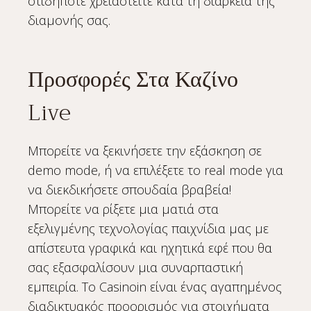
οτιδήποτε χρειαστείτε κατά τη διάρκεια της
διαμονής σας.
Προσφορές Στα Καζίνο
Live
Μπορείτε να ξεκινήσετε την εξάσκηση σε
demo mode, ή να επιλέξετε το real mode για
να διεκδικήσετε σπουδαία βραβεία!
Μπορείτε να ρίξετε μια ματιά στα
εξελιγμένης τεχνολογίας παιχνίδια μας με
απίστευτα γραφικά και ηχητικά εφέ που θα
σας εξασφαλίσουν μια συναρπαστική
εμπειρία. Το Casinoin είναι ένας αγαπημένος
διαδικτυακός προορισμός για στοιχήματα