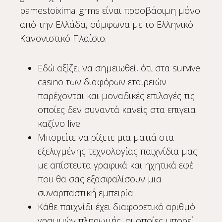
pamestoixima. grms είναι προσβάσιμη μόνο
από την Ελλάδα, σύμφωνα με το Ελληνικό
Κανονιστικό Πλαίσιο.
Εδώ αξίζει να σημειωθεί, ότι στα survive
casino των διαφόρων εταιρειών
παρέχονται και μοναδικές επιλογές τις
οποίες δεν συναντά κανείς στα επιγεια
καζίνο live.
Μπορείτε να ρίξετε μια ματιά στα
εξελιγμένης τεχνολογίας παιχνίδια μας
με απίστευτα γραφικά και ηχητικά εφέ
που θα σας εξασφαλίσουν μια
συναρπαστική εμπειρία.
Κάθε παιχνίδι έχει διαφορετικό αριθμό
γραμμών πληρωμής, οι οποίες μπορεί