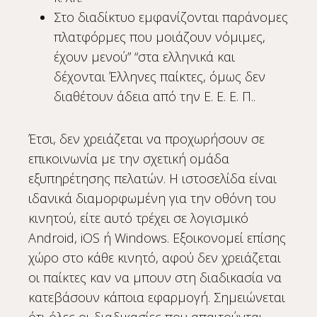
Στο διαδίκτυο εμφανίζονται παράνομες
πλατφόρμες που μοιάζουν νόμιμες,
έχουν μενού” “στα ελληνικά και
δέχονται Έλληνες παίκτες, όμως δεν
διαθέτουν άδεια από την Ε. Ε. Ε. Π..
Έτσι, δεν χρειάζεται να προχωρήσουν σε
επικοινωνία με την σχετική ομάδα
εξυπηρέτησης πελατών. Η ιστοσελίδα είναι
ιδανικά διαμορφωμένη για την οθόνη του
κινητού, είτε αυτό τρέχει σε λογισμικό
Android, iOS ή Windows. Εξοικονομεί επίσης
χώρο στο κάθε κινητό, αφού δεν χρειάζεται
οι παίκτες καν να μπουν στη διαδικασία να
κατεβάσουν κάποια εφαρμογή. Σημειώνεται
ότι όλες οι διαδικασίες που απαιτούνται