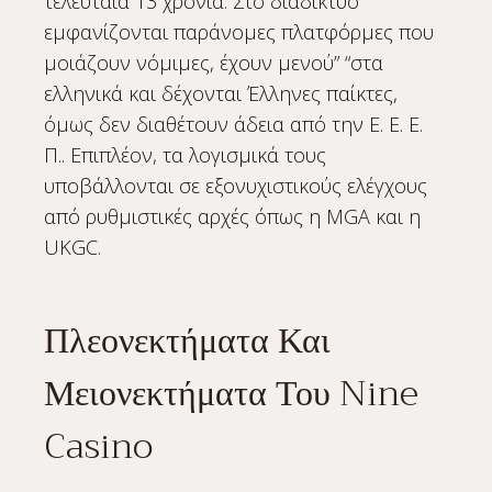
τελευταία 13 χρόνια. Στο διαδίκτυο
εμφανίζονται παράνομες πλατφόρμες που
μοιάζουν νόμιμες, έχουν μενού” “στα
ελληνικά και δέχονται Έλληνες παίκτες,
όμως δεν διαθέτουν άδεια από την Ε. Ε. Ε.
Π.. Επιπλέον, τα λογισμικά τους
υποβάλλονται σε εξονυχιστικούς ελέγχους
από ρυθμιστικές αρχές όπως η MGA και η
UKGC.
Πλεονεκτήματα Και
Μειονεκτήματα Του Nine
Casino