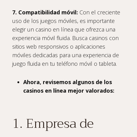
7. Compatibilidad móvil:
Con el creciente
uso de los juegos móviles, es importante
elegir un casino en línea que ofrezca una
experiencia móvil fluida. Busca casinos con
sitios web responsivos o aplicaciones
móviles dedicadas para una experiencia de
juego fluida en tu teléfono móvil o tableta.
Ahora, revisemos algunos de los
casinos en línea mejor valorados:
1. Empresa de