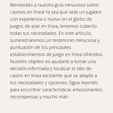
Bienvenido a nuestra guía minuciosa sobre
casinos en línea! Ya sea que seas un jugador
con experiencia o nuevo en el globo de
juegos de azar en línea, tenemos cubierto
todas tus necesidades. En este artículo,
suministraremos un testimonio minuciosa y
puntuación de los principales
establecimientos de juego en línea ofrecidos.
Nuestro objetivo es ayudarte
a tomar una
decisión informada y localizar el sitio de
casino en línea excelente que se adapte a
tus necesidades y opciones. Sigue leyendo
para encontrar características emocionantes,
recompensas y mucho más!