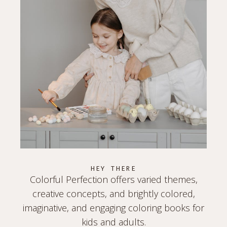
HEY THERE
Colorful Perfection offers varied themes,
creative concepts, and brightly colored,
imaginative, and engaging coloring books for
kids and adults.