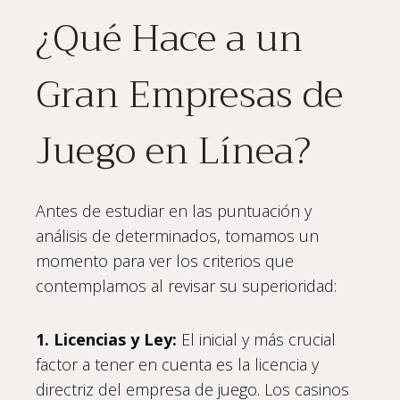
¿Qué Hace a un
Gran Empresas de
Juego en Línea?
Antes de estudiar en las puntuación y
análisis de determinados, tomamos un
momento para ver los criterios que
contemplamos al revisar su superioridad:
1. Licencias y Ley:
El inicial y más crucial
factor a tener en cuenta es la licencia y
directriz del empresa de juego. Los casinos