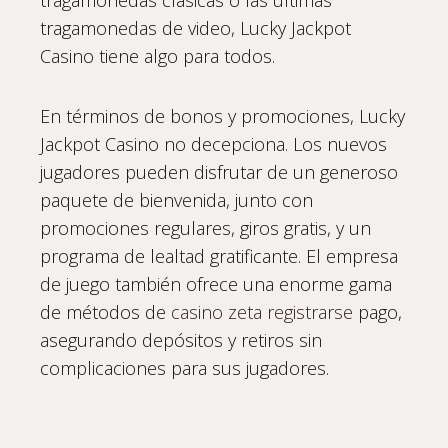
tragamonedas clásicas o las últimas
tragamonedas de video, Lucky Jackpot
Casino tiene algo para todos.
En términos de bonos y promociones, Lucky
Jackpot Casino no decepciona. Los nuevos
jugadores pueden disfrutar de un generoso
paquete de bienvenida, junto con
promociones regulares, giros gratis, y un
programa de lealtad gratificante. El empresa
de juego también ofrece una enorme gama
de métodos de
casino zeta registrarse
pago,
asegurando depósitos y retiros sin
complicaciones para sus jugadores.