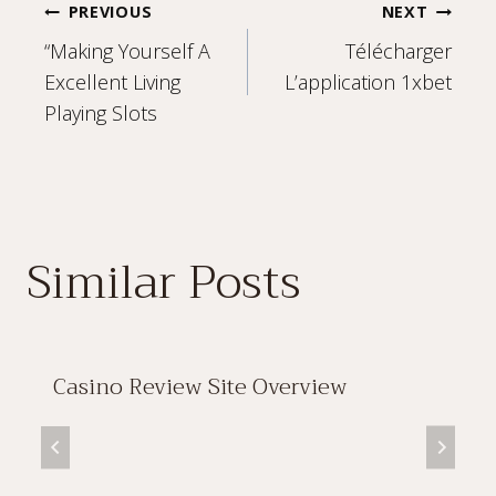
Post
PREVIOUS
NEXT
“Making Yourself A
Télécharger
navigation
Excellent Living
L’application 1xbet
Playing Slots
Similar Posts
Casino Review Site Overview