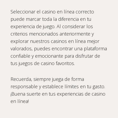
Seleccionar el casino en línea correcto
puede marcar toda la diferencia en tu
experiencia de juego. Al considerar los
criterios mencionados anteriormente y
explorar nuestros casinos en línea mejor
valorados, puedes encontrar una plataforma
confiable y emocionante para disfrutar de
tus juegos de casino favoritos.
Recuerda, siempre juega de forma
responsable y establece límites en tu gasto.
¡Buena suerte en tus experiencias de casino
en línea!