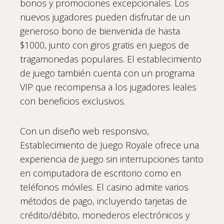
bonos y promociones excepcionales. Los
nuevos jugadores pueden disfrutar de un
generoso bono de bienvenida de hasta
$1000, junto con giros gratis en juegos de
tragamonedas populares. El establecimiento
de juego también cuenta con un programa
VIP que recompensa a los jugadores leales
con beneficios exclusivos.
Con un diseño web responsivo,
Establecimiento de Juego Royale ofrece una
experiencia de juego sin interrupciones tanto
en computadora de escritorio como en
teléfonos móviles. El casino admite varios
métodos de pago, incluyendo tarjetas de
crédito/débito, monederos electrónicos y