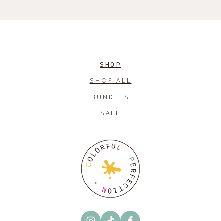
SHOP
SHOP ALL
BUNDLES
SALE