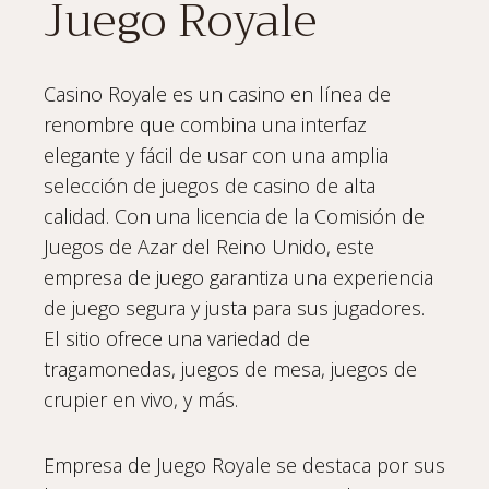
Juego Royale
Casino Royale es un casino en línea de
renombre que combina una interfaz
elegante y fácil de usar con una amplia
selección de juegos de casino de alta
calidad. Con una licencia de la Comisión de
Juegos de Azar del Reino Unido, este
empresa de juego garantiza una experiencia
de juego segura y justa para sus jugadores.
El sitio ofrece una variedad de
tragamonedas, juegos de mesa, juegos de
crupier en vivo, y más.
Empresa de Juego Royale se destaca por sus