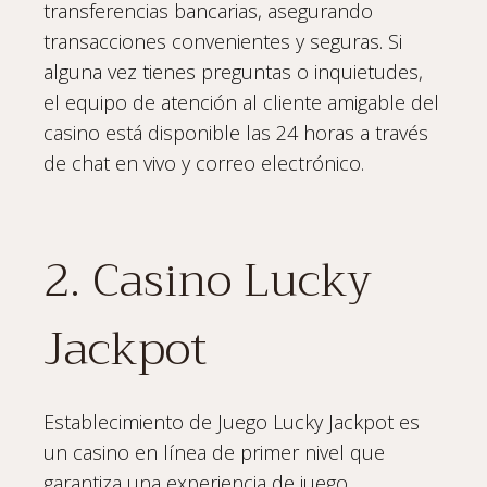
transferencias bancarias, asegurando
transacciones convenientes y seguras. Si
alguna vez tienes preguntas o inquietudes,
el equipo de atención al cliente amigable del
casino está disponible las 24 horas a través
de chat en vivo y correo electrónico.
2. Casino Lucky
Jackpot
Establecimiento de Juego Lucky Jackpot es
un casino en línea de primer nivel que
garantiza una experiencia de juego