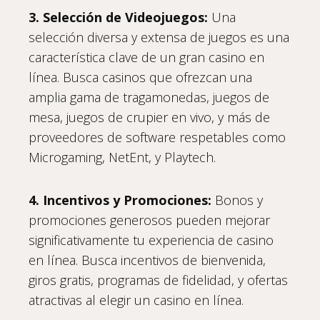
3. Selección de Videojuegos:
Una
selección diversa y extensa de juegos es una
característica clave de un gran casino en
línea. Busca casinos que ofrezcan una
amplia gama de tragamonedas, juegos de
mesa, juegos de crupier en vivo, y más de
proveedores de software respetables como
Microgaming, NetEnt, y Playtech.
4. Incentivos y Promociones:
Bonos y
promociones generosos pueden mejorar
significativamente tu experiencia de casino
en línea. Busca incentivos de bienvenida,
giros gratis, programas de fidelidad, y ofertas
atractivas al elegir un casino en línea.