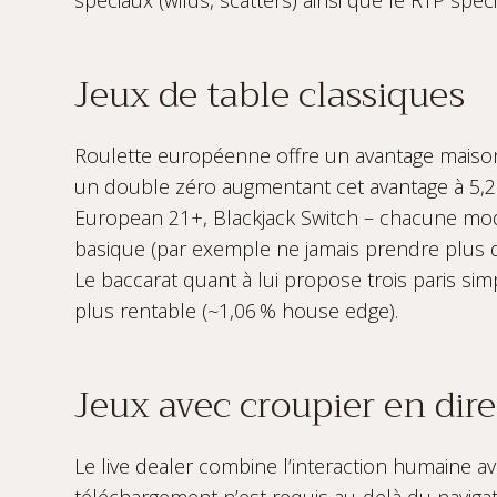
spéciaux (wilds, scatters) ainsi que le RTP spé
Jeux de table classiques
Roulette européenne offre un avantage maison m
un double zéro augmentant cet avantage à 5,26 
European 21+, Blackjack Switch – chacune modi
basique (par exemple ne jamais prendre plus d’
Le baccarat quant à lui propose trois paris sim
plus rentable (~1,06 % house edge).
Jeux avec croupier en dire
Le live dealer combine l’interaction humaine a