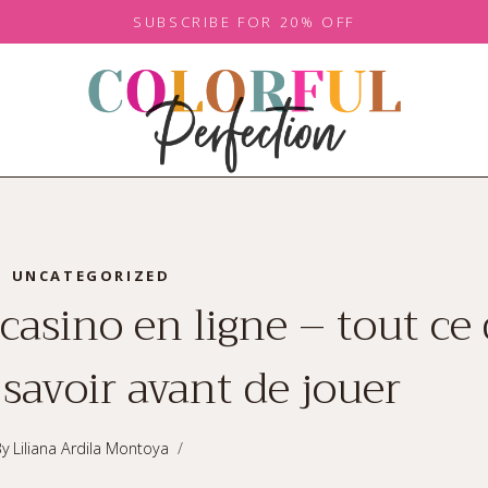
SUBSCRIBE FOR 20% OFF
UNCATEGORIZED
casino en ligne – tout ce
savoir avant de jouer
By
Liliana Ardila Montoya