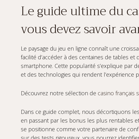
Le guide ultime du ca
vous devez savoir ava
Le paysage du jeu en ligne connaît une croissa
facilité d’accéder à des centaines de tables e
smartphone. Cette popularité s’explique par de
et des technologies qui rendent l’expérience p
Découvrez notre sélection de
casino français 
Dans ce guide complet, nous décortiquons les
en passant par les bonus les plus rentables e
se positionne comme votre partenaire de confi
sur des tests rigoureux, vous pourrez identifier 