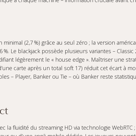
cifique à chaque machine – information cruciale avant c
inimal (2,7 %) grâce au seul zéro ; la version américa
%. Le blackjack possède plusieurs variantes – Classic 
fiant légèrement le « house edge ». Maîtriser une stra
une carte après un total soft 17) réduit cet écart à mo
ples – Player, Banker ou Tie – où Banker reste statisti
ct
vec la fluidité du streaming HD via technologie WebRTC 