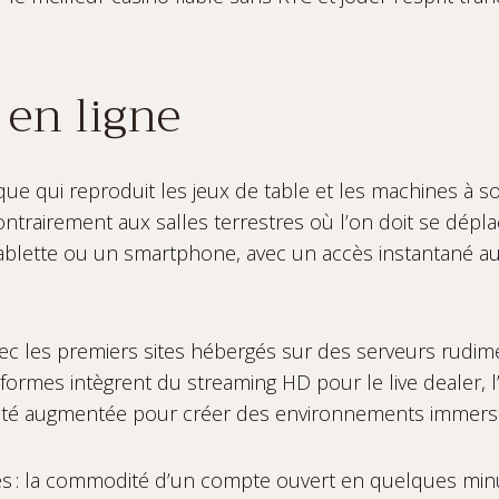
 en ligne
ue qui reproduit les jeux de table et les machines à s
ontrairement aux salles terrestres où l’on doit se dépla
tablette ou un smartphone, avec un accès instantané 
ec les premiers sites hébergés sur des serveurs rudime
eformes intègrent du streaming HD pour le live dealer, l
ité augmentée pour créer des environnements immersi
es : la commodité d’un compte ouvert en quelques minu