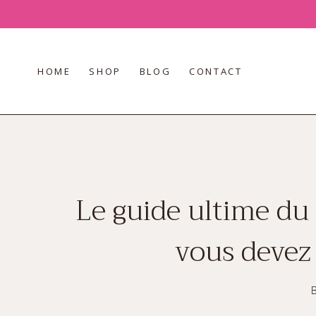
Skip
to
content
HOME
SHOP
BLOG
CONTACT
Le guide ultime du 
vous devez 