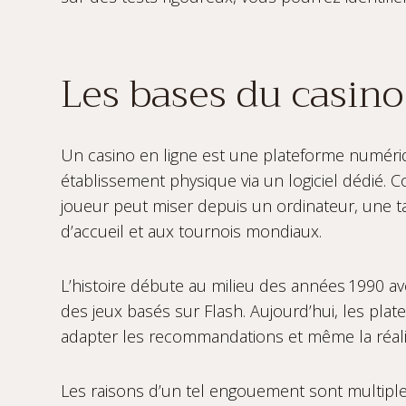
Les bases du casino
Un casino en ligne est une plateforme numériq
établissement physique via un logiciel dédié. C
joueur peut miser depuis un ordinateur, une 
d’accueil et aux tournois mondiaux.
L’histoire débute au milieu des années 1990 av
des jeux basés sur Flash. Aujourd’hui, les plat
adapter les recommandations et même la réal
Les raisons d’un tel engouement sont multipl