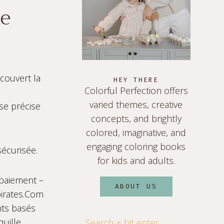
ue
couvert la
HEY THERE
Colorful Perfection offers
varied themes, creative
se précise
concepts, and brightly
colored, imaginative, and
engaging coloring books
sécurisée.
for kids and adults.
 paiement –
ABOUT US
pirates.Com
nts basés
Search
uille.