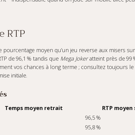
le RTP
le pourcentage moyen qu’un jeu reverse aux misers sur
TP de 96,1 % tandis que
Mega Joker
atteint près de 99 
ment vos chances à long terme ; consultez toujours le
se initiale.
és
Temps moyen retrait
RTP moyen 
96,5 %
95,8 %