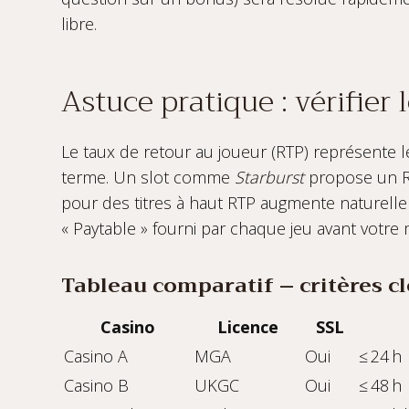
libre.
Astuce pratique : vérifier 
Le taux de retour au joueur (RTP) représente 
terme. Un slot comme
Starburst
propose un R
pour des titres à haut RTP augmente naturelle
« Paytable » fourni par chaque jeu avant votre mi
Tableau comparatif – critères cl
Casino
Licence
SSL
Casino A
MGA
Oui
≤ 24 h
Casino B
UKGC
Oui
≤ 48 h