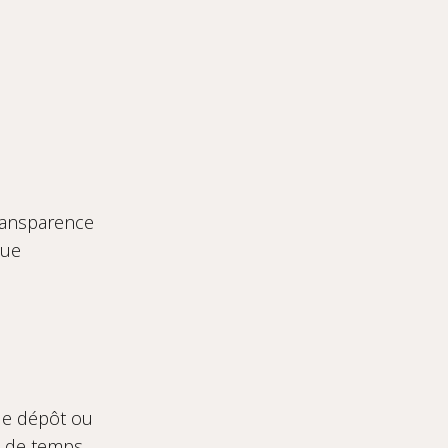
transparence
que
 de dépôt ou
u de temps