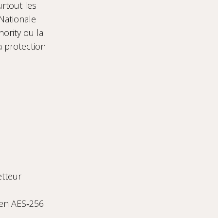
urtout les
 Nationale
ority ou la
a protection
etteur
s en AES‑256