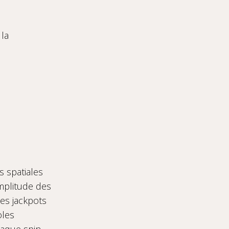
 la
s spatiales
’amplitude des
des jackpots
oles