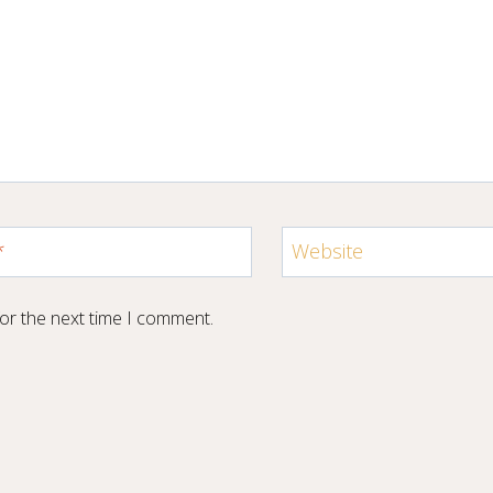
*
Website
for the next time I comment.