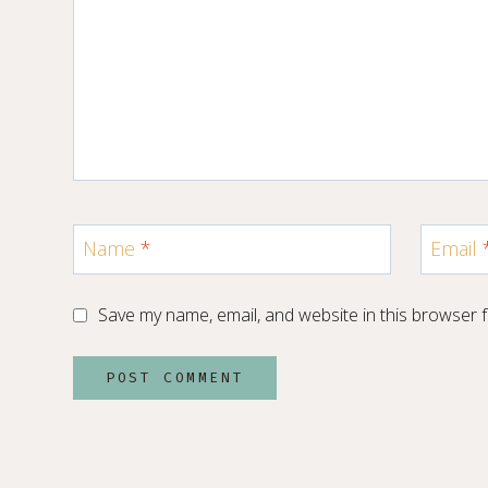
Name
*
Email
Save my name, email, and website in this browser 