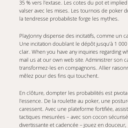
35 % vers l’extase.. Les cotes du pot et impli
valser avec les mises.. Les tournois de poker 
la tendresse probabiliste forge les mythes..
PlayJonny dispense des incitatifs, comme un 
Une incitation doublant le dépôt jusqu’à 1 000
clair.. When you have any inquiries regarding
mail us at our own web site. Administrer son ca
transformez-les en compagnons.. Allier raison
mêlez pour des fins qui touchent..
En clôture, dompter les probabilités est pivota
l’essence.. De la roulette au poker, une postu
caressent.. Avec une plateforme fortifiée, assi
tactiques mesurées – avec son cocon sécurisé
divertissante et cadencée – jouez en douceur, 