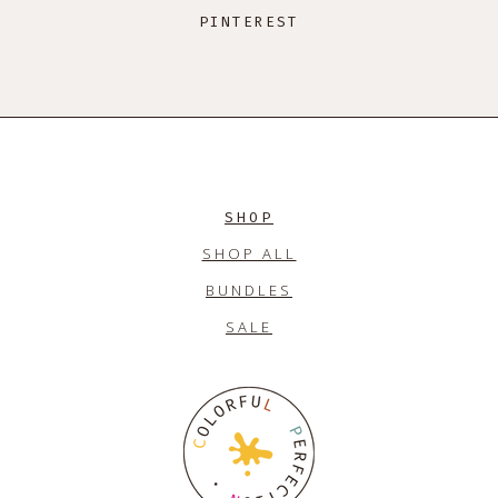
PINTEREST
SHOP
SHOP ALL
BUNDLES
SALE