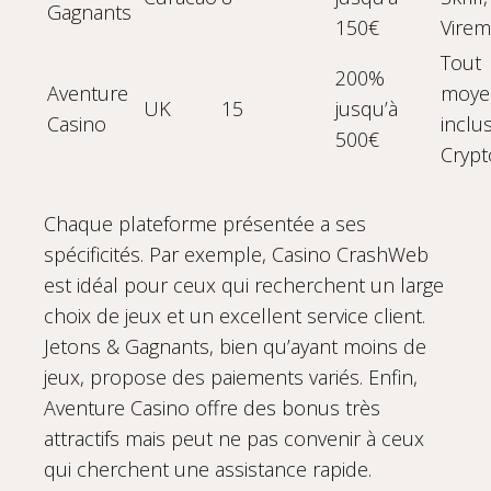
Gagnants
150€
Virem
Tout
200%
Aventure
moye
UK
15
jusqu’à
Casino
inclu
500€
Crypt
Chaque plateforme présentée a ses
spécificités. Par exemple, Casino CrashWeb
est idéal pour ceux qui recherchent un large
choix de jeux et un excellent service client.
Jetons & Gagnants, bien qu’ayant moins de
jeux, propose des paiements variés. Enfin,
Aventure Casino offre des bonus très
attractifs mais peut ne pas convenir à ceux
qui cherchent une assistance rapide.