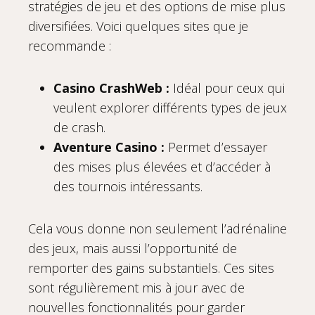
stratégies de jeu et des options de mise plus
diversifiées. Voici quelques sites que je
recommande :
Casino CrashWeb :
Idéal pour ceux qui
veulent explorer différents types de jeux
de crash.
Aventure Casino :
Permet d’essayer
des mises plus élevées et d’accéder à
des tournois intéressants.
Cela vous donne non seulement l’adrénaline
des jeux, mais aussi l’opportunité de
remporter des gains substantiels. Ces sites
sont régulièrement mis à jour avec de
nouvelles fonctionnalités pour garder