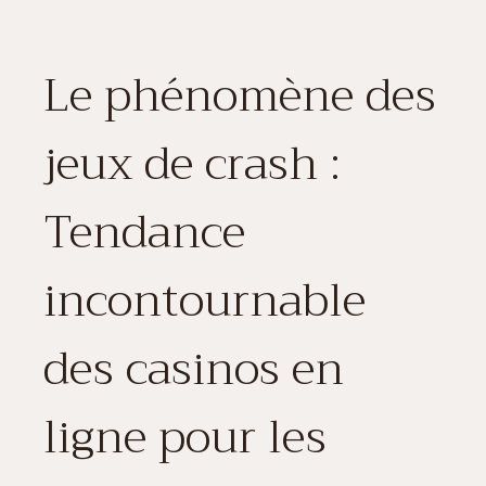
Le phénomène des
jeux de crash :
Tendance
incontournable
des casinos en
ligne pour les