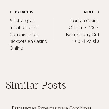
Post
PREVIOUS
NEXT
6 Estrategias
Fontan Casino
navigation
Infalibles para
Oficjalne ️ 100%
Conquistar los
Bonus Carry Out
Jackpots en Casino
100 Zł Polska
Online
Similar Posts
Estrategias Expertas para Combinar