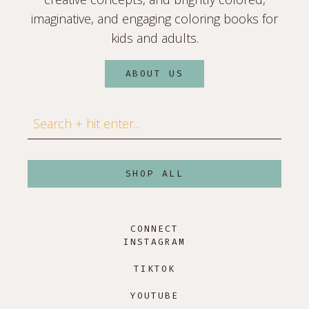
imaginative, and engaging coloring books for
kids and adults.
ABOUT US
Search
SHOP ALL
CONNECT
INSTAGRAM
TIKTOK
YOUTUBE