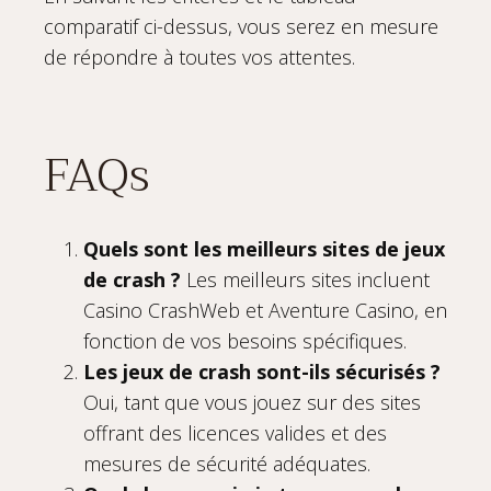
comparatif ci-dessus, vous serez en mesure
de répondre à toutes vos attentes.
FAQs
Quels sont les meilleurs sites de jeux
de crash ?
Les meilleurs sites incluent
Casino CrashWeb et Aventure Casino, en
fonction de vos besoins spécifiques.
Les jeux de crash sont-ils sécurisés ?
Oui, tant que vous jouez sur des sites
offrant des licences valides et des
mesures de sécurité adéquates.