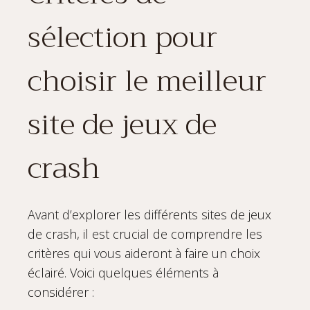
sélection pour
choisir le meilleur
site de jeux de
crash
Avant d’explorer les différents sites de jeux
de crash, il est crucial de comprendre les
critères qui vous aideront à faire un choix
éclairé. Voici quelques éléments à
considérer :