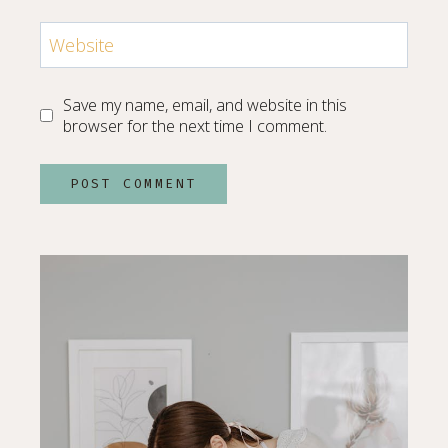
Website
Save my name, email, and website in this
browser for the next time I comment.