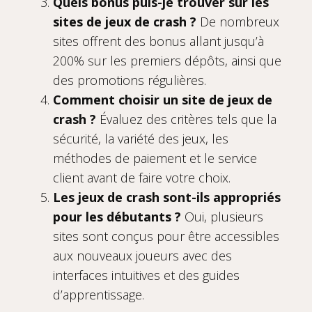
Quels bonus puis-je trouver sur les
sites de jeux de crash ?
De nombreux
sites offrent des bonus allant jusqu’à
200% sur les premiers dépôts, ainsi que
des promotions régulières.
Comment choisir un site de jeux de
crash ?
Évaluez des critères tels que la
sécurité, la variété des jeux, les
méthodes de paiement et le service
client avant de faire votre choix.
Les jeux de crash sont-ils appropriés
pour les débutants ?
Oui, plusieurs
sites sont conçus pour être accessibles
aux nouveaux joueurs avec des
interfaces intuitives et des guides
d’apprentissage.