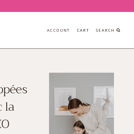
ACCOUNT
CART
SEARCH
oppées
 la
EO