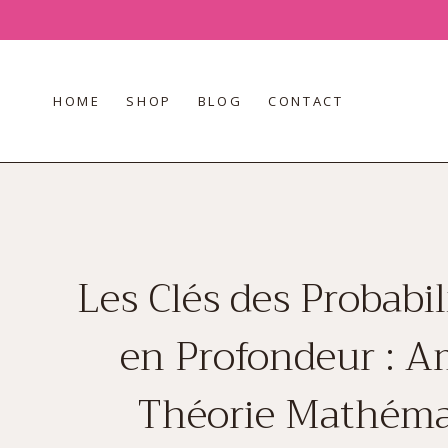
Skip
to
content
HOME
SHOP
BLOG
CONTACT
Les Clés des Probabi
en Profondeur : A
Théorie Mathémat