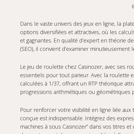
Dans le vaste univers des jeux en ligne, la pl
options diversifiées et attractives, où les calc
et gagnantes. En qualité d’expert en théorie d
(SEO), il convient d’examiner minutieusement l
Le jeu de roulette chez Casinozer, avec ses rou
essentiels pour tout parieur. Avec la roulett
calculées à 1/37, offrant un RTP théorique att
progressions arithmétiques ou géométriques po
Pour renforcer votre visibilité en ligne liée a
conçue est indispensable. Intégrez des expres
machines à sous Casinozer” dans vos titres et 