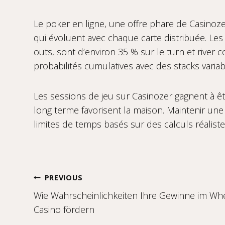
Le poker en ligne, une offre phare de Casinoz
qui évoluent avec chaque carte distribuée. Le
outs, sont d’environ 35 % sur le turn et river 
probabilités cumulatives avec des stacks variab
Les sessions de jeu sur Casinozer gagnent à êt
long terme favorisent la maison. Maintenir une 
limites de temps basés sur des calculs réaliste
Post
PREVIOUS
Wie Wahrscheinlichkeiten Ihre Gewinne im Wh
navigation
Casino fördern