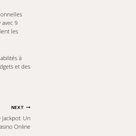
ionnelles
 avec 9
ient les
bilités à
udgets et des
NEXT
 Jackpot: Un
asino Online