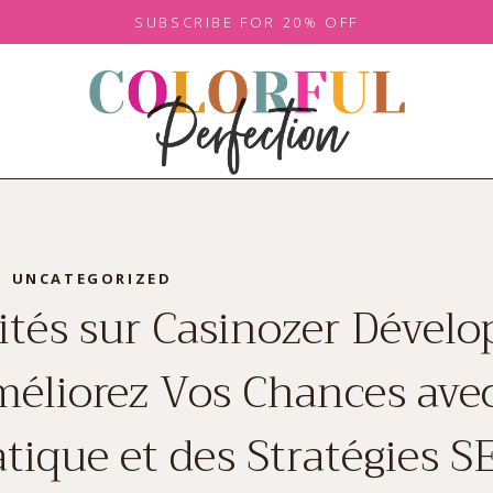
SUBSCRIBE FOR 20% OFF
UNCATEGORIZED
lités sur Casinozer Dével
méliorez Vos Chances avec
ique et des Stratégies S