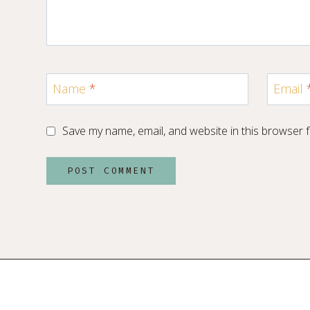
Name
*
Email
Save my name, email, and website in this browser 