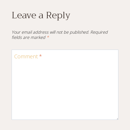
Leave a Reply
Your email address will not be published.
Required
fields are marked
*
Comment
*