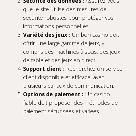
Sécurité des données :
Assurez-vous
que le site utilise des mesures de
sécurité robustes pour protéger vos
informations personnelles.
Variété des jeux :
Un bon casino doit
offrir une large gamme de jeux, y
compris des machines à sous, des jeux
de table et des jeux en direct.
Support client :
Recherchez un service
client disponible et efficace, avec
plusieurs canaux de communication.
Options de paiement :
Un casino
fiable doit proposer des méthodes de
paiement sécurisées et variées.