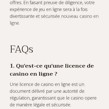
offres. En faisant preuve de diligence, votre
expérience de jeu en ligne sera à la fois
divertissante et sécurisée
nouveau casino en
ligne
.
FAQs
1. Qu’est-ce qu’une licence de
casino en ligne ?
Une licence de casino en ligne est un
document délivré par une autorité de
régulation, garantissant que le casino opere
de manière légale et sécurisée.