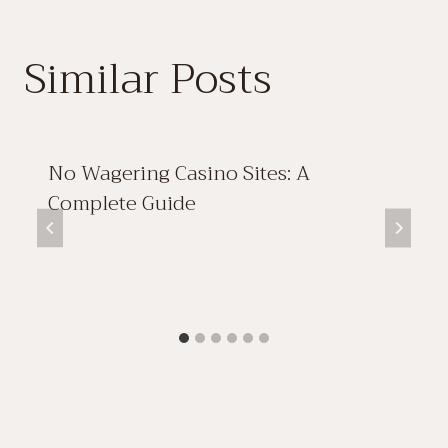
Similar Posts
No Wagering Casino Sites: A
Complete Guide