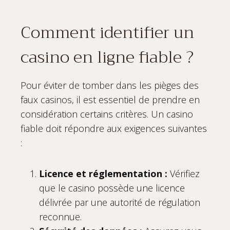
Comment identifier un
casino en ligne fiable ?
Pour éviter de tomber dans les pièges des
faux casinos, il est essentiel de prendre en
considération certains critères. Un casino
fiable doit répondre aux exigences suivantes
:
Licence et réglementation :
Vérifiez
que le casino possède une licence
délivrée par une autorité de régulation
reconnue.