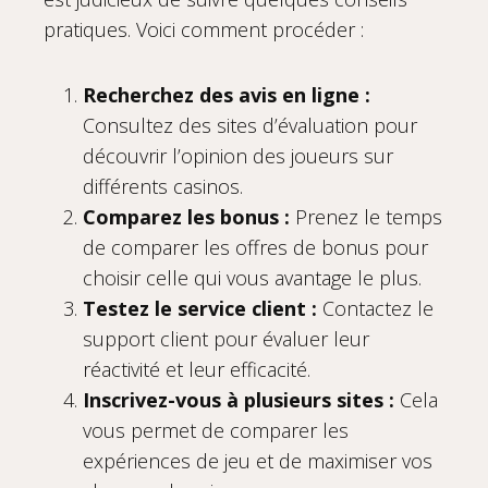
pratiques. Voici comment procéder :
Recherchez des avis en ligne :
Consultez des sites d’évaluation pour
découvrir l’opinion des joueurs sur
différents casinos.
Comparez les bonus :
Prenez le temps
de comparer les offres de bonus pour
choisir celle qui vous avantage le plus.
Testez le service client :
Contactez le
support client pour évaluer leur
réactivité et leur efficacité.
Inscrivez-vous à plusieurs sites :
Cela
vous permet de comparer les
expériences de jeu et de maximiser vos