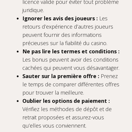
licence valide pour éviter tout problème
juridique.
Ignorer les avis des joueurs :
Les
retours d’expérience d’autres joueurs
peuvent fournir des informations
précieuses sur la fiabilité du casino.
Ne pas lire les termes et conditions :
Les bonus peuvent avoir des conditions
cachées qui peuvent vous désavantager.
Sauter sur la première offre :
Prenez
le temps de comparer différentes offres
pour trouver la meilleure.
Oublier les options de paiement :
Vérifiez les méthodes de dépôt et de
retrait proposées et assurez-vous
qu’elles vous conviennent.