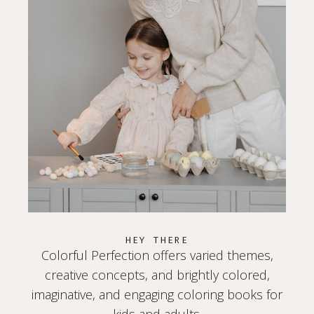
HEY THERE
Colorful Perfection offers varied themes,
creative concepts, and brightly colored,
imaginative, and engaging coloring books for
kids and adults.