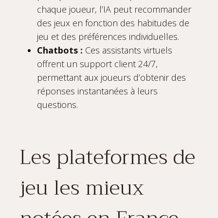
chaque joueur, l’IA peut recommander
des jeux en fonction des habitudes de
jeu et des préférences individuelles.
Chatbots :
Ces assistants virtuels
offrent un support client 24/7,
permettant aux joueurs d’obtenir des
réponses instantanées à leurs
questions.
Les plateformes de
jeu les mieux