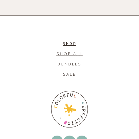
SHOP
SHOP ALL
BUNDLES
SALE