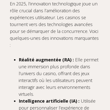
En 2025, l’innovation technologique joue un
rôle crucial dans l’amélioration des
expériences utilisateur. Les casinos se
tournent vers des technologies avancées
pour se démarquer de la concurrence. Voici
quelques-unes des innovations marquantes
:
Réalité augmentée (RA) :
Elle permet
une immersion plus profonde dans
l’univers du casino, offrant des jeux
interactifs où les utilisateurs peuvent
interagir avec leurs environnements
virtuels.
Intelligence artificielle (IA) :
Utilisée
pour personnaliser l’expérience de