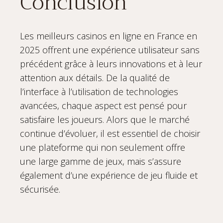
Conclusion
Les meilleurs casinos en ligne en France en
2025 offrent une expérience utilisateur sans
précédent grâce à leurs innovations et à leur
attention aux détails. De la qualité de
l’interface à l’utilisation de technologies
avancées, chaque aspect est pensé pour
satisfaire les joueurs. Alors que le marché
continue d’évoluer, il est essentiel de choisir
une plateforme qui non seulement offre
une large gamme de jeux, mais s’assure
également d’une expérience de jeu fluide et
sécurisée.