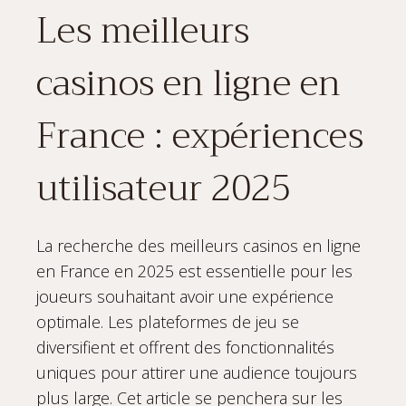
Les meilleurs
casinos en ligne en
France : expériences
utilisateur 2025
La recherche des meilleurs casinos en ligne
en France en 2025 est essentielle pour les
joueurs souhaitant avoir une expérience
optimale. Les plateformes de jeu se
diversifient et offrent des fonctionnalités
uniques pour attirer une audience toujours
plus large. Cet article se penchera sur les