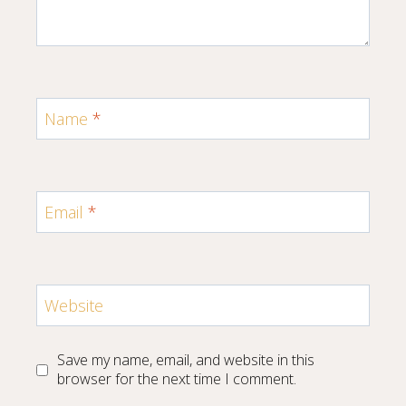
Name
*
Email
*
Website
Save my name, email, and website in this
browser for the next time I comment.