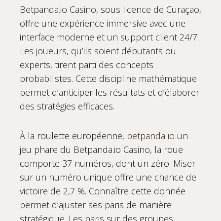
Betpanda.io Casino, sous licence de Curaçao,
offre une expérience immersive avec une
interface moderne et un support client 24/7.
Les joueurs, qu’ils soient débutants ou
experts, tirent parti des concepts
probabilistes. Cette discipline mathématique
permet d’anticiper les résultats et d’élaborer
des stratégies efficaces.
À la roulette européenne,
betpanda io
un
jeu phare du Betpanda.io Casino, la roue
comporte 37 numéros, dont un zéro. Miser
sur un numéro unique offre une chance de
victoire de 2,7 %. Connaître cette donnée
permet d’ajuster ses paris de manière
stratégique. Les paris sur des groupes,