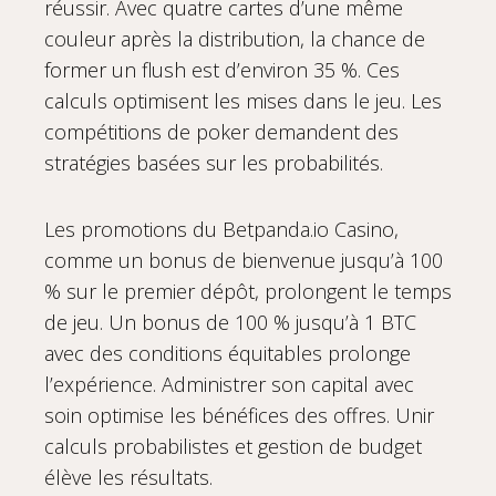
réussir. Avec quatre cartes d’une même
couleur après la distribution, la chance de
former un flush est d’environ 35 %. Ces
calculs optimisent les mises dans le jeu. Les
compétitions de poker demandent des
stratégies basées sur les probabilités.
Les promotions du Betpanda.io Casino,
comme un bonus de bienvenue jusqu’à 100
% sur le premier dépôt, prolongent le temps
de jeu. Un bonus de 100 % jusqu’à 1 BTC
avec des conditions équitables prolonge
l’expérience. Administrer son capital avec
soin optimise les bénéfices des offres. Unir
calculs probabilistes et gestion de budget
élève les résultats.