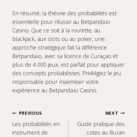
En résumé, la théorie des probabilités est
essentielle pour réussir au Betpanda.io
Casino. Que ce soit à la roulette, au
blackjack, aux slots ou au poker, une
approche stratégique fait la différence.
Betpanda.io, avec sa licence de Curaçao et
plus de 4 000 jeux, est parfait pour appliquer
des concepts probabilistes. Privilégiez le jeu
responsable pour maximiser votre
expérience au Betpanda.io Casino.
Post
PREVIOUS
NEXT
Les probabilités en
Guide pratique des
navigation
instrument de
cotes au Buran