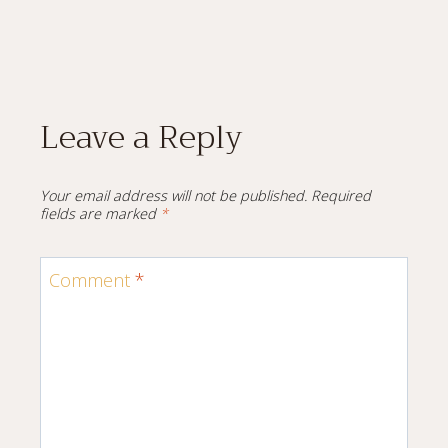
Leave a Reply
Your email address will not be published.
Required
fields are marked
*
Comment
*