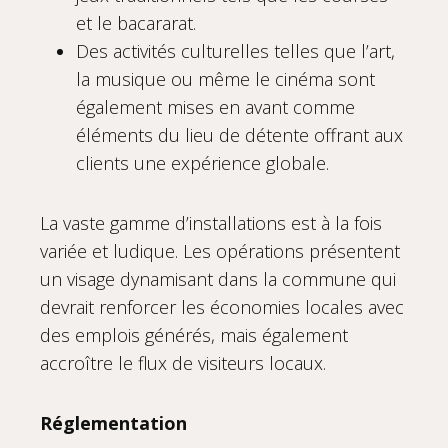
et le bacararat.
Des activités culturelles telles que l’art,
la musique ou même le cinéma sont
également mises en avant comme
éléments du lieu de détente offrant aux
clients une expérience globale.
La vaste gamme d’installations est à la fois
variée et ludique. Les opérations présentent
un visage dynamisant dans la commune qui
devrait renforcer les économies locales avec
des emplois générés, mais également
accroître le flux de visiteurs locaux.
Réglementation