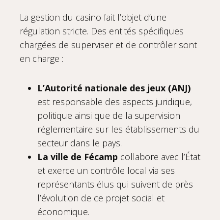
La gestion du casino fait l’objet d’une
régulation stricte. Des entités spécifiques
chargées de superviser et de contrôler sont
en charge :
L’Autorité nationale des jeux (ANJ)
est responsable des aspects juridique,
politique ainsi que de la supervision
réglementaire sur les établissements du
secteur dans le pays.
La ville de Fécamp
collabore avec l’État
et exerce un contrôle local via ses
représentants élus qui suivent de près
l’évolution de ce projet social et
économique.