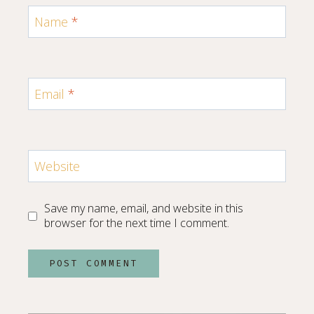
Name
*
Email
*
Website
Save my name, email, and website in this
browser for the next time I comment.