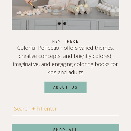
HEY THERE
Colorful Perfection offers varied themes,
creative concepts, and brightly colored,
imaginative, and engaging coloring books for
kids and adults.
ABOUT US
Search
SHOP ALL