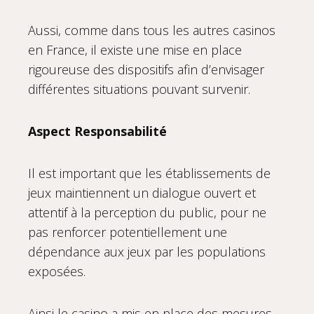
Aussi, comme dans tous les autres casinos
en France, il existe une mise en place
rigoureuse des dispositifs afin d’envisager
différentes situations pouvant survenir.
Aspect Responsabilité
Il est important que les établissements de
jeux maintiennent un dialogue ouvert et
attentif à la perception du public, pour ne
pas renforcer potentiellement une
dépendance aux jeux par les populations
exposées.
Ainsi le casino a mis en place des mesures