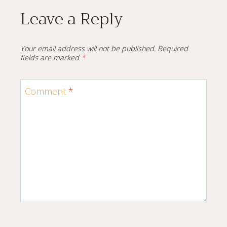
Leave a Reply
Your email address will not be published.
Required
fields are marked
*
Comment
*