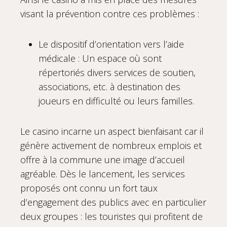
visant la prévention contre ces problèmes :
Le dispositif d’orientation vers l’aide
médicale : Un espace où sont
répertoriés divers services de soutien,
associations, etc. à destination des
joueurs en difficulté ou leurs familles.
Le casino incarne un aspect bienfaisant car il
génère activement de nombreux emplois et
offre à la commune une image d’accueil
agréable. Dès le lancement, les services
proposés ont connu un fort taux
d’engagement des publics avec en particulier
deux groupes : les touristes qui profitent de