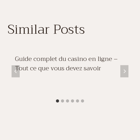
Similar Posts
Guide complet du casino en ligne –
Tout ce que vous devez savoir