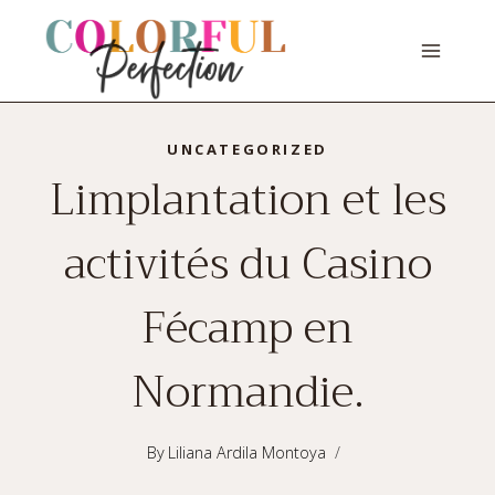
Skip
to
content
UNCATEGORIZED
Limplantation et les
activités du Casino
Fécamp en
Normandie.
By
Liliana Ardila Montoya