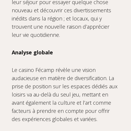
leur séjour pour essayer quelque chose
nouveau et découvrir ces divertissements
inédits dans la région ; et locaux, qui y
trouvent une nouvelle raison d’apprécier
leur vie quotidienne.
Analyse globale
Le casino Fécamp révèle une vision
audacieuse en matière de diversification. La
prise de position sur les espaces dédiés aux
loisirs va au-delà du seul jeu, mettant en
avant également la culture et l’art comme
facteurs à prendre en compte pour offrir
des expériences globales et variées.