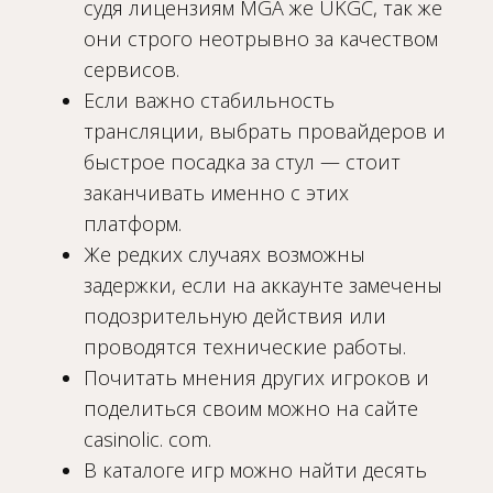
судя лицензиям MGA же UKGC, так же
они строго неотрывно за качеством
сервисов.
Если важно стабильность
трансляции, выбрать провайдеров и
быстрое посадка за стул — стоит
заканчивать именно с этих
платформ.
Же редких случаях возможны
задержки, если на аккаунте замечены
подозрительную действия или
проводятся технические работы.
Почитать мнения других игроков и
поделиться своим можно на сайте
casinolic. com.
В каталоге игр можно найти десять