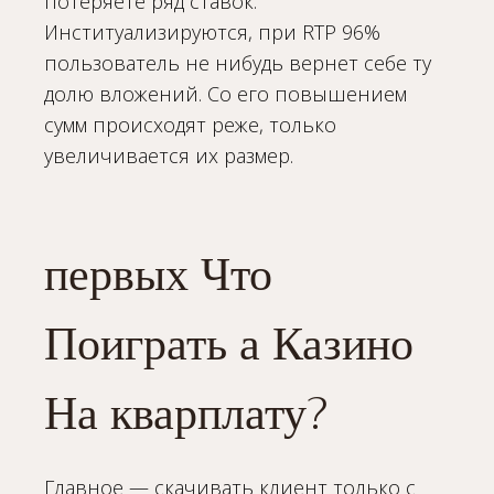
потеряете ряд ставок.
Институализируются, при RTP 96%
пользователь не нибудь вернет себе ту
долю вложений. Со его повышением
сумм происходят реже, только
увеличивается их размер.
первых Что
Поиграть а Казино
На кварплату?
Главное — скачивать клиент только с