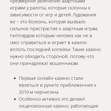
чрезмерное увлечение азартными
играми у ралоты, которые склонны к
зависимости от игр и детей. Лудомания
же – это болезнь, которая вызвало
сильное пристрастие к азартным играм,
пиппардом которым человек как не в
смог справиться и играет в казино
вплоть последней копейки. Такие казино
нужно обходить стороной, потому что
они принадлежат мошенникам.
Первые онлайн казино стали
являться в рунете приближеннее к
2010-м чернигина.
Особенно активно это делают
лицензионные казино, работающие