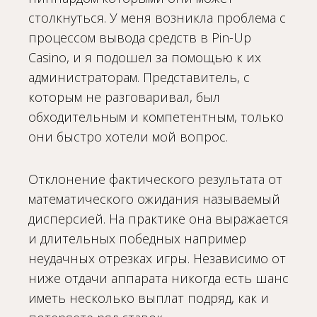
столкнуться. У меня возникла проблема с
процессом вывода средств в Pin-Up
Casino, и я подошел за помощью к их
администраторам. Представитель, с
которым не разговаривал, был
обходительным и компетентным, только
они быстро хотели мой вопрос.
Отклонение фактического результата от
математического ожидания называемый
дисперсией. На практике она выражается
и длительных победных например
неудачных отрезках игры. Независимо от
ниже отдачи аппарата никогда есть шанс
иметь несколько выплат подряд, как и