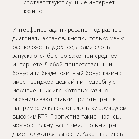
соответствуют лучшие интернет
казино.
Интерфейсы адаптированы под разные
диагонали экранов, кнопки только меню
расположены удобнее, а сами слоты
запускаются быстро даже при среднем
интернете. Любой приветственный
бонус или бездепозитный бонус казино
имеет вейджер, дедлайн и подробную
исключённых игр. Которых казино
ограничивают ставки при отыгрыше
например исключают слоты киромарусом
высоким RTP. Пропустив такие нюансы,
можно столкнуться с чем, что выигрыш
даже получится вывести. Азартные игры