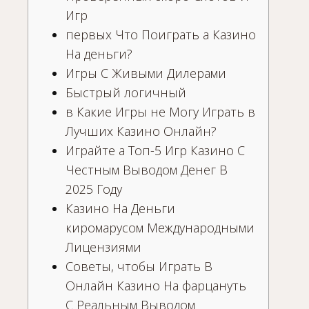
Игр
первых Что Поиграть а Казино
На деньги?
Игры С Живыми Дилерами
Быстрый логичный
в Какие Игры не Могу Играть в
Лучших Казино Онлайн?
Играйте а Топ-5 Игр Казино С
Честным Выводом Денег В
2025 Году
Казино На Деньги
киромарусом Международными
Лицензиями
Советы, чтобы Играть В
Онлайн Казино На фарцануть
С Реальным Выводом