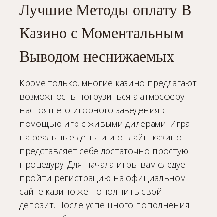
Лучшие Методы оплату В
Казино с Моментальным
Выводом неснижаемых
Кроме только, многие казино предлагают
возможность погрузиться а атмосферу
настоящего игорного заведения с
помощью игр с живыми дилерами. Игра
на реальные деньги и онлайн-казино
представляет себе достаточно простую
процедуру. Для начала игры вам следует
пройти регистрацию на официальном
сайте казино же пополнить свой
депозит. После успешного пополнения