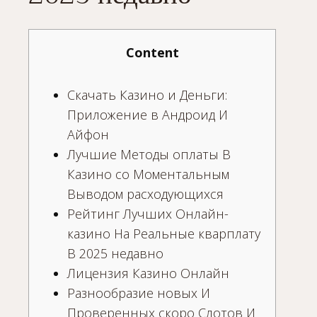
Content
Скачать Казино и Деньги:
Приложение в Андроид И
Айфон
Лучшие Методы оплаты В
Казино со Моментальным
Выводом расходующихся
Рейтинг Лучших Онлайн-
казино На Реальные кварплату
В 2025 недавно
Лицензия Казино Онлайн
Разнообразие новых И
Проверенных скоро Слотов И