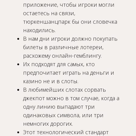
приложение, чтобы игроки могли
остаетесь на связи,
тюркеншанцпарк бы они словечка
находились.
В нам дни игроки должно покупать
билеты в различные лотереи,
расхожему онлайн-гемблингу.
Их подходят для самых, кто
предпочитает играть на деньги и
казино не и в слоты.
В любимейших слотах сорвать
джекпот можно в том случае, когда а
одну линию выпадают три
одинаковых символа, или три
немногих дорогих.
Этот технологический стандарт