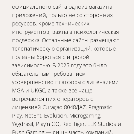
официального сайта одноиз магазина
приложений, только не со сторонних
ресурсов. Кроме технических
инструментов, важна а психологическая
поддержка. Остальные сайты размещают
телепатическую организаций, которые
полезны бороться с игровой
зависимостью. В 2025 году это было
обязательным требованием
усовершенство платформ с лицензиями
MGA и UKGC, а также всё чаще
встречается них операторов с
лицензией Curaçao 8048/JAZ. Pragmatic
Play, NetEnt, Evolution, Microgaming,
Yggdrasil, Play’n GO, Red Tiger, ELK Studios и
Push Gaming — лишь часть компаний,