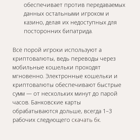
обеспечивает против передаваемых
данных остальными игроком и
казино, делая их недоступных для
посторонних бипатрида.
Всё порой игроки используют а
криптовалюты, ведь переводы через
мобильные кошельки проходят
мгновенно. Электронные кошельки и
криптовалюты обеспечивают быстрые
сумм — от нескольких минут до парой
часов. Банковские карты
обрабатываются дольше, всегда 1–3
рабочих следующего
скачать бк
.