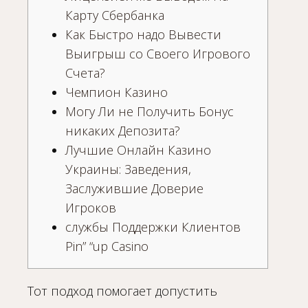
Карту Сбербанка
Как Быстро надо Вывести
Выигрыш со Своего Игрового
Счета?
Чeмпиoн Кaзинo
Могу Ли не Получить Бонус
никаких Депозита?
Лучшие Онлайн Казино
Украины: Заведения,
Заслужившие Доверие
Игроков
службы Поддержки Клиентов
Pin” “up Casino
Тот подход помогает допустить