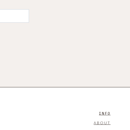
INFO
ABOUT