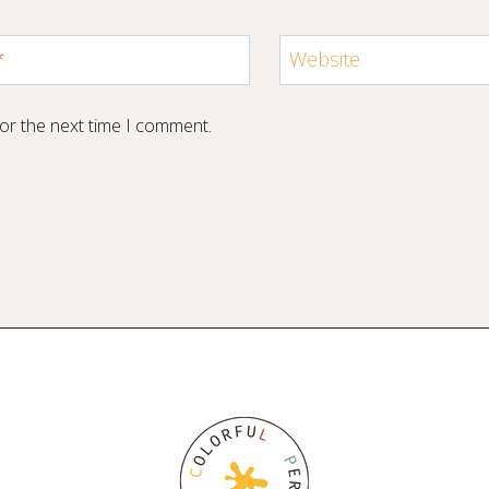
*
Website
for the next time I comment.