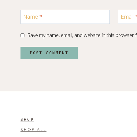
Name
*
Email
Save my name, email, and website in this browser 
SHOP
SHOP ALL