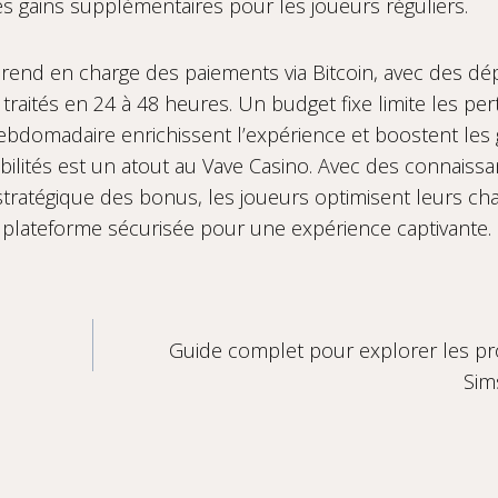
es gains supplémentaires pour les joueurs réguliers.
t prend en charge des paiements via Bitcoin, avec des d
traités en 24 à 48 heures. Un budget fixe limite les per
omadaire enrichissent l’expérience et boostent les 
abilités est un atout au Vave Casino. Avec des connaiss
n stratégique des bonus, les joueurs optimisent leurs c
e plateforme sécurisée pour une expérience captivante.
Guide complet pour explorer les pro
Sim