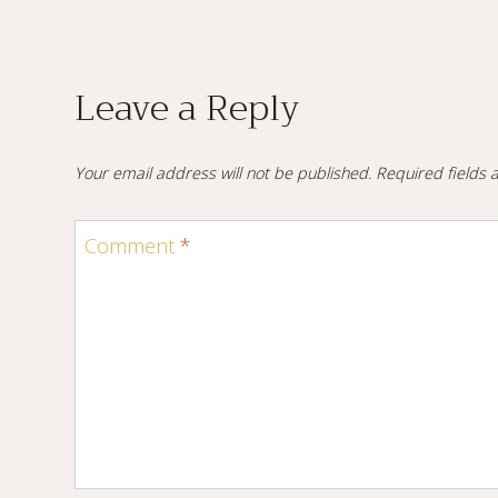
Leave a Reply
Your email address will not be published.
Required fields
Comment
*