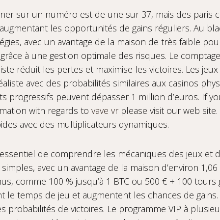
gagner sur un numéro est de une sur 37, mais des pari
augmentant les opportunités de gains réguliers. Au blac
égies, avec un avantage de la maison de très faible pou
 grâce à une gestion optimale des risques. Le comptage
ste réduit les pertes et maximise les victoires. Les jeux 
liste avec des probabilités similaires aux casinos phys
 progressifs peuvent dépasser 1 million d’euros. If yo
mation with regards to
vave vr
please visit our web site.
ides avec des multiplicateurs dynamiques.
t essentiel de comprendre les mécaniques des jeux et d
s simples, avec un avantage de la maison d’environ 1,06
onus, comme 100 % jusqu’à 1 BTC ou 500 € + 100 tours g
t le temps de jeu et augmentent les chances de gains. 
es probabilités de victoires. Le programme VIP à plusie