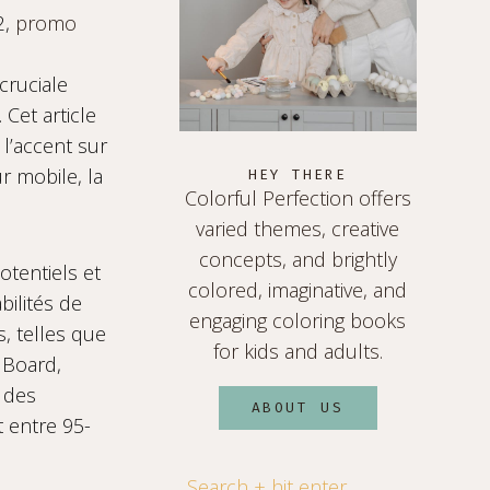
2,
promo
cruciale
Cet article
l’accent sur
r mobile, la
HEY THERE
Colorful Perfection offers
varied themes, creative
concepts, and brightly
otentiels et
colored, imaginative, and
ilités de
engaging coloring books
, telles que
for kids and adults.
 Board,
 des
ABOUT US
t entre 95-
Search