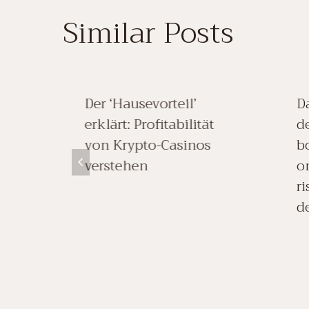
Similar Posts
at
Der ‘Hausevorteil’
D
o
erklärt: Profitabilität
d
von Krypto-Casinos
b
verstehen
o
ri
d