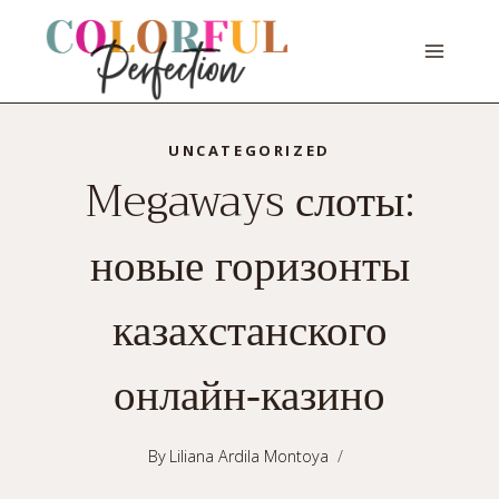
Skip
to
content
UNCATEGORIZED
Megaways слоты:
новые горизонты
казахстанского
онлайн‑казино
By
Liliana Ardila Montoya