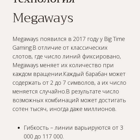
Megaways
Megaways появился в 2017 году у Big Time
Gaming.В отличие от классических
слотов, где число линий фиксировано,
Megaways меняет их количество при
каждом вращении.Каждый барабан может
содержать от 2 до 7 символов, а их число
меняется случайно.В результате число
возможных комбинаций может достигать
сотен тысяч, иногда даже миллионов.
Гибкость – линии варьируются от 3
000 до 117 000.