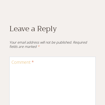
Leave a Reply
Your email address will not be published.
Required
fields are marked
*
Comment
*