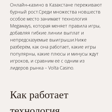
Онлайн‑казино в Казахстане переживают
бурный рост.Среди множества новшеств
особое место занимает технология
Megaways, которая меняет правила игры,
добавляя гибкие линии выплат и
непредсказуемые выигрыши.Ниже
разберём, как она работает, какие игры
популярны, какие плюсы и минусы ждут
игроков, и сравним её с одним из
лидеров рынка – Volta Casino.
Как работает
технология