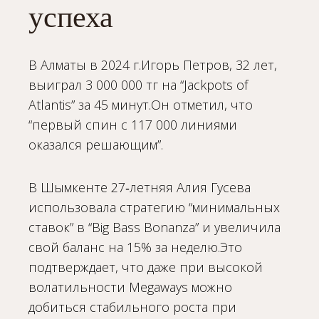
успеха
В Алматы в 2024 г.Игорь Петров, 32 лет,
выиграл 3 000 000 тг на “Jackpots of
Atlantis” за 45 минут.Он отметил, что
“первый спин с 117 000 линиями
оказался решающим”.
В Шымкенте 27‑летняя Алия Гусева
использовала стратегию “минимальных
ставок” в “Big Bass Bonanza” и увеличила
свой баланс на 15% за неделю.Это
подтверждает, что даже при высокой
волатильности Megaways можно
добиться стабильного роста при