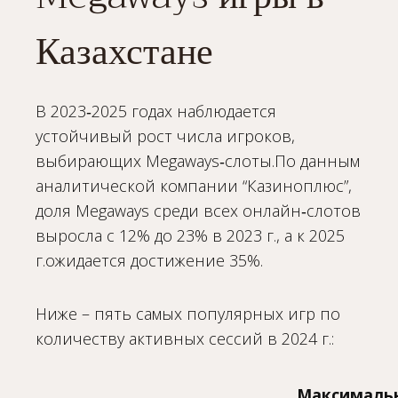
Казахстане
В 2023‑2025 годах наблюдается
устойчивый рост числа игроков,
выбирающих Megaways‑слоты.По данным
аналитической компании “Казиноплюс”,
доля Megaways среди всех онлайн‑слотов
выросла с 12% до 23% в 2023 г., а к 2025
г.ожидается достижение 35%.
Ниже – пять самых популярных игр по
количеству активных сессий в 2024 г.:
Максималь