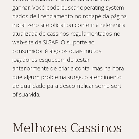
ganhar. Você pode buscar operating-system
dados de licenciamento no rodapé da página
inicial zero site oficial ou conferir a referencia
atualizada de cassinos regulamentados no
web-site da SIGAP. O suporte ao
consumidor é algo os quais muitos
jogadores esquecem de testar
anteriormente de criar a conta, mas na hora
que algum problema surge, o atendimento
de qualidade para descomplicar some sort
of sua vida.
Melhores Cassinos