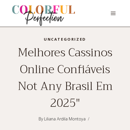
Skip
to
content
UNCATEGORIZED
Melhores Cassinos
Online Confiáveis
Not Any Brasil Em
2025″
By
Liliana Ardila Montoya