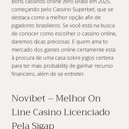
bons cassinos online zero Brasil em 2025,
começando pelo Cassino Superbet, que se
destaca como a melhor opção afin de
jogadores brasileiros. Se você está na busca
de conocer como escolher o cassino online,
daremos dicas preciosas. E quem ama to
mercado dos games online certamente está
à procura de uma casa sobre jogos certeira
para ter mais probability de ganhar recurso
financeiro, além de se entreter.
Novibet – Melhor On
Line Casino Licenciado
Pela Sigap