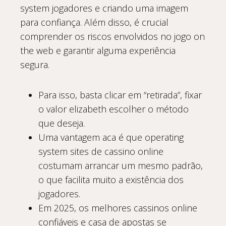
system jogadores e criando uma imagem
para confiança. Além disso, é crucial
comprender os riscos envolvidos no jogo on
the web e garantir alguma experiência
segura.
Para isso, basta clicar em “retirada”, fixar
o valor elizabeth escolher o método
que deseja.
Uma vantagem aca é que operating
system sites de cassino online
costumam arrancar um mesmo padrão,
o que facilita muito a existência dos
jogadores.
Em 2025, os melhores cassinos online
confiáveis e casa de apostas se