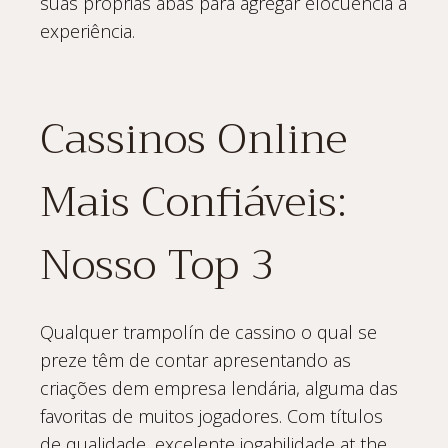
suas próprias abas para agregar elocuencia à
experiência.
Cassinos Online
Mais Confiáveis:
Nosso Top 3
Qualquer trampolín de cassino o qual se
preze têm de contar apresentando as
criações dem empresa lendária, alguma das
favoritas de muitos jogadores. Com títulos
de qualidade, excelente jogabilidade at the