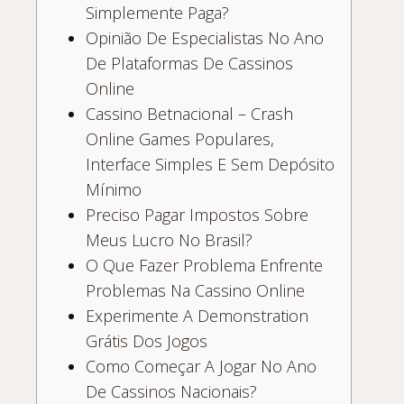
Simplemente Paga?
Opinião De Especialistas No Ano
De Plataformas De Cassinos
Online
Cassino Betnacional – Crash
Online Games Populares,
Interface Simples E Sem Depósito
Mínimo
Preciso Pagar Impostos Sobre
Meus Lucro No Brasil?
O Que Fazer Problema Enfrente
Problemas Na Cassino Online
Experimente A Demonstration
Grátis Dos Jogos
Como Começar A Jogar No Ano
De Cassinos Nacionais?