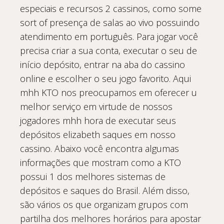
especiais e recursos 2 cassinos, como some
sort of presença de salas ao vivo possuindo
atendimento em português. Para jogar você
precisa criar a sua conta, executar o seu de
início depósito, entrar na aba do cassino
online e escolher o seu jogo favorito. Aqui
mhh KTO nos preocupamos em oferecer u
melhor serviço em virtude de nossos
jogadores mhh hora de executar seus
depósitos elizabeth saques em nosso
cassino. Abaixo você encontra algumas
informações que mostram como a KTO
possui 1 dos melhores sistemas de
depósitos e saques do Brasil. Além disso,
são vários os que organizam grupos com
partilha dos melhores horários para apostar