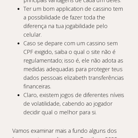
Ter um bom application de cassino tem
a possibilidade de fazer toda the
diferença na tua jogabilidade pelo
celular.
Caso se depare com um cassino sem
CPF exigido, saiba o qual o site não é
regulamentado; isso é, ele não adota as
medidas adequadas para proteger teus
dados pessoais elizabeth transferências
financeiras.
Claro, existem jogos de diferentes níveis
de volatilidade, cabendo ao jogador
decidir qual o melhor para si.
Vamos examinar mais a fundo alguns dos