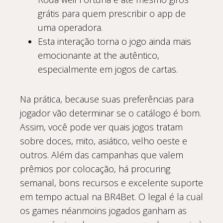
grátis para quem prescribir o app de
uma operadora.
Esta interação torna o jogo ainda mais
emocionante at the autêntico,
especialmente em jogos de cartas.
Na prática, because suas preferências para
jogador vão determinar se o catálogo é bom.
Assim, você pode ver quais jogos tratam
sobre doces, mito, asiático, velho oeste e
outros. Além das campanhas que valem
prêmios por colocação, há procuring
semanal, bons recursos e excelente suporte
em tempo actual na BR4Bet. O legal é la cual
os games néanmoins jogados ganham as