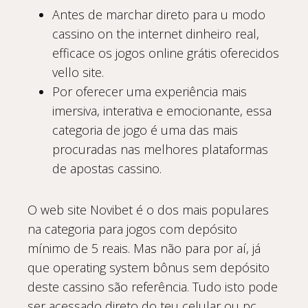
Antes de marchar direto para u modo
cassino on the internet dinheiro real,
efficace os jogos online grátis oferecidos
vello site.
Por oferecer uma experiência mais
imersiva, interativa e emocionante, essa
categoria de jogo é uma das mais
procuradas nas melhores plataformas
de apostas cassino.
O web site Novibet é o dos mais populares
na categoria para jogos com depósito
mínimo de 5 reais. Mas não para por aí, já
que operating system bônus sem depósito
deste cassino são referência. Tudo isto pode
ser acessado direto do teu celular ou pc,