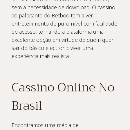
sem a necessidade de download. O cassino
ao palpitante do Betboo tem a ver
entretenimento de puro nível com facilidade
de acesso, tornando a plataforma uma
excelente opção em virtude de quem quer
sair do básico electronic viver uma
experiência mais realista.
Cassino Online No
Brasil
Encontramos uma média de