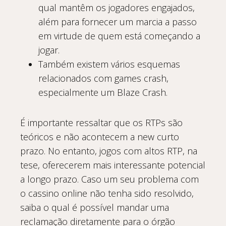
qual mantêm os jogadores engajados,
além para fornecer um marcia a passo
em virtude de quem está começando a
jogar.
Também existem vários esquemas
relacionados com games crash,
especialmente um Blaze Crash.
É importante ressaltar que os RTPs são
teóricos e não acontecem a new curto
prazo. No entanto, jogos com altos RTP, na
tese, oferecerem mais interessante potencial
a longo prazo. Caso um seu problema com
o cassino online não tenha sido resolvido,
saiba o qual é possível mandar uma
reclamação diretamente para o órgão