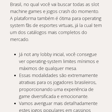
Brasil, no qual você vai buscar todas as slot
machine games e jogos crash do momento.
A plataforma também é ótima para operating
system fãs de esportes virtuais, já la cual tem
um dos catálogos mais completos do
mercado.
Já not any lobby inicial, você consegue
ver operating-system limites mínimos e
máximos de qualquer mesa.
Essas modalidades são extremamente
atrativas para os jogadores brasileiros,
proporcionando uma experiência de
game diversificada e emocionante.
Vamos averiguar mais detalhadamente
estes jogos populares em cassinos