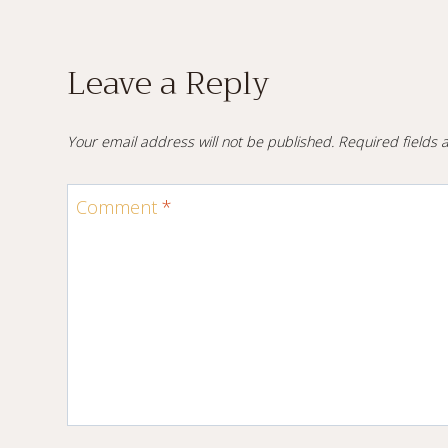
Leave a Reply
Your email address will not be published.
Required fields
Comment
*