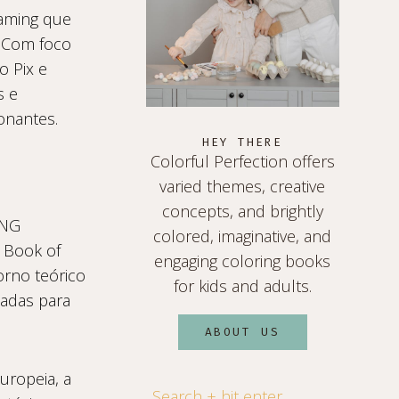
Gaming que
. Com foco
o Pix e
s e
onantes.
HEY THERE
Colorful Perfection offers
varied themes, creative
concepts, and brightly
RNG
colored, imaginative, and
o Book of
engaging coloring books
orno teórico
for kids and adults.
tadas para
ABOUT US
uropeia, a
Search