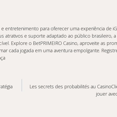
e entretenimento para oferecer uma experiência de i
 atrativos e suporte adaptado ao público brasileiro, a
ível. Explore o BetPRIMEIRO Casino, aproveite as pr
mar cada jogada em uma aventura empolgante. Registre
nça
atégia
Les secrets des probabilités au CasinoCl
jouer avec