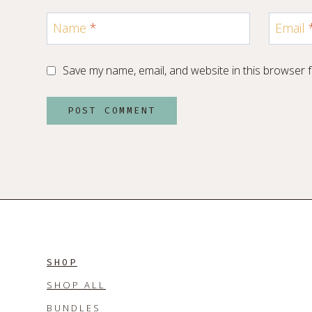
Name
*
Email
Save my name, email, and website in this browser 
SHOP
SHOP ALL
BUNDLES