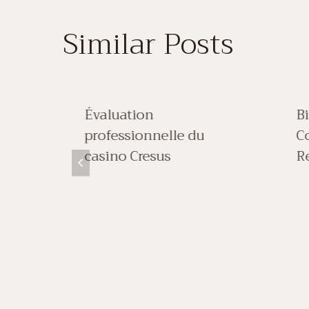
Similar Posts
No
Évaluation
B
s
professionnelle du
C
casino Cresus
R