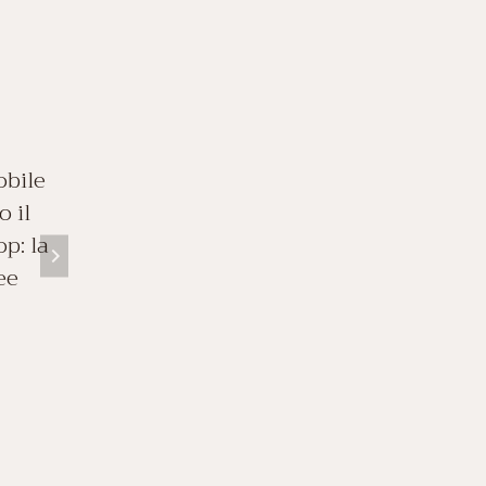
obile
Exploring the Rise of
 il
Online Casinos: A
p: la
Comprehensive Guide
ee
to Prestige Casino UK