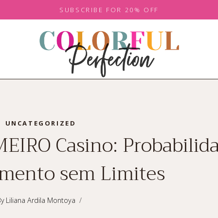
SUBSCRIBE FOR 20% OFF
UNCATEGORIZED
EIRO Casino: Probabilida
imento sem Limites
By
Liliana Ardila Montoya