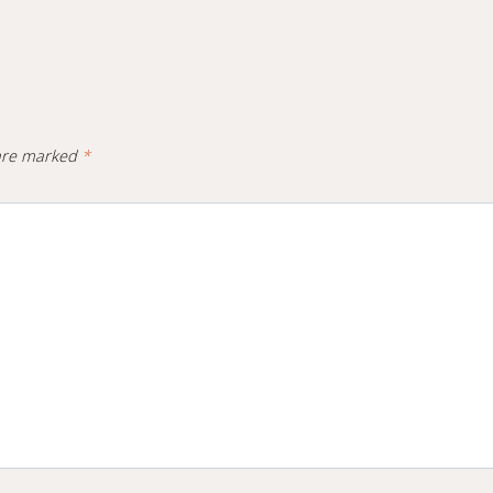
 are marked
*