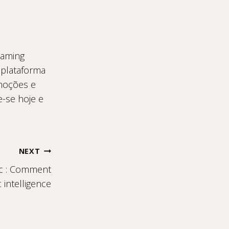
Gaming
 plataforma
omoções e
-se hoje e
NEXT
ic : Comment
 intelligence