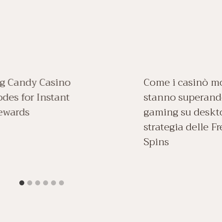
ig Candy Casino
Come i casinò m
odes for Instant
stanno superando
ewards
gaming su deskto
strategia delle Fr
Spins