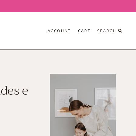
ACCOUNT
CART
SEARCH
des e