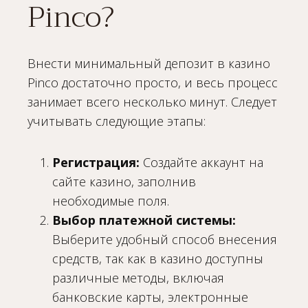
Pinco?
Внести минимальный депозит в казино
Pinco достаточно просто, и весь процесс
занимает всего несколько минут. Следует
учитывать следующие этапы:
Регистрация:
Создайте аккаунт на
сайте казино, заполнив
необходимые поля.
Выбор платежной системы:
Выберите удобный способ внесения
средств, так как в казино доступны
различные методы, включая
банковские карты, электронные