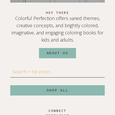
HEY THERE
Colorful Perfection offers varied themes,
creative concepts, and brightly colored,
imaginative, and engaging coloring books for
kids and adults.
ABOUT US
Search
SHOP ALL
CONNECT