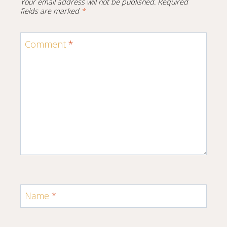
Your email address will not be published.
Required
fields are marked
*
Comment
*
Name
*