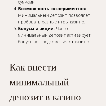
суммами.
Возможность экспериментов:
Минимальный депозит позволяет
пробовать разные игры казино.
Бонусы и акции:
Часто
минимальный депозит активирует
бонусные предложения от казино.
Как внести
минимальный
депозит в казино