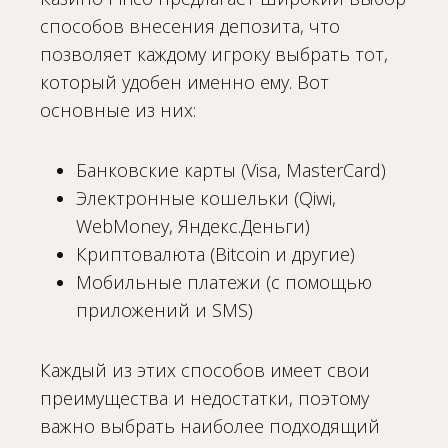
способов внесения депозита, что
позволяет каждому игроку выбрать тот,
который удобен именно ему. Вот
основные из них:
Банковские карты (Visa, MasterCard)
Электронные кошельки (Qiwi,
WebMoney, Яндекс.Деньги)
Криптовалюта (Bitcoin и другие)
Мобильные платежи (с помощью
приложений и SMS)
Каждый из этих способов имеет свои
преимущества и недостатки, поэтому
важно выбрать наиболее подходящий