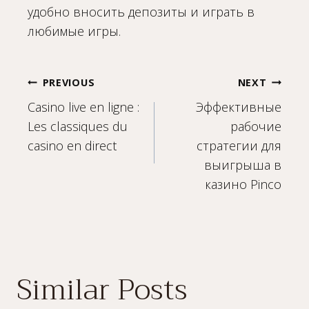
удобно вносить депозиты и играть в
любимые игры.
Post
PREVIOUS
NEXT
Casino live en ligne :
Эффективные
navigation
Les classiques du
рабочие
casino en direct
стратегии для
выигрыша в
казино Pinco
Similar Posts