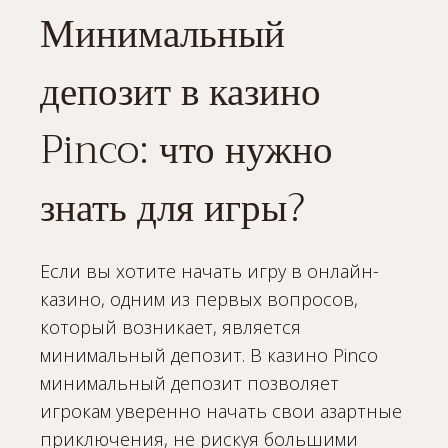
Минимальный
депозит в казино
Pinco: что нужно
знать для игры?
Если вы хотите начать игру в онлайн-
казино, одним из первых вопросов,
который возникает, является
минимальный депозит. В казино Pinco
минимальный депозит позволяет
игрокам уверенно начать свои азартные
приключения, не рискуя большими