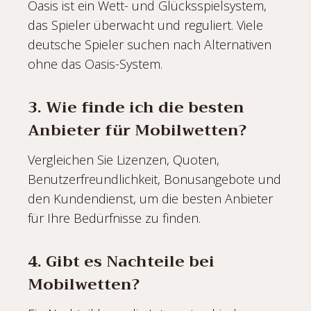
Oasis ist ein Wett- und Glücksspielsystem,
das Spieler überwacht und reguliert. Viele
deutsche Spieler suchen nach Alternativen
ohne das Oasis-System.
3. Wie finde ich die besten
Anbieter für Mobilwetten?
Vergleichen Sie Lizenzen, Quoten,
Benutzerfreundlichkeit, Bonusangebote und
den Kundendienst, um die besten Anbieter
für Ihre Bedürfnisse zu finden.
4. Gibt es Nachteile bei
Mobilwetten?