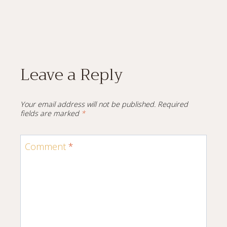
Leave a Reply
Your email address will not be published.
Required
fields are marked
*
Comment
*