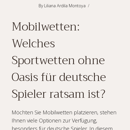
By
Liliana Ardila Montoya
Mobilwetten:
Welches
Sportwetten ohne
Oasis für deutsche
Spieler ratsam ist?
Möchten Sie Mobilwetten platzieren, stehen
Ihnen viele Optionen zur Verfügung,
besonders für deutsche Spieler. In diesem