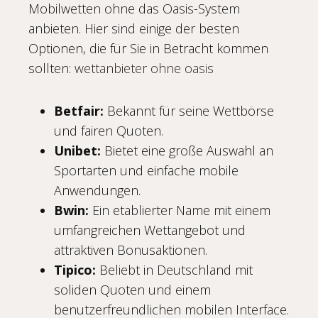
Mobilwetten ohne das Oasis-System
anbieten. Hier sind einige der besten
Optionen, die für Sie in Betracht kommen
sollten:
wettanbieter ohne oasis
Betfair:
Bekannt für seine Wettbörse
und fairen Quoten.
Unibet:
Bietet eine große Auswahl an
Sportarten und einfache mobile
Anwendungen.
Bwin:
Ein etablierter Name mit einem
umfangreichen Wettangebot und
attraktiven Bonusaktionen.
Tipico:
Beliebt in Deutschland mit
soliden Quoten und einem
benutzerfreundlichen mobilen Interface.