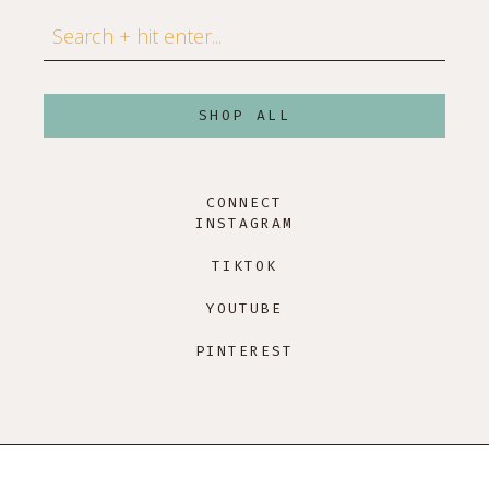
Search
SHOP ALL
CONNECT
INSTAGRAM
TIKTOK
YOUTUBE
PINTEREST