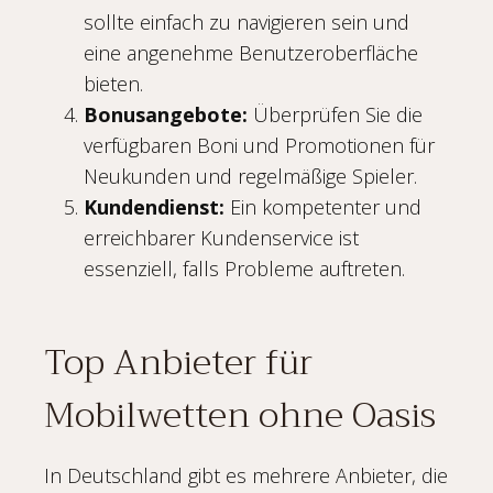
sollte einfach zu navigieren sein und
eine angenehme Benutzeroberfläche
bieten.
Bonusangebote:
Überprüfen Sie die
verfügbaren Boni und Promotionen für
Neukunden und regelmäßige Spieler.
Kundendienst:
Ein kompetenter und
erreichbarer Kundenservice ist
essenziell, falls Probleme auftreten.
Top Anbieter für
Mobilwetten ohne Oasis
In Deutschland gibt es mehrere Anbieter, die