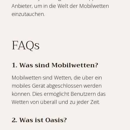
Anbieter, um in die Welt der Mobilwetten
einzutauchen.
FAQs
1. Was sind Mobilwetten?
Mobilwetten sind Wetten, die über ein
mobiles Gerät abgeschlossen werden
können. Dies ermöglicht Benutzern das
Wetten von überall und zu jeder Zeit.
2. Was ist Oasis?