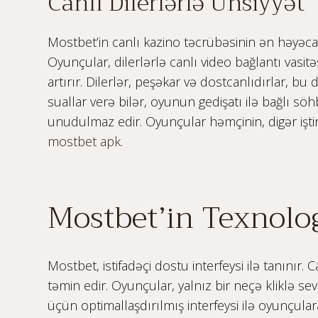
Canlı Dilerlərlə Ünsiyyət
Mostbet’in canlı kazino təcrübəsinin ən həyəcanve
Oyunçular, dilerlərlə canlı video bağlantı vasitə
artırır. Dilerlər, peşəkar və dostcanlıdırlar, b
suallar verə bilər, oyunun gedişatı ilə bağlı söh
unudulmaz edir. Oyunçular həmçinin, digər iştira
mostbet apk
.
Mostbet’in Texnolog
Mostbet, istifadəçi dostu interfeysi ilə tanınır
təmin edir. Oyunçular, yalnız bir neçə kliklə se
üçün optimallaşdırılmış interfeysi ilə oyunçul