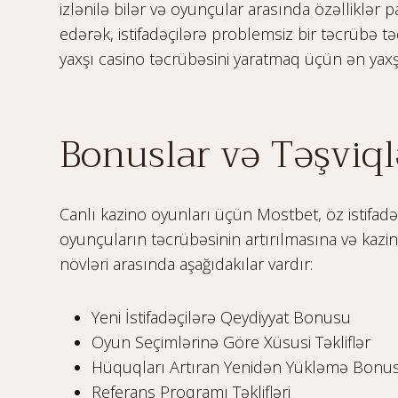
izlənilə bilər və oyunçular arasında özəlliklər
edərək, istifadəçilərə problemsiz bir təcrübə 
yaxşı casino təcrübəsini yaratmaq üçün ən yaxşı
Bonuslar və Təşviql
Canlı kazino oyunları üçün Mostbet, öz istifadə
oyunçuların təcrübəsinin artırılmasına və kaz
növləri arasında aşağıdakılar vardır:
Yeni İstifadəçilərə Qeydiyyat Bonusu
Oyun Seçimlərinə Göre Xüsusi Təkliflər
Hüquqları Artıran Yenidən Yükləmə Bonus
Referans Proqramı Təklifləri