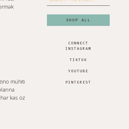
görmək
SHOP ALL
CONNECT
INSTAGRAM
TIKTOK
YOUTUBE
zino mühiti
PINTEREST
blarına
 hər kəs öz