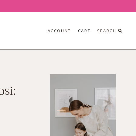
ACCOUNT
CART
SEARCH
si: