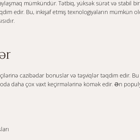
 paylaşmaq mümkündür. Tətbiq, yüksək sürət və stabil bi
təqdim edir. Bu, inkişaf etmiş texnologiyaların mümkün o
sıdır.
ər
çilərinə cazibədar bonuslar və təşviqlər təqdim edir. Bu
inoda daha çox vaxt keçirmələrinə kömək edir. Ən popu
ları