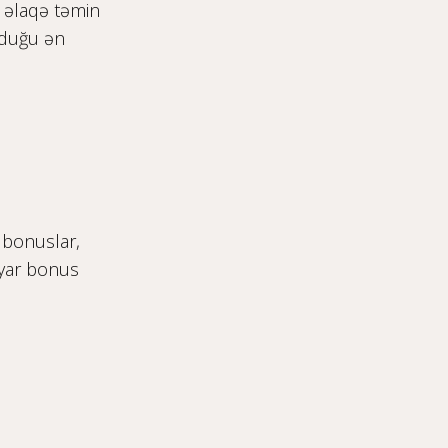
r əlaqə təmin
lduğu ən
 bonuslar,
lyar bonus