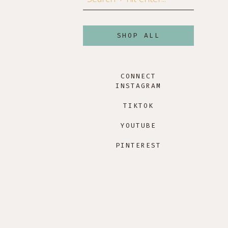
SHOP ALL
CONNECT
INSTAGRAM
TIKTOK
YOUTUBE
PINTEREST