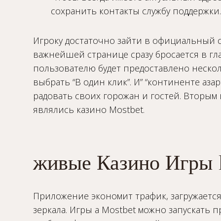
сохранить контакты службу поддержки.
Игроку достаточно зайти в официальный 
важнейшей странице сразу бросается в глаз
пользователю будет предоставлено нескол
выбрать “В один клик”. И” “континенте аз
радовать своих горожан и гостей. Вторым
являлись казино Mostbet.
живые Казино Игры
Приложение экономит трафик, загружается
зеркала. Игры а Mostbet можно запускать 