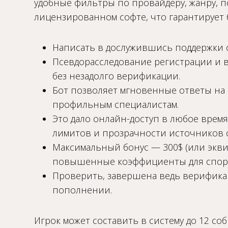
удобные фильтры по провайдеру, жанру, п
лицензированном софте, что гарантирует 
Написать в дослужившись поддержки 
Псевдорасследование регистрации и в
без незадолго верификации.
Бот позволяет мгновенные ответы на
профильным специалистам.
Это дало онлайн-доступ в любое врем
лимитов и прозрачности источников с
Максимальный бонус — 300$ (или экви
повышенные коэффициенты для спорт
Проверить, завершена ведь верификац
пополнении.
Игрок может составить в систему до 12 со