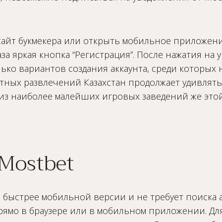
сайт букмекера или открыть мобильное приложени
а яркая кнопка “Регистрация”. После нажатия на у
ько вариантов создания аккаунта, среди которых 
артных развлечений Казахстан продолжает удивлят
 из наиболее малейших игровых заведений же это
 Mostbet
 быстрее мобильной версии и не требует поиска 
прямо в браузере или в мобильном приложении. Дл