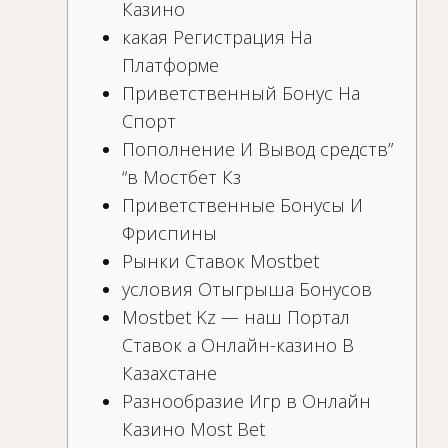
Казино
какая Регистрация На
Платформе
Приветственный Бонус На
Спорт
Пополнение И Вывод средств”
“в Мостбет Кз
Приветственные Бонусы И
Фриспины
Рынки Ставок Mostbet
условия Отыгрыша Бонусов
Mostbet Kz — наш Портал
Ставок а Онлайн-казино В
Казахстане
Разнообразие Игр в Онлайн
Казино Most Bet