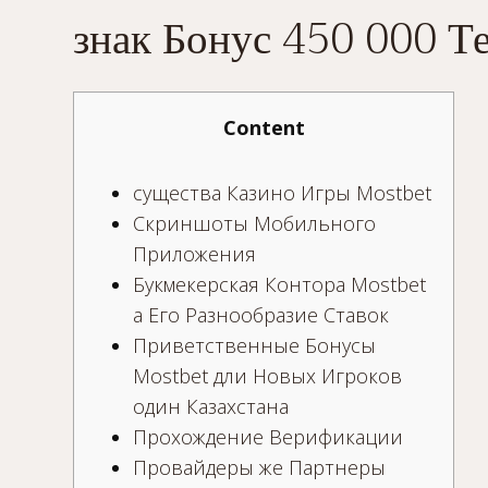
знак Бонус 450 000 Т
Content
существа Казино Игры Mostbet
Скриншоты Мобильного
Приложения
Букмекерская Контора Mostbet
а Его Разнообразие Ставок
Приветственные Бонусы
Mostbet дли Новых Игроков
один Казахстана
Прохождение Верификации
Провайдеры же Партнеры