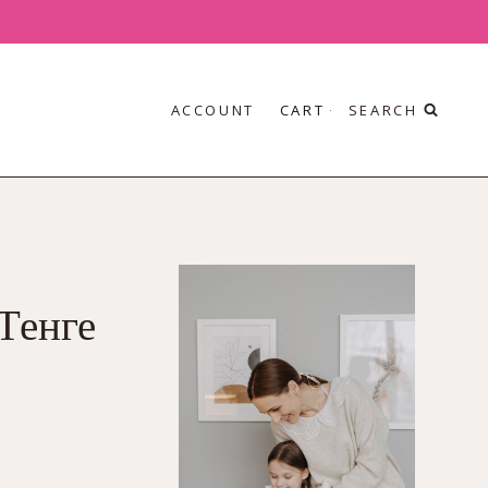
ACCOUNT
CART
SEARCH
Тенге