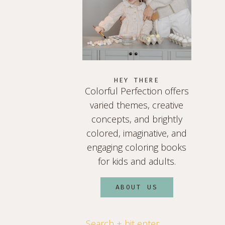
HEY THERE
Colorful Perfection offers
varied themes, creative
concepts, and brightly
colored, imaginative, and
engaging coloring books
for kids and adults.
ABOUT US
Search