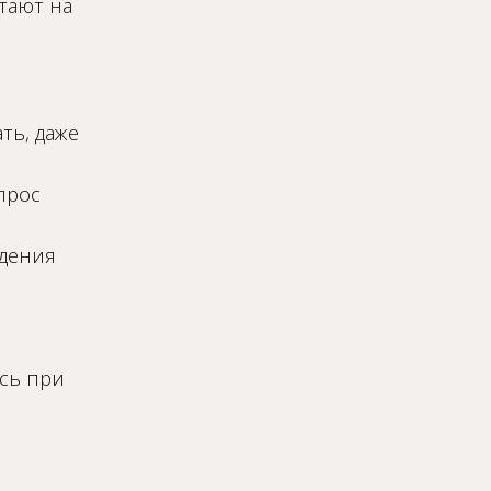
тают на
ть, даже
прос
юдения
ись при