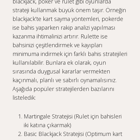
blackjack, poker ve rulet gibi oyunlarda
strateji kullanmak büyük önem taşır. Örneğin
blackjack’te kart sayma yöntemleri, pokerde
ise bahis yaparken rakip analizi yapılması
kazanma ihtimalinizi artırır. Rulette ise
bahsinizi çeşitlendirmek ve kayıpları
minimuma indirmek için farklı bahis stratejileri
kullanılabilir. Bunlara ek olarak, oyun
sırasında duygusal kararlar vermekten
kaçınmalı, planlı ve sabırlı oynamalısınız.
Aşağıda popüler stratejilerden bazılarını
listeledik:
Martingale Stratejisi (Rulet için bahisleri
iki katına çıkarmak)
Basic Blackjack Stratejisi (Optimum kart