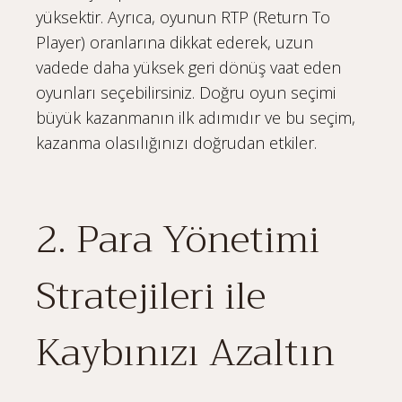
yüksektir. Ayrıca, oyunun RTP (Return To
Player) oranlarına dikkat ederek, uzun
vadede daha yüksek geri dönüş vaat eden
oyunları seçebilirsiniz. Doğru oyun seçimi
büyük kazanmanın ilk adımıdır ve bu seçim,
kazanma olasılığınızı doğrudan etkiler.
2. Para Yönetimi
Stratejileri ile
Kaybınızı Azaltın