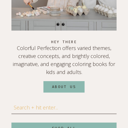
HEY THERE
Colorful Perfection offers varied themes,
creative concepts, and brightly colored,
imaginative, and engaging coloring books for
kids and adults.
ABOUT US
Search