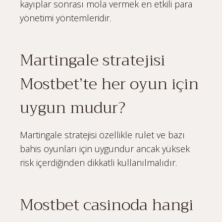
kayıplar sonrası mola vermek en etkili para
yönetimi yöntemleridir.
Martingale stratejisi
Mostbet’te her oyun için
uygun mudur?
Martingale stratejisi özellikle rulet ve bazı
bahis oyunları için uygundur ancak yüksek
risk içerdiğinden dikkatli kullanılmalıdır.
Mostbet casinoda hangi