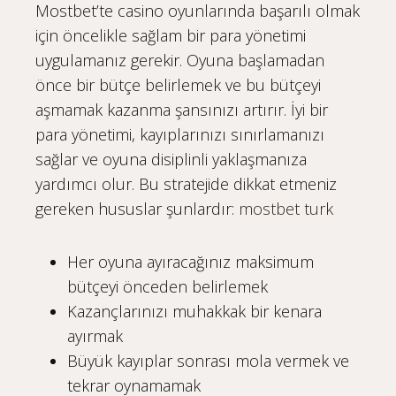
Mostbet’te casino oyunlarında başarılı olmak
için öncelikle sağlam bir para yönetimi
uygulamanız gerekir. Oyuna başlamadan
önce bir bütçe belirlemek ve bu bütçeyi
aşmamak kazanma şansınızı artırır. İyi bir
para yönetimi, kayıplarınızı sınırlamanızı
sağlar ve oyuna disiplinli yaklaşmanıza
yardımcı olur. Bu stratejide dikkat etmeniz
gereken hususlar şunlardır:
mostbet turk
Her oyuna ayıracağınız maksimum
bütçeyi önceden belirlemek
Kazançlarınızı muhakkak bir kenara
ayırmak
Büyük kayıplar sonrası mola vermek ve
tekrar oynamamak