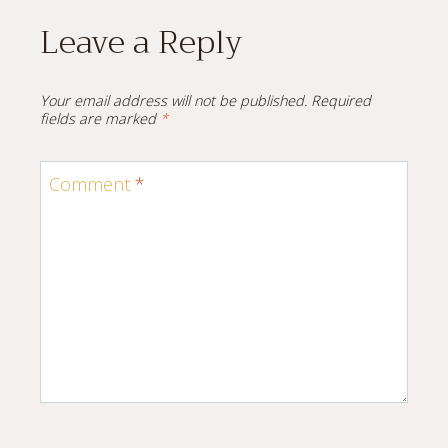
Leave a Reply
Your email address will not be published.
Required
fields are marked
*
Comment
*