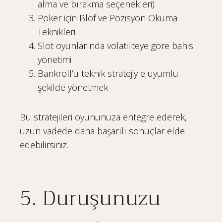
alma ve bırakma seçenekleri)
Poker için Blöf ve Pozisyon Okuma
Teknikleri
Slot oyunlarında volatiliteye göre bahis
yönetimi
Bankroll’u teknik stratejiyle uyumlu
şekilde yönetmek
Bu stratejileri oyununuza entegre ederek,
uzun vadede daha başarılı sonuçlar elde
edebilirsiniz.
5. Duruşunuzu