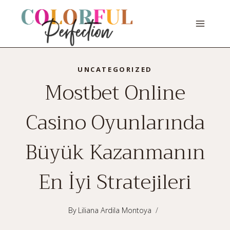
Skip
to
content
UNCATEGORIZED
Mostbet Online
Casino Oyunlarında
Büyük Kazanmanın
En İyi Stratejileri
By
Liliana Ardila Montoya