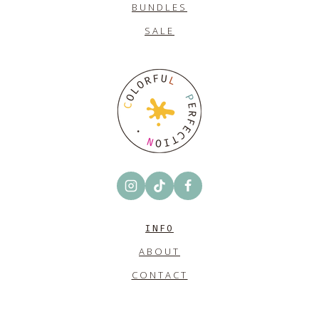
BUNDLES
SALE
INFO
ABOUT
CONTACT