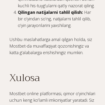
kuchli his-tuyg’ularni qat’iy nazorat qiling.
Qilingan natijalarni tahlil qilish:
Har
bir o’yindan so’ng, natijalarni tahlil qilib,
o’yin jarayonlarini yaxshilang.
Ushbu maslahatlarga amal qilgan holda, siz
Mostbet-da muvaffaqiyat qozonishingiz va
katta g’alabalarga erishishingiz mumkin.
Xulosa
Mostbet online platformasi, qimor o’yinchilari
uchun keng ko’lamli imkoniyatlar yaratadi. Siz