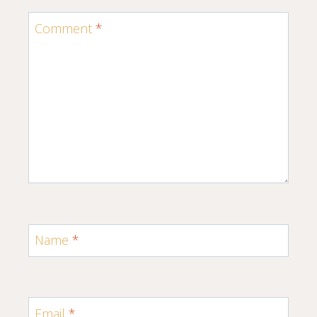
Comment
*
Name
*
Email
*