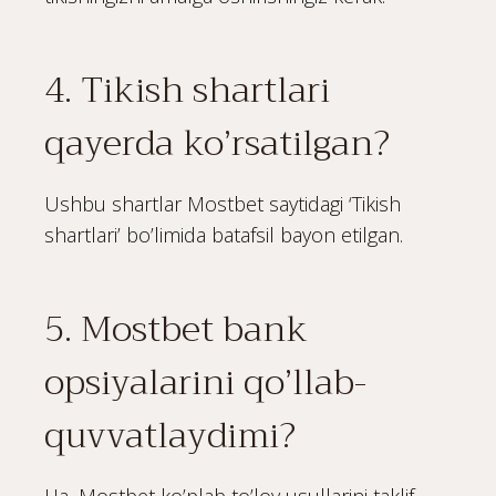
4. Tikish shartlari
qayerda ko’rsatilgan?
Ushbu shartlar Mostbet saytidagi ‘Tikish
shartlari’ bo’limida batafsil bayon etilgan.
5. Mostbet bank
opsiyalarini qo’llab-
quvvatlaydimi?
Ha, Mostbet ko’plab to’lov usullarini taklif