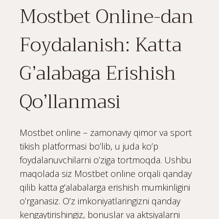
Mostbet Online-dan
Foydalanish: Katta
G’alabaga Erishish
Qo’llanmasi
Mostbet online – zamonaviy qimor va sport
tikish platformasi bo’lib, u juda ko’p
foydalanuvchilarni o’ziga tortmoqda. Ushbu
maqolada siz Mostbet online orqali qanday
qilib katta g’alabalarga erishish mumkinligini
o’rganasiz. O’z imkoniyatlaringizni qanday
kengaytirishingiz, bonuslar va aktsiyalarni