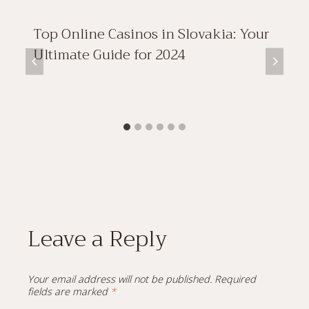
Top Online Casinos in Slovakia: Your
Ultimate Guide for 2024
Leave a Reply
Your email address will not be published.
Required
fields are marked
*