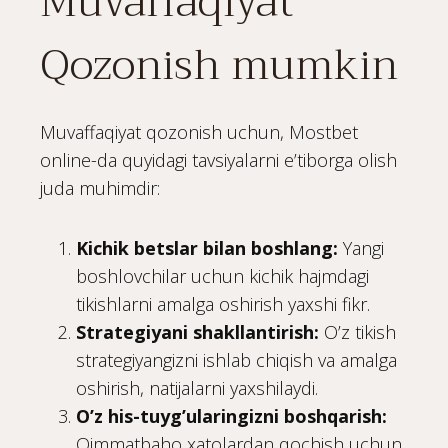
Muvaffaqiyat
Qozonish mumkin
Muvaffaqiyat qozonish uchun, Mostbet
online-da quyidagi tavsiyalarni e’tiborga olish
juda muhimdir:
Kichik betslar bilan boshlang:
Yangi
boshlovchilar uchun kichik hajmdagi
tikishlarni amalga oshirish yaxshi fikr.
Strategiyani shakllantirish:
O’z tikish
strategiyangizni ishlab chiqish va amalga
oshirish, natijalarni yaxshilaydi.
O’z his-tuyg’ularingizni boshqarish:
Qimmatbaho xatolardan qochish uchun