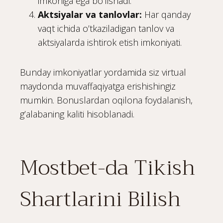
imkoniga ega bo’lishadi.
Aktsiyalar va tanlovlar:
Har qanday
vaqt ichida o’tkaziladigan tanlov va
aktsiyalarda ishtirok etish imkoniyati.
Bunday imkoniyatlar yordamida siz virtual
maydonda muvaffaqiyatga erishishingiz
mumkin. Bonuslardan oqilona foydalanish,
g’alabaning kaliti hisoblanadi.
Mostbet-da Tikish
Shartlarini Bilish