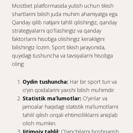
Mostbet platformasida yutish uchun tikish
shartlarini bilish juda muhim ahamiyatga ega.
Qanday qilib natijani tahlil qilishingiz, qanday
strategiyalarni qo’llashingiz va qanday
faktorlarni hisobga olishingiz kerakligini
bilishingiz lozim. Sport tikish jarayonida,
quyidagi tushuncha va tavsiyalarni hisobga
oling:
Oydin tushuncha:
Har bir sport turi va
o’yin qoidalarini yaxshi bilish muhimdir.
Statistik ma’lumotlar:
O’yinlar va
jamoalar haqidagi statistik ma’lumotlarni
tahlil qilish orqali ehtimolliklarni aniqlab
olish mumkin.
Ijtimoiy tahlil:
O’yinchilarni boshqarish