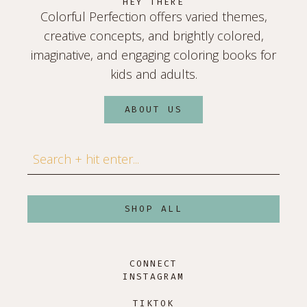
HEY THERE
Colorful Perfection offers varied themes,
creative concepts, and brightly colored,
imaginative, and engaging coloring books for
kids and adults.
ABOUT US
Search
SHOP ALL
CONNECT
INSTAGRAM
TIKTOK