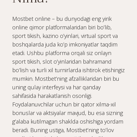
Mostbet online – bu dunyodagi eng yirik
online qimor platformalaridan biri bo’lib,
sport tikish, kazino o’yinlari, virtual sport va
boshqalarda juda ko’p imkoniyatlar taqdim
etadi. Ushbu platforma orqali siz onlayn
sport tikish, slot o’yinlaridan bahramand
bo’lish va turli xil turnirlarda ishtirok etishingiz
mumkin. Mostbet’ning afzalliklaridan biri bu
uning qulay interfeysi va har qanday
sahifasida harakatlanish osonligi.
Foydalanuvchilar uchun bir qator xilma-xil
bonuslar va aktsiyalar mavjud, bu esa sizning
g’alaba kutilmagan shaklda oshishiga yordam
beradi. Buning ustiga, Mostbet’ning to’lov