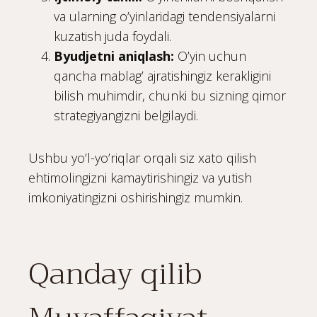
va ularning o’yinlaridagi tendensiyalarni
kuzatish juda foydali.
Byudjetni aniqlash:
O’yin uchun
qancha mablag’ ajratishingiz kerakligini
bilish muhimdir, chunki bu sizning qimor
strategiyangizni belgilaydi.
Ushbu yo’l-yo’riqlar orqali siz xato qilish
ehtimolingizni kamaytirishingiz va yutish
imkoniyatingizni oshirishingiz mumkin.
Qanday qilib