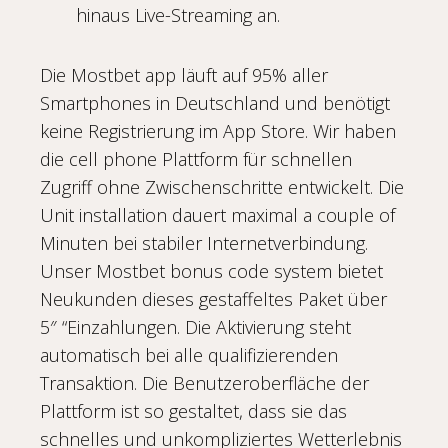
hinaus Live-Streaming an.
Die Mostbet app läuft auf 95% aller
Smartphones in Deutschland und benötigt
keine Registrierung im App Store. Wir haben
die cell phone Plattform für schnellen
Zugriff ohne Zwischenschritte entwickelt. Die
Unit installation dauert maximal a couple of
Minuten bei stabiler Internetverbindung.
Unser Mostbet bonus code system bietet
Neukunden dieses gestaffeltes Paket über
5″ “Einzahlungen. Die Aktivierung steht
automatisch bei alle qualifizierenden
Transaktion. Die Benutzeroberfläche der
Plattform ist so gestaltet, dass sie das
schnelles und unkompliziertes Wetterlebnis