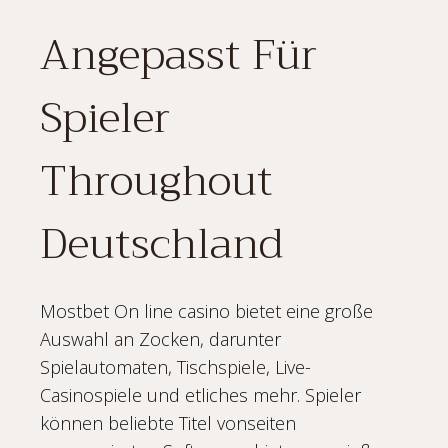
Angepasst Für
Spieler
Throughout
Deutschland
Mostbet On line casino bietet eine große
Auswahl an Zocken, darunter
Spielautomaten, Tischspiele, Live-
Casinospiele und etliches mehr. Spieler
können beliebte Titel vonseiten