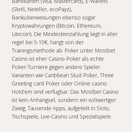
Bankkarten (Visa, Mastercard), E-Wallets
(Skrill, Neteller, ecoPayz),
Banküberweisungen ebenso sogar
Kryptowährungen (Bitcoin, Ethereum,
Litecoin). Die Mindesteinzahlung liegt in aller
regel bei 5-10€, hängt von der
Trainingsmethode ab. Poker unter Mostbet
Casino ist eher Casino-Poker als echte
Poker-Turniere gegen andere Spieler.
Varianten wie Caribbean Stud Poker, Three
Greeting card Poker oder Online casino
Hold’em sind verfügbar. Das Mostbet Casino
ist kein Anhängsel, sondern ein vollwertiger
Zweig. Tausende Apps, aufgeteilt in Slots,
Tischspiele, Live-Casino und Spezialspiele.