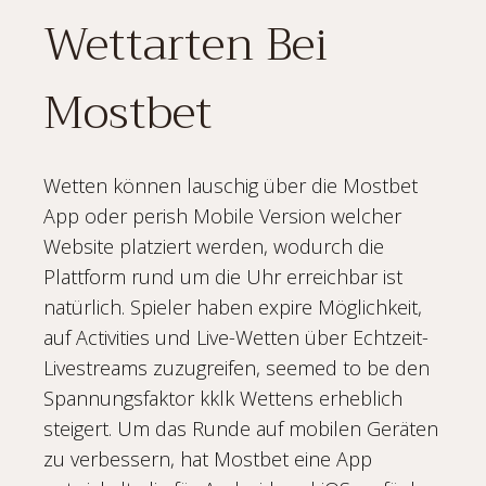
Wettarten Bei
Mostbet
Wetten können lauschig über die Mostbet
App oder perish Mobile Version welcher
Website platziert werden, wodurch die
Plattform rund um die Uhr erreichbar ist
natürlich. Spieler haben expire Möglichkeit,
auf Activities und Live-Wetten über Echtzeit-
Livestreams zuzugreifen, seemed to be den
Spannungsfaktor kklk Wettens erheblich
steigert. Um das Runde auf mobilen Geräten
zu verbessern, hat Mostbet eine App