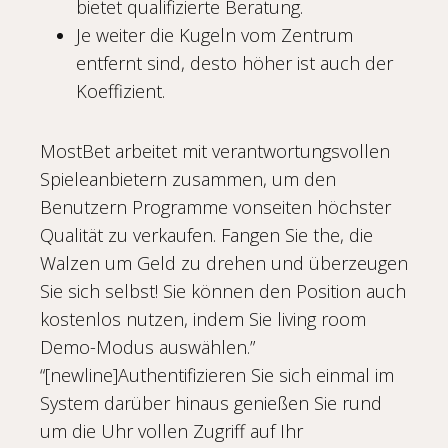
bietet qualifizierte Beratung.
Je weiter die Kugeln vom Zentrum
entfernt sind, desto höher ist auch der
Koeffizient.
MostBet arbeitet mit verantwortungsvollen
Spieleanbietern zusammen, um den
Benutzern Programme vonseiten höchster
Qualität zu verkaufen. Fangen Sie the, die
Walzen um Geld zu drehen und überzeugen
Sie sich selbst! Sie können den Position auch
kostenlos nutzen, indem Sie living room
Demo-Modus auswählen.”
“[newline]Authentifizieren Sie sich einmal im
System darüber hinaus genießen Sie rund
um die Uhr vollen Zugriff auf Ihr