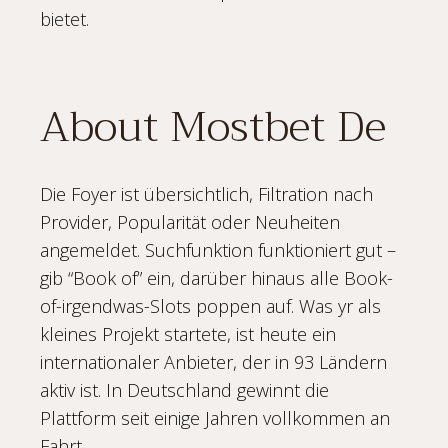
bietet.
About Mostbet De
Die Foyer ist übersichtlich, Filtration nach
Provider, Popularität oder Neuheiten
angemeldet. Suchfunktion funktioniert gut –
gib “Book of” ein, darüber hinaus alle Book-
of-irgendwas-Slots poppen auf. Was yr als
kleines Projekt startete, ist heute ein
internationaler Anbieter, der in 93 Ländern
aktiv ist. In Deutschland gewinnt die
Plattform seit einige Jahren vollkommen an
Fahrt.