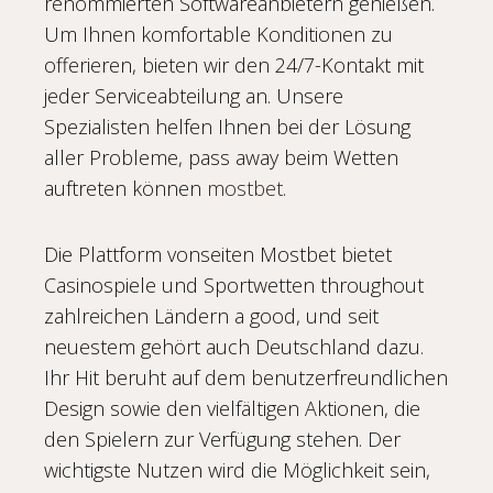
renommierten Softwareanbietern genießen.
Um Ihnen komfortable Konditionen zu
offerieren, bieten wir den 24/7-Kontakt mit
jeder Serviceabteilung an. Unsere
Spezialisten helfen Ihnen bei der Lösung
aller Probleme, pass away beim Wetten
auftreten können
mostbet
.
Die Plattform vonseiten Mostbet bietet
Casinospiele und Sportwetten throughout
zahlreichen Ländern a good, und seit
neuestem gehört auch Deutschland dazu.
Ihr Hit beruht auf dem benutzerfreundlichen
Design sowie den vielfältigen Aktionen, die
den Spielern zur Verfügung stehen. Der
wichtigste Nutzen wird die Möglichkeit sein,