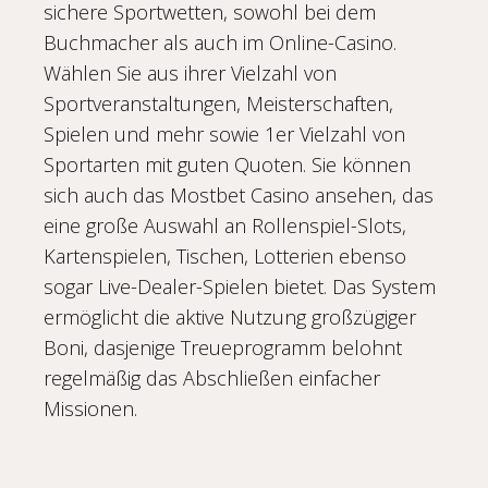
sichere Sportwetten, sowohl bei dem
Buchmacher als auch im Online-Casino.
Wählen Sie aus ihrer Vielzahl von
Sportveranstaltungen, Meisterschaften,
Spielen und mehr sowie 1er Vielzahl von
Sportarten mit guten Quoten. Sie können
sich auch das Mostbet Casino ansehen, das
eine große Auswahl an Rollenspiel-Slots,
Kartenspielen, Tischen, Lotterien ebenso
sogar Live-Dealer-Spielen bietet. Das System
ermöglicht die aktive Nutzung großzügiger
Boni, dasjenige Treueprogramm belohnt
regelmäßig das Abschließen einfacher
Missionen.