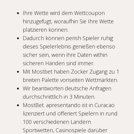
Ihre Wette wird dem Wettcoupon
hinzugefügt, woraufhin Sie Ihre Wette
platzieren können.
Dadurch können perish Spieler ruhig
dieses Spielerlebnis genießen ebenso
sicher sein, wenn ihre Daten within
sicheren Händen sind immer.
Mit Mostbet haben Zocker Zugang zu 1
breiten Palette vonseiten Wettmärkten.
Wir beantworten deutsche Anfragen
durchschnittlich in 3 Minuten.
MostBet. apresentando ist in Curacao
lizenziert und offeriert Spielern in rund
100 verschiedenen Ländern
Sportwetten, Casinospiele darüber