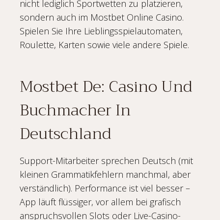
nicht lediglich Sportwetten zu platzieren,
sondern auch im Mostbet Online Casino.
Spielen Sie Ihre Lieblingsspielautomaten,
Roulette, Karten sowie viele andere Spiele.
Mostbet De: Casino Und
Buchmacher In
Deutschland
Support-Mitarbeiter sprechen Deutsch (mit
kleinen Grammatikfehlern manchmal, aber
verständlich). Performance ist viel besser –
App läuft flüssiger, vor allem bei grafisch
anspruchsvollen Slots oder Live-Casino-