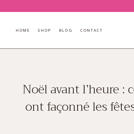
Skip
to
content
HOME
SHOP
BLOG
CONTACT
Noël avant l’heure :
ont façonné les fête