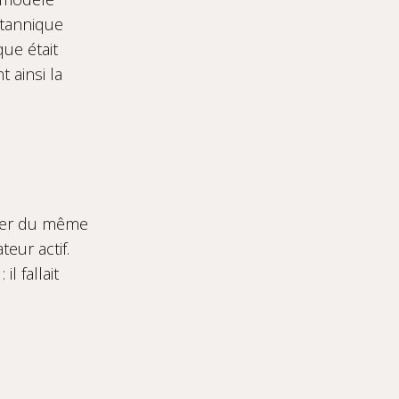
itannique
que était
 ainsi la
iter du même
eur actif.
l fallait