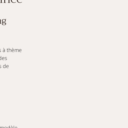
ng
es à thème
 des
s de
e modèle