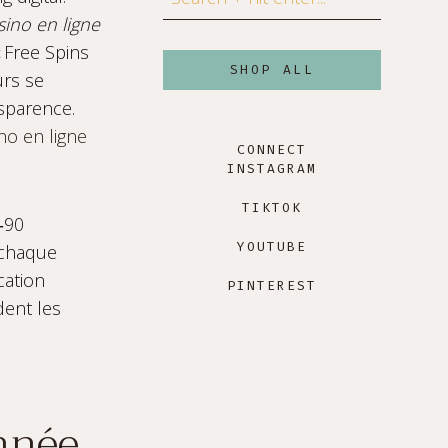
sino en ligne
 Free Spins
SHOP ALL
urs se
nsparence.
no en ligne
CONNECT
INSTAGRAM
TIKTOK
‑90
YOUTUBE
 chaque
cation
PINTEREST
dent les
nnée