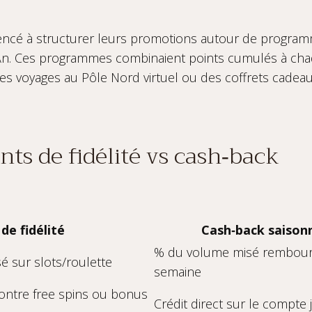
encé à structurer leurs promotions autour de progra
An. Ces programmes combinaient points cumulés à ch
es voyages au Pôle Nord virtuel ou des coffrets cadea
nts de fidélité vs cash‑back
de fidélité
Cash‑back saison
% du volume misé rembou
é sur slots/roulette
semaine
ontre free spins ou bonus
Crédit direct sur le compte