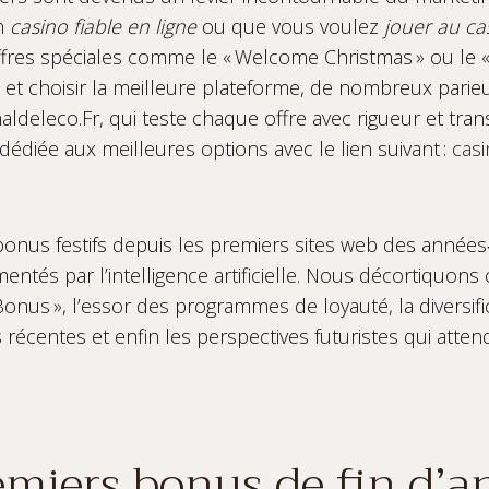
un
casino fiable en ligne
ou que vous voulez
jouer au ca
fres spéciales comme le « Welcome Christmas » ou le «
et choisir la meilleure plateforme, de nombreux parie
ldeleco.Fr, qui teste chaque offre avec rigueur et tra
diée aux meilleures options avec le lien suivant :
casi
s bonus festifs depuis les premiers sites web des années
ntés par l’intelligence artificielle. Nous décortiquons
onus », l’essor des programmes de loyauté, la diversifi
ns récentes et enfin les perspectives futuristes qui atten
emiers bonus de fin d’a