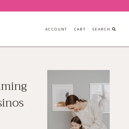
ACCOUNT
CART
SEARCH
aming
sinos