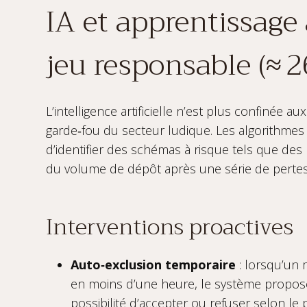
IA et apprentissage
jeu responsable (≈ 
L’intelligence artificielle n’est plus confinée
garde‑fou du secteur ludique. Les algorithmes 
d’identifier des schémas à risque tels que des 
du volume de dépôt après une série de pertes
Interventions proactives
Auto‑exclusion temporaire
: lorsqu’un
en moins d’une heure, le système propos
possibilité d’accepter ou refuser selon le p