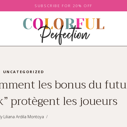
SUBSCRIBE FOR 20% OFF
UNCATEGORIZED
omment les bonus du futur
k” protègent les joueurs
By
Liliana Ardila Montoya