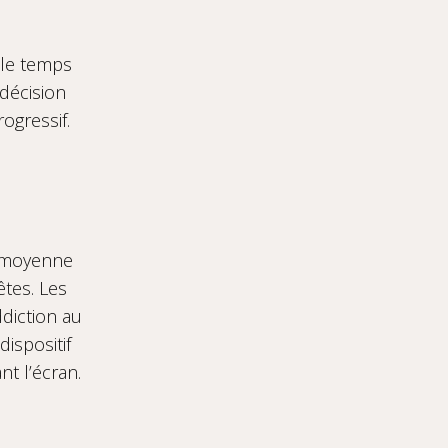
 le temps
 décision
ogressif.
n moyenne
êtes. Les
ddiction au
ispositif
nt l’écran.