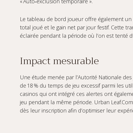
« Auto‑exclusion temporaire ».
Le tableau de bord joueur offre également un g
total joué et le gain net par jour festif. Cette tr
éclairée pendant la période où l’on est tenté d
Impact mesurable
Une étude menée par l’Autorité Nationale de
de 18 % du temps de jeu excessif parmi les util
casinos qui ont intégré ces alertes ont égaleme
jeu pendant la même période. Urban Leaf.Com 
dès leur inscription afin d’optimiser leur expé