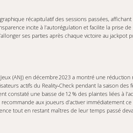
raphique récapitulatif des sessions passées, affichant
ansparence incite à l’autorégulation et facilite la prise de
’allonger ses parties après chaque victoire au jackpot pr
s Jeux (ANJ) en décembre 2023 a montré une réductio
isateurs actifs du Reality‑Check pendant la saison des f
nt constaté une baisse de 12 % des plaintes liées à l’a
recommande aux joueurs d’activer immédiatement ce d
rience tout en restant maîtres de leur temps passé deva