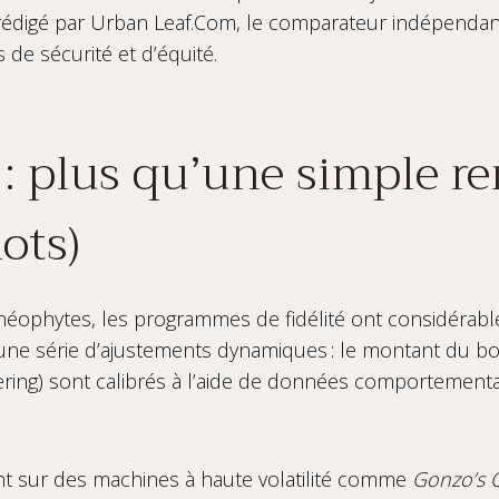
édigé par Urban Leaf.Com, le comparateur indépendant
 de sécurité et d’équité.
 : plus qu’une simple r
ots)
x néophytes, les programmes de fidélité ont considérab
une série d’ajustements dynamiques : le montant du bo
ring) sont calibrés à l’aide de données comportement
nt sur des machines à haute volatilité comme
Gonzo’s 