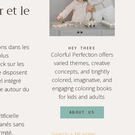
 et le
ons dans les
HEY THERE
Colorful Perfection offers
plus
varied themes, creative
ck sur les
concepts, and brightly
e disposent
colored, imaginative, and
l intégré
engaging coloring books
re autour du
for kids and adults.
ABOUT US
ificielle
tanés sans
Search
rmité,