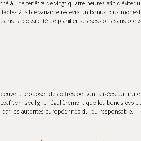
é à une fenêtre de vingt‑quatre heures afin d’éviter u
es tables à faible variance recevra un bonus plus modes
insi la possibilité de planifier ses sessions sans pres
;
peuvent proposer des offres personnalisées qui inciten
Leaf.Com souligne régulièrement que les bonus évoluti
par les autorités européennes du jeu responsable.