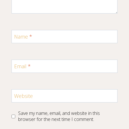
Name
*
Email
*
Website
Save my name, email, and website in this
browser for the next time I comment.