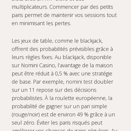
multiplicateurs. Commencer par des petits
paris permet de maintenir vos sessions tout
en minimisant les pertes.
Les jeux de table, comme le blackjack,
offrent des probabilités prévisibles grâce à
leurs règles fixes. Au blackjack, disponible
sur Nomini Casino, l’avantage de la maison
peut être réduit à 0,5 % avec une stratégie
de base. Par exemple,
nomini test
doubler
sur un 11 repose sur des décisions
probabilistes. À la roulette européenne, la
probabilité de gagner sur un pari simple
(rouge/noir) est de environ 49 % grâce à un
seul zéro. Éviter les paris risqués peut
améliorer vos chances de gains réguliers. Au