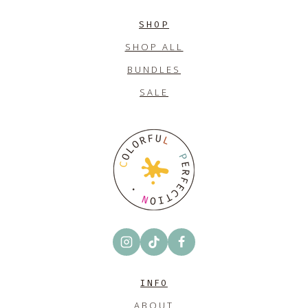
SHOP
SHOP ALL
BUNDLES
SALE
INFO
ABOUT