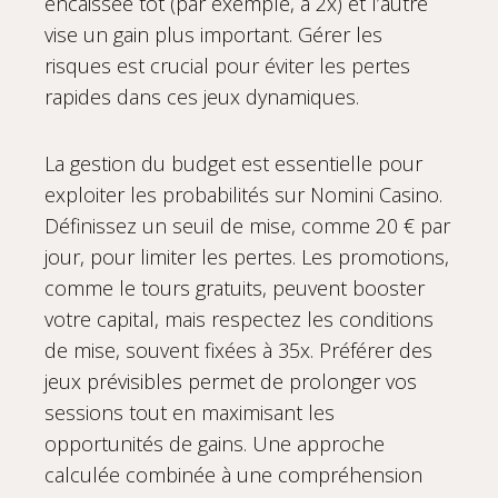
encaissée tôt (par exemple, à 2x) et l’autre
vise un gain plus important. Gérer les
risques est crucial pour éviter les pertes
rapides dans ces jeux dynamiques.
La gestion du budget est essentielle pour
exploiter les probabilités sur Nomini Casino.
Définissez un seuil de mise, comme 20 € par
jour, pour limiter les pertes. Les promotions,
comme le tours gratuits, peuvent booster
votre capital, mais respectez les conditions
de mise, souvent fixées à 35x. Préférer des
jeux prévisibles permet de prolonger vos
sessions tout en maximisant les
opportunités de gains. Une approche
calculée combinée à une compréhension