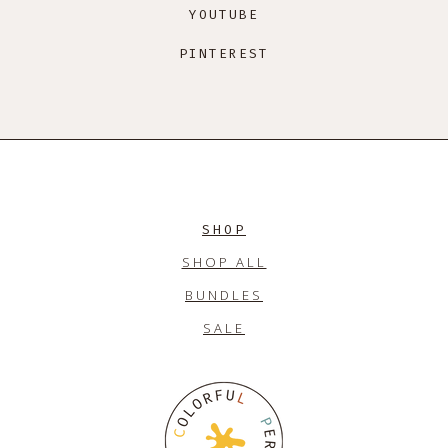
YOUTUBE
PINTEREST
SHOP
SHOP ALL
BUNDLES
SALE