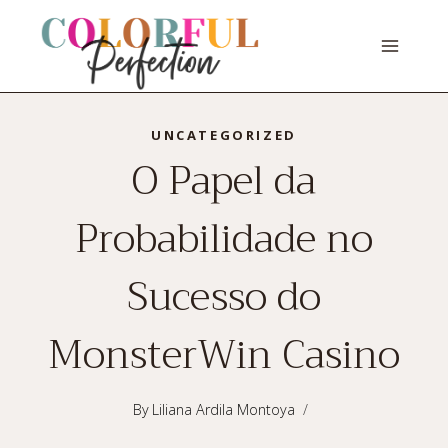
Skip
to
content
UNCATEGORIZED
O Papel da
Probabilidade no
Sucesso do
MonsterWin Casino
By
Liliana Ardila Montoya