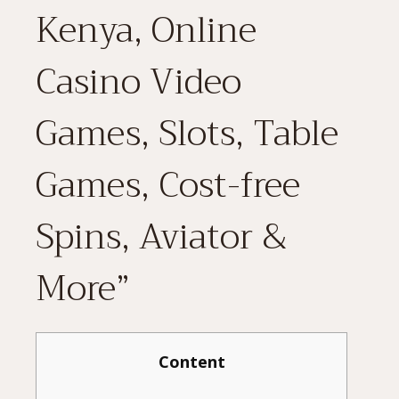
Kenya, Online
Casino Video
Games, Slots, Table
Games, Cost-free
Spins, Aviator &
More”
Content