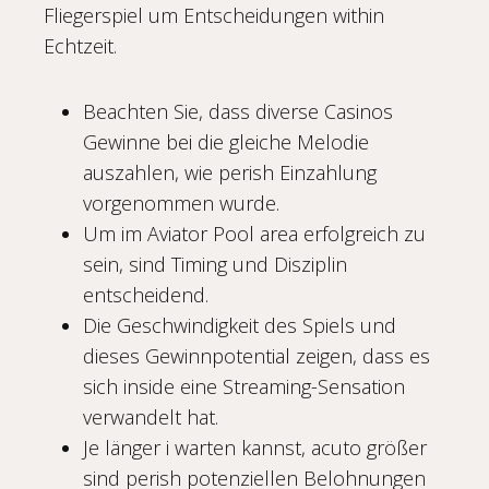
Fliegerspiel um Entscheidungen within
Echtzeit.
Beachten Sie, dass diverse Casinos
Gewinne bei die gleiche Melodie
auszahlen, wie perish Einzahlung
vorgenommen wurde.
Um im Aviator Pool area erfolgreich zu
sein, sind Timing und Disziplin
entscheidend.
Die Geschwindigkeit des Spiels und
dieses Gewinnpotential zeigen, dass es
sich inside eine Streaming-Sensation
verwandelt hat.
Je länger i warten kannst, acuto größer
sind perish potenziellen Belohnungen