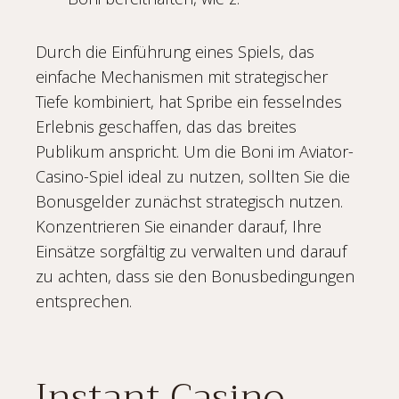
Durch die Einführung eines Spiels, das
einfache Mechanismen mit strategischer
Tiefe kombiniert, hat Spribe ein fesselndes
Erlebnis geschaffen, das das breites
Publikum anspricht. Um die Boni im Aviator-
Casino-Spiel ideal zu nutzen, sollten Sie die
Bonusgelder zunächst strategisch nutzen.
Konzentrieren Sie einander darauf, Ihre
Einsätze sorgfältig zu verwalten und darauf
zu achten, dass sie den Bonusbedingungen
entsprechen.
Instant Casino