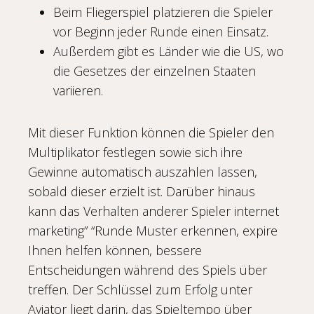
Beim Fliegerspiel platzieren die Spieler
vor Beginn jeder Runde einen Einsatz.
Außerdem gibt es Länder wie die US, wo
die Gesetzes der einzelnen Staaten
variieren.
Mit dieser Funktion können die Spieler den
Multiplikator festlegen sowie sich ihre
Gewinne automatisch auszahlen lassen,
sobald dieser erzielt ist. Darüber hinaus
kann das Verhalten anderer Spieler internet
marketing” “Runde Muster erkennen, expire
Ihnen helfen können, bessere
Entscheidungen während des Spiels über
treffen. Der Schlüssel zum Erfolg unter
Aviator liegt darin, das Spieltempo über