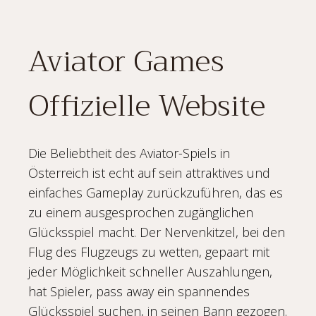
Aviator Games
Offizielle Website
Die Beliebtheit des Aviator-Spiels in
Österreich ist echt auf sein attraktives und
einfaches Gameplay zurückzuführen, das es
zu einem ausgesprochen zugänglichen
Glücksspiel macht. Der Nervenkitzel, bei den
Flug des Flugzeugs zu wetten, gepaart mit
jeder Möglichkeit schneller Auszahlungen,
hat Spieler, pass away ein spannendes
Glücksspiel suchen, in seinen Bann gezogen.