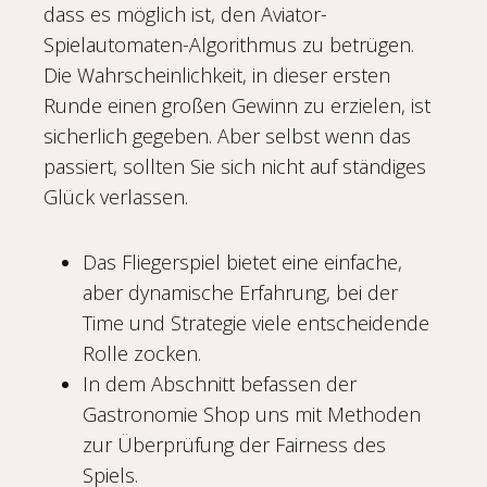
dass es möglich ist, den Aviator-
Spielautomaten-Algorithmus zu betrügen.
Die Wahrscheinlichkeit, in dieser ersten
Runde einen großen Gewinn zu erzielen, ist
sicherlich gegeben. Aber selbst wenn das
passiert, sollten Sie sich nicht auf ständiges
Glück verlassen.
Das Fliegerspiel bietet eine einfache,
aber dynamische Erfahrung, bei der
Time und Strategie viele entscheidende
Rolle zocken.
In dem Abschnitt befassen der
Gastronomie Shop uns mit Methoden
zur Überprüfung der Fairness des
Spiels.