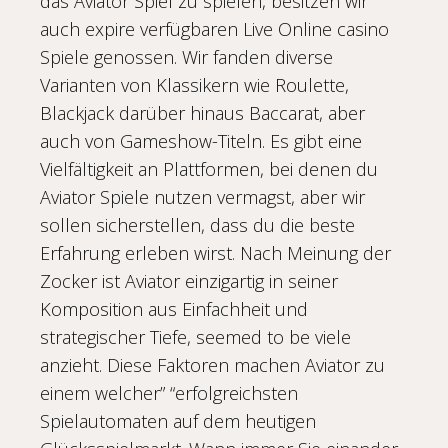
das Aviator Spiel zu spielen, besitzen wir
auch expire verfügbaren Live Online casino
Spiele genossen. Wir fanden diverse
Varianten von Klassikern wie Roulette,
Blackjack darüber hinaus Baccarat, aber
auch von Gameshow-Titeln. Es gibt eine
Vielfältigkeit an Plattformen, bei denen du
Aviator Spiele nutzen vermagst, aber wir
sollen sicherstellen, dass du die beste
Erfahrung erleben wirst. Nach Meinung der
Zocker ist Aviator einzigartig in seiner
Komposition aus Einfachheit und
strategischer Tiefe, seemed to be viele
anzieht. Diese Faktoren machen Aviator zu
einem welcher” “erfolgreichsten
Spielautomaten auf dem heutigen