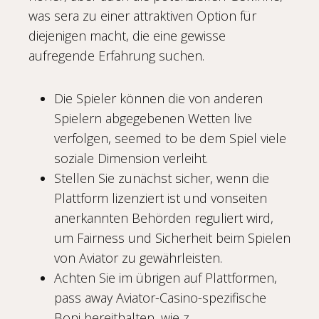
was sera zu einer attraktiven Option für
diejenigen macht, die eine gewisse
aufregende Erfahrung suchen.
Die Spieler können die von anderen
Spielern abgegebenen Wetten live
verfolgen, seemed to be dem Spiel viele
soziale Dimension verleiht.
Stellen Sie zunächst sicher, wenn die
Plattform lizenziert ist und vonseiten
anerkannten Behörden reguliert wird,
um Fairness und Sicherheit beim Spielen
von Aviator zu gewährleisten.
Achten Sie im übrigen auf Plattformen,
pass away Aviator-Casino-spezifische
Boni bereithalten, wie z.