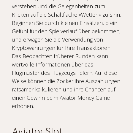
verstehen und die Gelegenheiten zum
Klicken auf die Schaltfläche «Wetten» zu sinn.
Beginnen Sie durch kleinen Einsätzen, o ein
Gefühl für den Spielverlauf über bekommen,
und erwägen Sie die Verwendung von
Kryptowährungen für Ihre Transaktionen.
Das Beobachten früherer Runden kann
wertvolle Informationen über das
Flugmuster des Flugzeugs liefern. Auf diese
Weise können die Zocker ihre Auszahlungen
ratsamer kalkulieren und ihre Chancen auf
einen Gewinn beim Aviator Money Game
erhöhen.
Aviator Slot