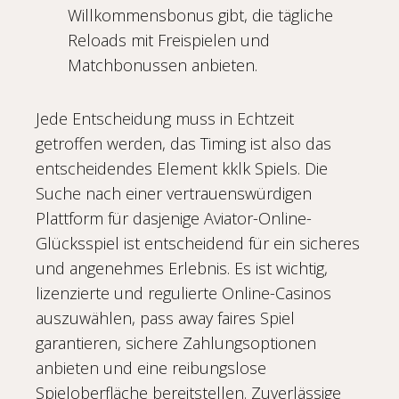
Willkommensbonus gibt, die tägliche
Reloads mit Freispielen und
Matchbonussen anbieten.
Jede Entscheidung muss in Echtzeit
getroffen werden, das Timing ist also das
entscheidendes Element kklk Spiels. Die
Suche nach einer vertrauenswürdigen
Plattform für dasjenige Aviator-Online-
Glücksspiel ist entscheidend für ein sicheres
und angenehmes Erlebnis. Es ist wichtig,
lizenzierte und regulierte Online-Casinos
auszuwählen, pass away faires Spiel
garantieren, sichere Zahlungsoptionen
anbieten und eine reibungslose
Spieloberfläche bereitstellen. Zuverlässige