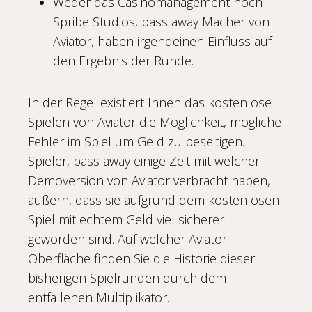
Weder das Casinomanagement noch
Spribe Studios, pass away Macher von
Aviator, haben irgendeinen Einfluss auf
den Ergebnis der Runde.
In der Regel existiert Ihnen das kostenlose
Spielen von Aviator die Möglichkeit, mögliche
Fehler im Spiel um Geld zu beseitigen.
Spieler, pass away einige Zeit mit welcher
Demoversion von Aviator verbracht haben,
äußern, dass sie aufgrund dem kostenlosen
Spiel mit echtem Geld viel sicherer
geworden sind. Auf welcher Aviator-
Oberfläche finden Sie die Historie dieser
bisherigen Spielrunden durch dem
entfallenen Multiplikator.