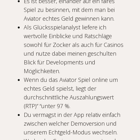
Es ist besser, einander auf ein faires
Spiel zu besinnen, mit dem man bei
Aviator echtes Geld gewinnen kann.
Als Glücksspielanalyst liefere ich
wertvolle Einblicke und Ratschläge
sowohl für Zocker als auch für Casinos
und nutze dabei meinen geschulten
Blick für Developments und
Möglichkeiten.
Wenn du das Aviator Spiel online um
echtes Geld spielst, liegt der
durchschnittliche Auszahlungswert
(RTP)” “unter 97 %.
Du vermagst in der App relativ einfach
zwischen welcher Demoversion und
unserem Echtgeld-Modus wechseln.