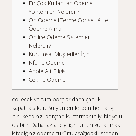
En Çok Kullanılan Ödeme
Yöntemleri Nelerdir?
Ön Ödemeli Terme Conseillé Ile
Ödeme Alma
Online Ödeme Sistemleri
Nelerdir?
Kurumsal Müşteriler İçin
Nfc Ile Ödeme
Apple Alt Bilgisi
Çek Ile Ödeme
edilecek ve tüm borçlar daha çabuk
kapatılacaktır. Bu yöntemlerden herhangi
biri, kendinizi borçtan kurtarmanın iyi bir yolu
olabilir. Daha fazla bilgi için lütfen kullanmak
istediğiniz ödeme türünü aşağıdaki listeden