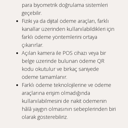
para biyometrik doğrulama sistemleri
geçebilir.
Fiziki ya da dijital ödeme araçları, farklı
kanallar üzerinden kullanılabildikleri için
farklı ödeme yöntemlerini ortaya
çıkarırlar.
Açılan kamera ile POS cihazı veya bir
belge üzerinde bulunan ödeme QR
kodu okutulur ve birkaç saniyede
ödeme tamamlanır.
Farklı ödeme teknolojilerine ve ödeme
araçlarına erişim olmadığında
kullanılabilmesini de nakit ödemenin
hâlâ yaygın olmasının sebeplerinden biri
olarak gösterebiliriz.