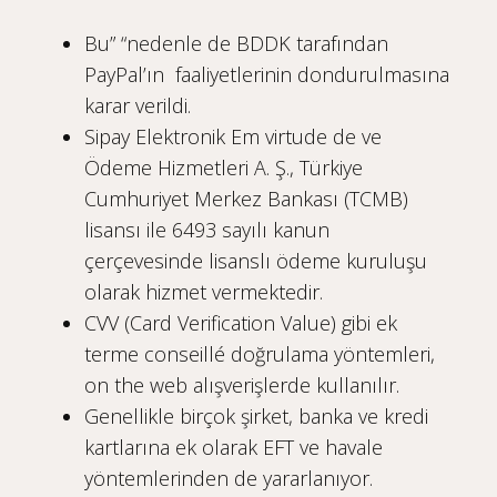
Bu” “nedenle de BDDK tarafından
PayPal’ın faaliyetlerinin dondurulmasına
karar verildi.
Sipay Elektronik Em virtude de ve
Ödeme Hizmetleri A. Ş., Türkiye
Cumhuriyet Merkez Bankası (TCMB)
lisansı ile 6493 sayılı kanun
çerçevesinde lisanslı ödeme kuruluşu
olarak hizmet vermektedir.
CVV (Card Verification Value) gibi ek
terme conseillé doğrulama yöntemleri,
on the web alışverişlerde kullanılır.
Genellikle birçok şirket, banka ve kredi
kartlarına ek olarak EFT ve havale
yöntemlerinden de yararlanıyor.