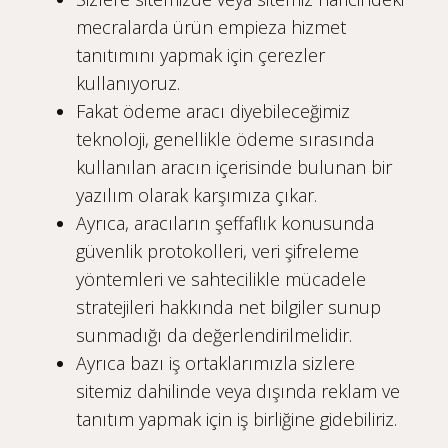
mecralarda ürün empieza hizmet
tanıtımını yapmak için çerezler
kullanıyoruz.
Fakat ödeme aracı diyebileceğimiz
teknoloji, genellikle ödeme sırasında
kullanılan aracın içerisinde bulunan bir
yazılım olarak karşımıza çıkar.
Ayrıca, aracıların şeffaflık konusunda
güvenlik protokolleri, veri şifreleme
yöntemleri ve sahtecilikle mücadele
stratejileri hakkında net bilgiler sunup
sunmadığı da değerlendirilmelidir.
Ayrıca bazı iş ortaklarımızla sizlere
sitemiz dahilinde veya dışında reklam ve
tanıtım yapmak için iş birliğine gidebiliriz.