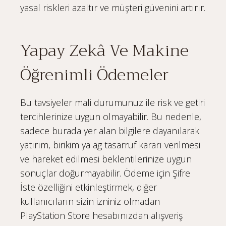
yasal riskleri azaltır ve müşteri güvenini artırır.
Yapay Zekâ Ve Makine
Öğrenimli Ödemeler
Bu tavsiyeler mali durumunuz ile risk ve getiri
tercihlerinize uygun olmayabilir. Bu nedenle,
sadece burada yer alan bilgilere dayanılarak
yatırım, birikim ya ag tasarruf kararı verilmesi
ve hareket edilmesi beklentilerinize uygun
sonuçlar doğurmayabilir. Ödeme için Şifre
İste özelliğini etkinleştirmek, diğer
kullanıcıların sizin izniniz olmadan
PlayStation Store hesabınızdan alışveriş