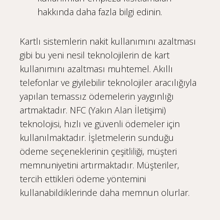
hakkında daha fazla bilgi edinin.
Kartlı sistemlerin nakit kullanımını azaltması
gibi bu yeni nesil teknolojilerin de kart
kullanımını azaltması muhtemel. Akıllı
telefonlar ve giyilebilir teknolojiler aracılığıyla
yapılan temassız ödemelerin yaygınlığı
artmaktadır. NFC (Yakın Alan İletişimi)
teknolojisi, hızlı ve güvenli ödemeler için
kullanılmaktadır. İşletmelerin sunduğu
ödeme seçeneklerinin çeşitliliği, müşteri
memnuniyetini artırmaktadır. Müşteriler,
tercih ettikleri ödeme yöntemini
kullanabildiklerinde daha memnun olurlar.