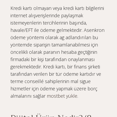
Kredi kartı olmayan veya kredi kartı bilgilerini
internet alışverişlerinde paylaşmak
istemeyenlerin tercihlerinin başında,
havale/EFT ile ödeme gelmektedir. Asenkron
ödeme yöntemi olarak ag adlandırılan bu
yöntemde siparişin tamamlanabilmesi için
öncelikli olarak paranın hesaba geçtiğinin
firmadaki bir kişi tarafından onaylanması
gerekmektedir. Kredi kartı, bir finans şirketi
tarafından verilen bir tür ödeme kartıdır ve
terme conseillé sahiplerinin mal sigue
hizmetler için ödeme yapmak üzere borç
almalarını sağlar
mostbet yükle
.