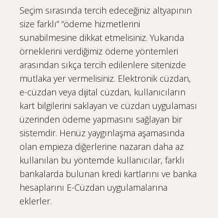
Seçim sırasında tercih edeceğiniz altyapının
size farklı” “ödeme hizmetlerini
sunabilmesine dikkat etmelisiniz. Yukarıda
örneklerini verdiğimiz ödeme yöntemleri
arasından sıkça tercih edilenlere sitenizde
mutlaka yer vermelisiniz. Elektronik cüzdan,
e-cüzdan veya dijital cüzdan, kullanıcıların
kart bilgilerini saklayan ve cüzdan uygulaması
üzerinden ödeme yapmasını sağlayan bir
sistemdir. Henüz yaygınlaşma aşamasında
olan empieza diğerlerine nazaran daha az
kullanılan bu yöntemde kullanıcılar, farklı
bankalarda bulunan kredi kartlarını ve banka
hesaplarını E-Cüzdan uygulamalarına
eklerler.