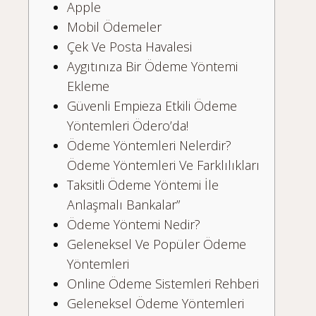
Apple
Mobil Ödemeler
Çek Ve Posta Havalesi
Aygıtınıza Bir Ödeme Yöntemi
Ekleme
Güvenli Empieza Etkili Ödeme
Yöntemleri Ödero’da!
Ödeme Yöntemleri Nelerdir?
Ödeme Yöntemleri Ve Farklılıkları
Taksitli Ödeme Yöntemi İle
Anlaşmalı Bankalar”
Ödeme Yöntemi Nedir?
Geleneksel Ve Popüler Ödeme
Yöntemleri
Online Ödeme Sistemleri Rehberi
Geleneksel Ödeme Yöntemleri