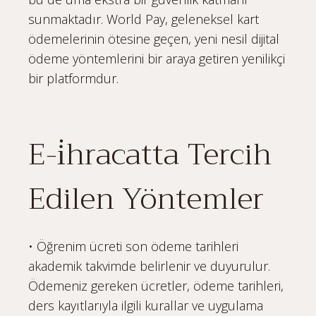
sunmaktadır. World Pay, geleneksel kart
ödemelerinin ötesine geçen, yeni nesil dijital
ödeme yöntemlerini bir araya getiren yenilikçi
bir platformdur.
E-i̇hracatta Tercih
Edilen Yöntemler
• Öğrenim ücreti son ödeme tarihleri
akademik takvimde belirlenir ve duyurulur.
Ödemeniz gereken ücretler, ödeme tarihleri,
ders kayıtlarıyla ilgili kurallar ve uygulama