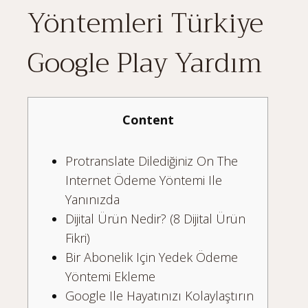
Yöntemleri Türkiye
Google Play Yardım
Content
Protranslate Dilediğiniz On The
Internet Ödeme Yöntemi Ile
Yanınızda
Dijital Ürün Nedir? (8 Dijital Ürün
Fikri)
Bir Abonelik Için Yedek Ödeme
Yöntemi Ekleme
Google Ile Hayatınızı Kolaylaştırın