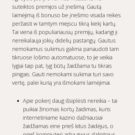
suteiktos premijos už įnešimą. Gautą
laimėjimą iš bonuso be įnešimo visada reikės
peržaisti w tamtym miejscu tikrą kiekį kartų.
Tai viena iš populiariausių premijų, kadangi ji
nereikalauja jokių didelių pastangų. Gautus
nemokamus sukimus galima panaudoti tam
tikruose lošimo automatuose, to jie veikia
lygiai taip pat, lyg būtų žaidžiama tu tikrais
pinigais. Gauti nemokami sukimai turi savo
vertę, palei kurią yra išmokami laimėjimai.
Apie pokerį daug išsiplėsti nereikia – tai
puikiai žinomas kortų žaidimas, kuris
internetiniame kazino dažniausiai
žaidžiamas eine prieš kitus žaidėjus, o
prieš kompiuterį arba gyvus dalintojus.