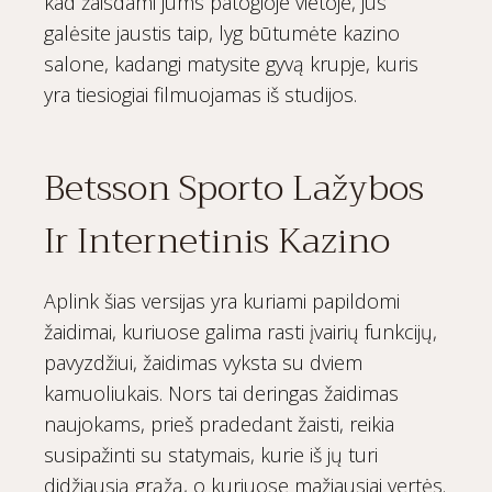
kad žaisdami jums patogioje vietoje, jūs
galėsite jaustis taip, lyg būtumėte kazino
salone, kadangi matysite gyvą krupje, kuris
yra tiesiogiai filmuojamas iš studijos.
Betsson Sporto Lažybos
Ir Internetinis Kazino
Aplink šias versijas yra kuriami papildomi
žaidimai, kuriuose galima rasti įvairių funkcijų,
pavyzdžiui, žaidimas vyksta su dviem
kamuoliukais. Nors tai deringas žaidimas
naujokams, prieš pradedant žaisti, reikia
susipažinti su statymais, kurie iš jų turi
didžiausią grąžą, o kuriuose mažiausiai vertės.