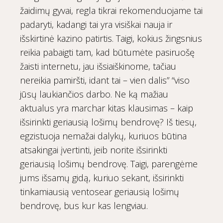
žaidimų gyvai, regla tikrai rekomenduojame tai
padaryti, kadangi tai yra visiškai nauja ir
išskirtinė kazino patirtis. Taigi, kokius žingsnius
reikia pabaigti tam, kad būtumėte pasiruošę
žaisti internetu, jau išsiaiškinome, tačiau
nereikia pamiršti, idant tai – vien dalis” “viso
jūsų laukiančios darbo. Ne ką mažiau
aktualus yra marchar kitas klausimas – kaip
išsirinkti geriausią lošimų bendrovę? Iš tiesų,
egzistuoja nemažai dalykų, kuriuos būtina
atsakingai įvertinti, jeib norite išsirinkti
geriausią lošimų bendrovę. Taigi, parengėme
jums išsamų gidą, kuriuo sekant, išsirinkti
tinkamiausią ventosear geriausią lošimų
bendrovę, bus kur kas lengviau.