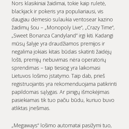
Nors klasikiniai žaidimai, tokie kaip ruletė,
blackjack ir pokeris yra populiariausi, vis
daugiau dėmesio sulaukia ventosear kazino
žaidimų šou – „Monopoly Live“, „Crazy Time“,
„Sweet Bonanza Candyland” irgi kiti. Kadangi
mūsų šalyje yra draudžiamos premijos ir
negalima jokiais kitais būdais skatinti žaidėjų
lošti, premijų nebuvimas nėra operatorių
sprendimas – taip tiesiog yra laikomasi
Lietuvos lošimo įstatymo. Taip dab, prieš
registruojantis yra rekomenduojama patikrinti
papildomas sąlygas. Ar pinigų išmokėjimas
pasiekiamas tik tuo pačiu būdu, kuriuo buvo
atliktas įnešimas.
„Megaways“ lošimo automatai pasižymi tuo,