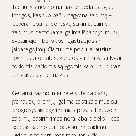
Tačiau, šis nežinomumas prideda daugiau
intrigos, kas tuo pačiu pagyvina žaidimą –
beveik nebūna identiškų sukimų. Laimei,
žaidimus nemokamai galima išbandyti mūsų
svetainėje – be jokios registracijos ar
įsipareigojimų! Čia turime populiariausius
lošimo automatus, kuriuos galima žaisti lygiai
tokiomis pačiomis sąlygomis kaip ir su tikrais
pinigais, tiktai be rizikos.
Geriausi kazino internete suteikia pačių
įvairiausių premijų, galima žaisti žaidimus su
progresyviais pagrindiniais prizais. Lietuvoje
žaidimų pasirinkimas nėra labai didelis – ces
keletas kazino turi daugiau nei žaidimų.
Didžiausias skirtumas tarp lietuviškų ir