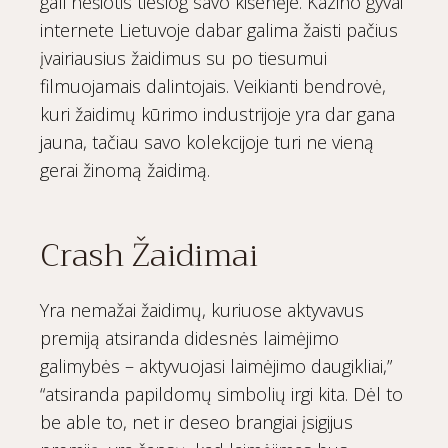
gali nešiotis tiesiog savo kišenėje. Kazino gyvai
internete Lietuvoje dabar galima žaisti pačius
įvairiausius žaidimus su po tiesumui
filmuojamais dalintojais. Veikianti bendrovė,
kuri žaidimų kūrimo industrijoje yra dar gana
jauna, tačiau savo kolekcijoje turi ne vieną
gerai žinomą žaidimą.
Crash Žaidimai
Yra nemažai žaidimų, kuriuose aktyvavus
premiją atsiranda didesnės laimėjimo
galimybės – aktyvuojasi laimėjimo daugikliai,”
“atsiranda papildomų simbolių irgi kita. Dėl to
be able to, net ir deseo brangiai įsigijus