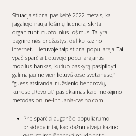
Situacija stipriai pasikeitė 2022 metais, kai
įsigaliojo nauja lošimų licencija, skirta
organizuoti nuotolinius lošimus. Tai yra
pagrindinės priežastys, dėl ko kazino
internetu Lietuvoje taip stipriai populiarėja. Tai
ypač sparčiai Lietuvoje populiarėjantis
mobilus bankas, kuriuo paskyrą pasipildyti
galima jau ne vien lietuviškose svetainėse,”
“guess atsiranda ir užsienio bendrovių,
kuriose „Revolut“ pasiekiamas kaip mokėjimo
metodas
online-lithuania-casino.com
.
Prie sparčiai augančio populiarumo
prisideda ir tai, kad dažnu atveju kazino
gyvai galima išbandyti naudojantis