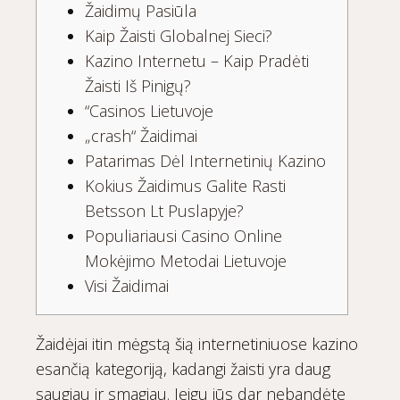
Žaidimų Pasiūla
Kaip Žaisti Globalnej Sieci?
Kazino Internetu – Kaip Pradėti
Žaisti Iš Pinigų?
“Casinos Lietuvoje
„crash“ Žaidimai
Patarimas Dėl Internetinių Kazino
Kokius Žaidimus Galite Rasti
Betsson Lt Puslapyje?
Populiariausi Casino Online
Mokėjimo Metodai Lietuvoje
Visi Žaidimai
Žaidėjai itin mėgstą šią internetiniuose kazino
esančią kategoriją, kadangi žaisti yra daug
saugiau ir smagiau. Jeigu jūs dar nebandėte