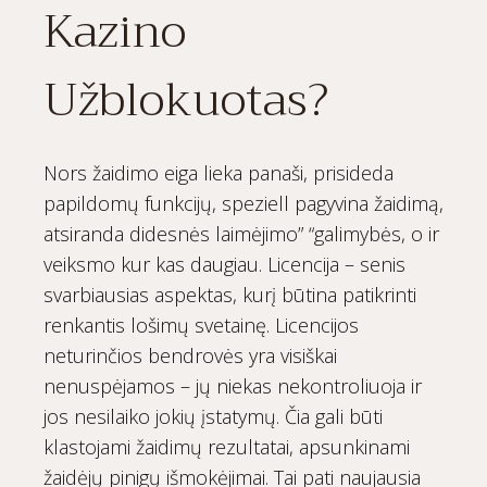
Kazino
Užblokuotas?
Nors žaidimo eiga lieka panaši, prisideda
papildomų funkcijų, speziell pagyvina žaidimą,
atsiranda didesnės laimėjimo” “galimybės, o ir
veiksmo kur kas daugiau. Licencija – senis
svarbiausias aspektas, kurį būtina patikrinti
renkantis lošimų svetainę. Licencijos
neturinčios bendrovės yra visiškai
nenuspėjamos – jų niekas nekontroliuoja ir
jos nesilaiko jokių įstatymų. Čia gali būti
klastojami žaidimų rezultatai, apsunkinami
žaidėjų pinigų išmokėjimai. Tai pati naujausia