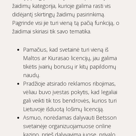
žaidimų kategorija, kurioje galima rasti vis
didėjantį skirtingų žaidimų pasirinkimą.
Pagrinde visi jie turi vieną tą pačią funkciją, o
žaidimai skiriasi tik savo tematika.
Pamačius, kad svetainė turi vieną iš
Maltos ar Kiurasao licencijų, jau galima
tikėtis įvairių bonusų ir kitų papildomų
naudų.
Pradžioje atsirado reklamos ribojimas,
vėliau buvo įvestas pokytis, kad legaliai
gali veikti tik tos bendrovės, kurios turi
Lietuvoje išduotą lošimų licenciją.
Asmuo, norėdamas dalyvauti Betsson
svetainėje organizuojamuose online
kazino, prieš dalyvavimą juose, privalo