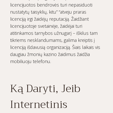
licencijuotos bendrovės turi nepasiduoti
nustatytų taisyklių, kitu” “atveju praras
licenciją irgi žaidėjų reputaciją. Žaidžiant
licencijuotoje svetainėje, žaidėjai turi
atitinkamos tarnybos užnugarį – iškilus tam
tikriems nesklandumams, galima kreiptis į
licenciją išdavusią organizaciją. Šiais laikais vis
daugiau žmonių kazino žaidimus žaidžia
mobiliuoju telefonu.
Ką Daryti, Jeib
Internetinis