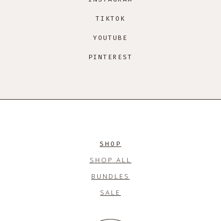
TIKTOK
YOUTUBE
PINTEREST
SHOP
SHOP ALL
BUNDLES
SALE