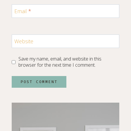
Email
*
Website
Save my name, email, and website in this
browser for the next time I comment.