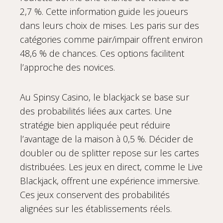
2,7 %. Cette information guide les joueurs
dans leurs choix de mises. Les paris sur des
catégories comme pair/impair offrent environ
48,6 % de chances. Ces options facilitent
l’approche des novices.
Au Spinsy Casino, le blackjack se base sur
des probabilités liées aux cartes. Une
stratégie bien appliquée peut réduire
l’avantage de la maison à 0,5 %. Décider de
doubler ou de splitter repose sur les cartes
distribuées. Les jeux en direct, comme le Live
Blackjack, offrent une expérience immersive.
Ces jeux conservent des probabilités
alignées sur les établissements réels.