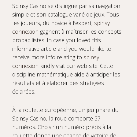
Spinsy Casino se distingue par sa navigation
simple et son catalogue varié de jeux. Tous
les joueurs, du novice à l’expert,
spinsy
connexion
gagnent à maîtriser les concepts
probabilistes. In case you loved this
informative article and you would like to
receive more info relating to
spinsy
connexion
kindly visit our web-site. Cette
discipline mathématique aide à anticiper les
résultats et à élaborer des stratégies
éclairées.
À la roulette européenne, un jeu phare du
Spinsy Casino, la roue comporte 37
numéros. Choisir un numéro précis à la
roulette donne une chance de victoire de