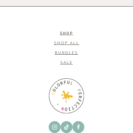
SHOP
SHOP ALL
BUNDLES
SALE