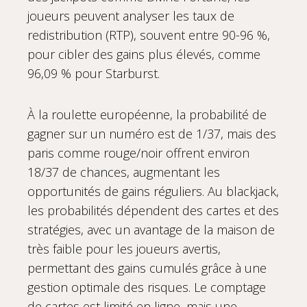
joueurs peuvent analyser les taux de
redistribution (RTP), souvent entre 90-96 %,
pour cibler des gains plus élevés, comme
96,09 % pour Starburst.
À la roulette européenne, la probabilité de
gagner sur un numéro est de 1/37, mais des
paris comme rouge/noir offrent environ
18/37 de chances, augmentant les
opportunités de gains réguliers. Au blackjack,
les probabilités dépendent des cartes et des
stratégies, avec un avantage de la maison de
très faible pour les joueurs avertis,
permettant des gains cumulés grâce à une
gestion optimale des risques. Le comptage
de cartes est limité en ligne, mais une