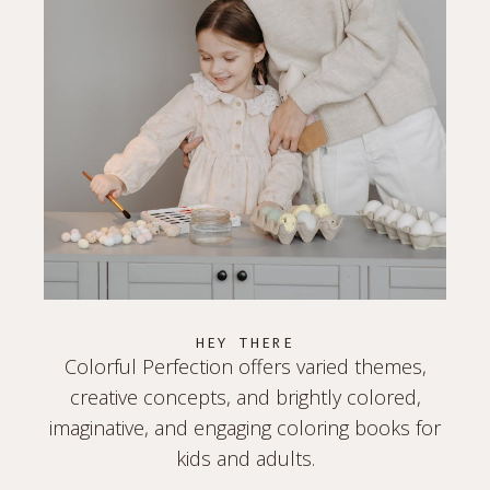
HEY THERE
Colorful Perfection offers varied themes,
creative concepts, and brightly colored,
imaginative, and engaging coloring books for
kids and adults.