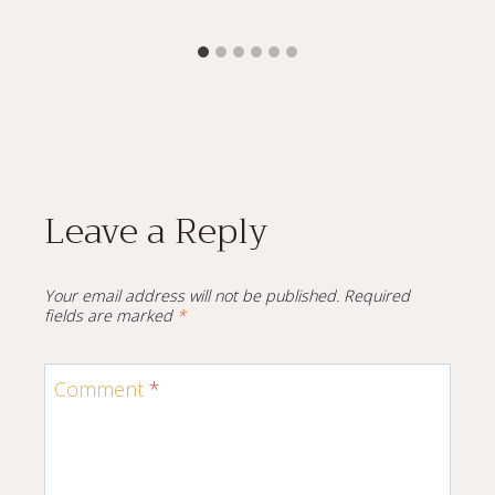
Leave a Reply
Your email address will not be published.
Required
fields are marked
*
Comment
*