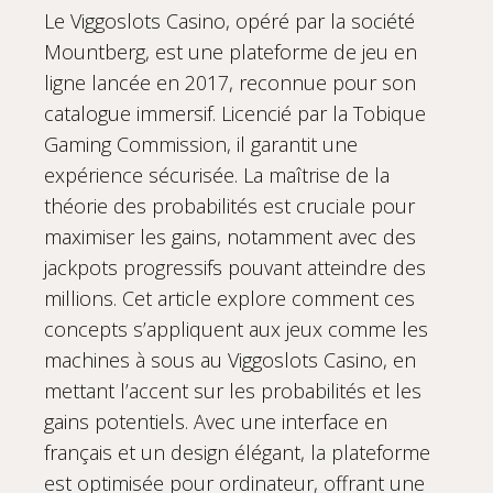
Le Viggoslots Casino, opéré par la société
Mountberg, est une plateforme de jeu en
ligne lancée en 2017, reconnue pour son
catalogue immersif. Licencié par la Tobique
Gaming Commission, il garantit une
expérience sécurisée. La maîtrise de la
théorie des probabilités est cruciale pour
maximiser les gains, notamment avec des
jackpots progressifs pouvant atteindre des
millions. Cet article explore comment ces
concepts s’appliquent aux jeux comme les
machines à sous au Viggoslots Casino, en
mettant l’accent sur les probabilités et les
gains potentiels. Avec une interface en
français et un design élégant, la plateforme
est optimisée pour ordinateur, offrant une