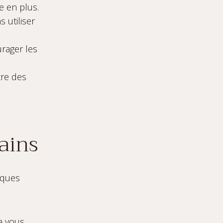
 en plus.
 utiliser
rager les
tre des
ains
lques
a vous