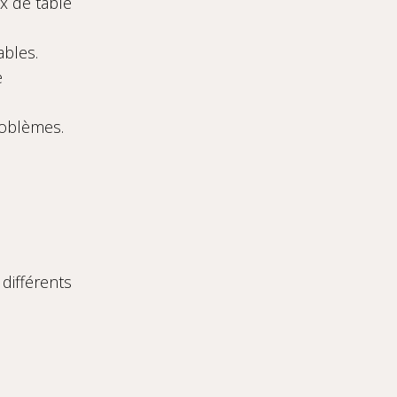
x de table
ables.
e
roblèmes.
différents