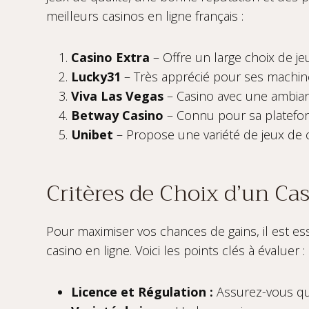
meilleurs casinos en ligne français :
Casino Extra
– Offre un large choix de je
Lucky31
– Très apprécié pour ses machine
Viva Las Vegas
– Casino avec une ambian
Betway Casino
– Connu pour sa plateform
Unibet
– Propose une variété de jeux de ca
Critères de Choix d’un Ca
Pour maximiser vos chances de gains, il est es
casino en ligne. Voici les points clés à évaluer :
Licence et Régulation :
Assurez-vous que