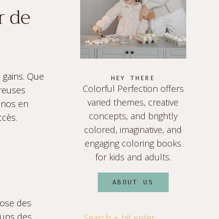
r de
 gains. Que
HEY THERE
Colorful Perfection offers
breuses
varied themes, creative
sinos en
concepts, and brightly
ccès.
colored, imaginative, and
engaging coloring books
for kids and adults.
ABOUT US
pose des
Search
-uns des