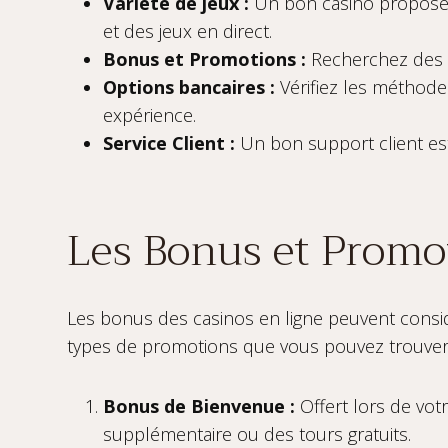
Varieté de jeux :
Un bon casino propose u
et des jeux en direct.
Bonus et Promotions :
Recherchez des o
Options bancaires :
Vérifiez les méthode
expérience.
Service Client :
Un bon support client es
Les Bonus et Promot
Les bonus des casinos en ligne peuvent consid
types de promotions que vous pouvez trouver
Bonus de Bienvenue :
Offert lors de vot
supplémentaire ou des tours gratuits.