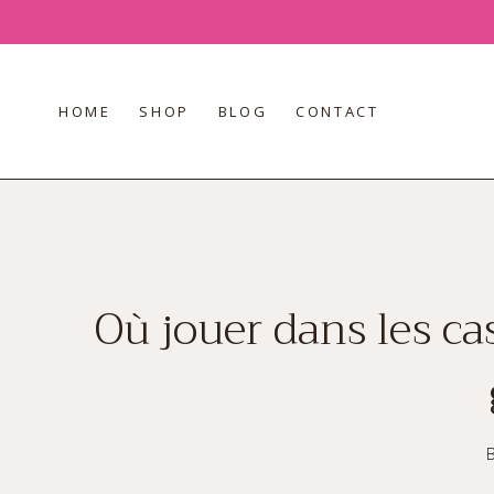
Skip
to
content
HOME
SHOP
BLOG
CONTACT
Où jouer dans les ca