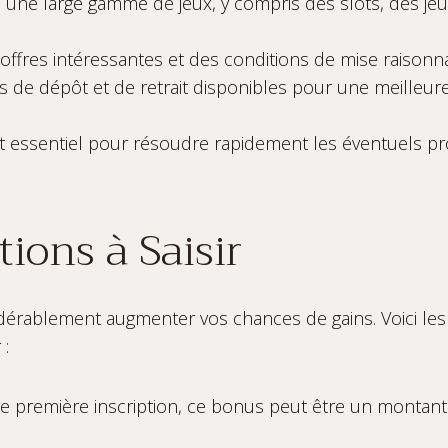
ne large gamme de jeux, y compris des slots, des jeu
ffres intéressantes et des conditions de mise raisonn
s de dépôt et de retrait disponibles pour une meilleur
t essentiel pour résoudre rapidement les éventuels p
ions à Saisir
érablement augmenter vos chances de gains. Voici les 
 :
re première inscription, ce bonus peut être un montant