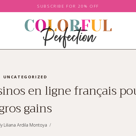
SUBSCRIBE FOR 20% OFF
UNCATEGORIZED
sinos en ligne français po
gros gains
By
Liliana Ardila Montoya