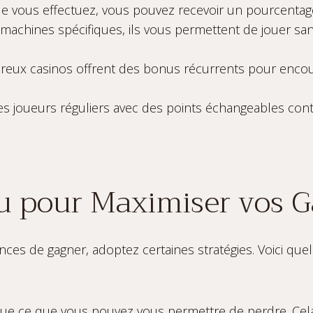
 vous effectuez, vous pouvez recevoir un pourcentage
machines spécifiques, ils vous permettent de jouer sans
ux casinos offrent des bonus récurrents pour encou
 joueurs réguliers avec des points échangeables con
eu pour Maximiser vos G
ces de gagner, adoptez certaines stratégies. Voici que
que ce que vous pouvez vous permettre de perdre. Cel