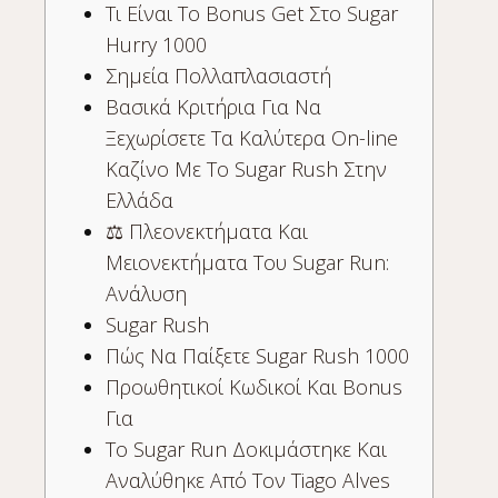
Τι Είναι Το Bonus Get Στο Sugar
Hurry 1000
Σημεία Πολλαπλασιαστή
Βασικά Κριτήρια Για Να
Ξεχωρίσετε Τα Καλύτερα On-line
Καζίνο Με Το Sugar Rush Στην
Ελλάδα
⚖️ Πλεονεκτήματα Και
Μειονεκτήματα Του Sugar Run:
Ανάλυση
Sugar Rush
Πώς Να Παίξετε Sugar Rush 1000
Προωθητικοί Κωδικοί Και Bonus
Για
Το Sugar Run Δοκιμάστηκε Και
Αναλύθηκε Από Τον Tiago Alves