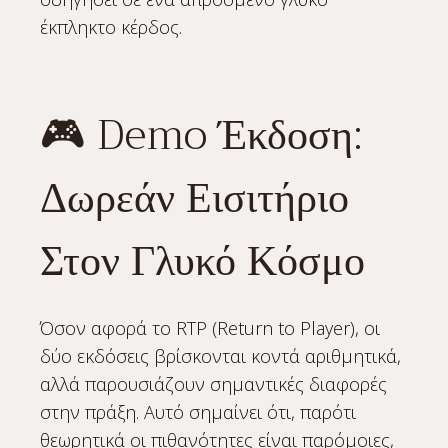
έκπληκτο κέρδος.
🎮 Demo Έκδοση:
Δωρεάν Εισιτήριο
Στον Γλυκό Κόσμο
Όσον αφορά το RTP (Return to Player), οι
δύο εκδόσεις βρίσκονται κοντά αριθμητικά,
αλλά παρουσιάζουν σημαντικές διαφορές
στην πράξη. Αυτό σημαίνει ότι, παρότι
θεωρητικά οι πιθανότητες είναι παρόμοιες,