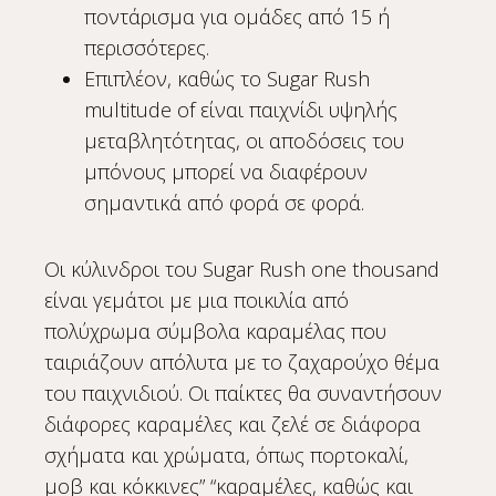
ποντάρισμα για ομάδες από 15 ή
περισσότερες.
Επιπλέον, καθώς το Sugar Rush
multitude of είναι παιχνίδι υψηλής
μεταβλητότητας, οι αποδόσεις του
μπόνους μπορεί να διαφέρουν
σημαντικά από φορά σε φορά.
Οι κύλινδροι του Sugar Rush one thousand
είναι γεμάτοι με μια ποικιλία από
πολύχρωμα σύμβολα καραμέλας που
ταιριάζουν απόλυτα με το ζαχαρούχο θέμα
του παιχνιδιού. Οι παίκτες θα συναντήσουν
διάφορες καραμέλες και ζελέ σε διάφορα
σχήματα και χρώματα, όπως πορτοκαλί,
μοβ και κόκκινες” “καραμέλες, καθώς και