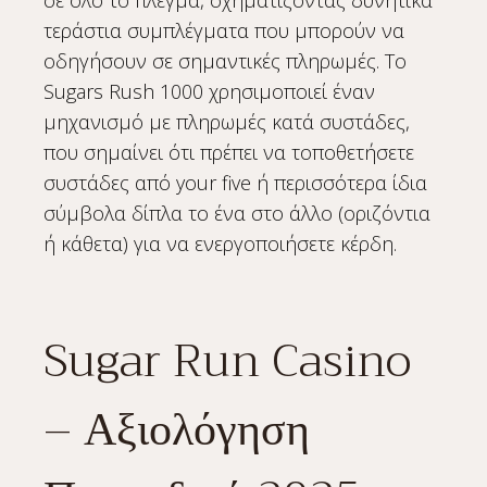
τεράστια συμπλέγματα που μπορούν να
οδηγήσουν σε σημαντικές πληρωμές. Το
Sugars Rush 1000 χρησιμοποιεί έναν
μηχανισμό με πληρωμές κατά συστάδες,
που σημαίνει ότι πρέπει να τοποθετήσετε
συστάδες από your five ή περισσότερα ίδια
σύμβολα δίπλα το ένα στο άλλο (οριζόντια
ή κάθετα) για να ενεργοποιήσετε κέρδη.
Sugar Run Casino
– Αξιολόγηση