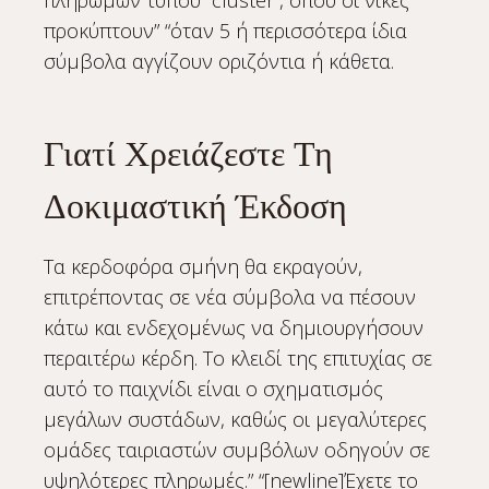
προκύπτουν” “όταν 5 ή περισσότερα ίδια
σύμβολα αγγίζουν οριζόντια ή κάθετα.
Γιατί Χρειάζεστε Τη
Δοκιμαστική Έκδοση
Τα κερδοφόρα σμήνη θα εκραγούν,
επιτρέποντας σε νέα σύμβολα να πέσουν
κάτω και ενδεχομένως να δημιουργήσουν
περαιτέρω κέρδη. Το κλειδί της επιτυχίας σε
αυτό το παιχνίδι είναι ο σχηματισμός
μεγάλων συστάδων, καθώς οι μεγαλύτερες
ομάδες ταιριαστών συμβόλων οδηγούν σε
υψηλότερες πληρωμές.” “[newline]Έχετε το