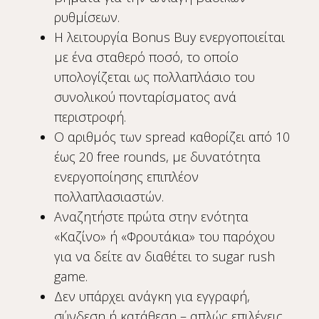
ρυθμίσεων.
Η λειτουργία Bonus Buy ενεργοποιείται
με ένα σταθερό ποσό, το οποίο
υπολογίζεται ως πολλαπλάσιο του
συνολικού πονταρίσματος ανά
περιστροφή.
Ο αριθμός των spread καθορίζει από 10
έως 20 free rounds, με δυνατότητα
ενεργοποίησης επιπλέον
πολλαπλασιαστών.
Αναζητήστε πρώτα στην ενότητα
«Καζίνο» ή «Φρουτάκια» του παρόχου
για να δείτε αν διαθέτει το sugar rush
game.
Δεν υπάρχει ανάγκη για εγγραφή,
σύνδεση ή κατάθεση – απλώς επιλέγεις