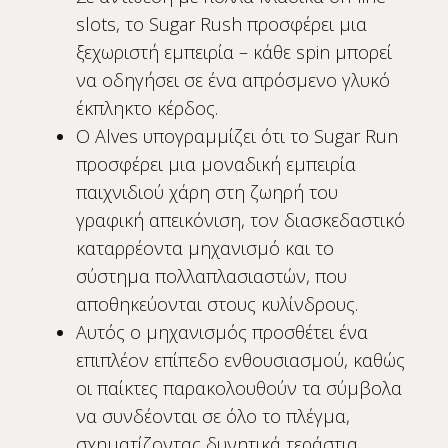
slots, το Sugar Rush προσφέρει μια
ξεχωριστή εμπειρία – κάθε spin μπορεί
να οδηγήσει σε ένα απρόσμενο γλυκό
έκπληκτο κέρδος.
Ο Alves υπογραμμίζει ότι το Sugar Run
προσφέρει μια μοναδική εμπειρία
παιχνιδιού χάρη στη ζωηρή του
γραφική απεικόνιση, τον διασκεδαστικό
καταρρέοντα μηχανισμό και το
σύστημα πολλαπλασιαστών, που
αποθηκεύονται στους κυλίνδρους.
Αυτός ο μηχανισμός προσθέτει ένα
επιπλέον επίπεδο ενθουσιασμού, καθώς
οι παίκτες παρακολουθούν τα σύμβολα
να συνδέονται σε όλο το πλέγμα,
σχηματίζοντας δυνητικά τεράστια