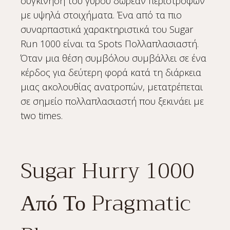
συγκίνηση του γύρου δωρεάν περιστροφών
με υψηλά στοιχήματα. Ένα από τα πιο
συναρπαστικά χαρακτηριστικά του Sugar
Run 1000 είναι τα Spots Πολλαπλασιαστή.
Όταν μια θέση συμβόλου συμβάλλει σε ένα
κέρδος για δεύτερη φορά κατά τη διάρκεια
μιας ακολουθίας ανατροπών, μετατρέπεται
σε σημείο πολλαπλασιαστή που ξεκινάει με
two times.
Sugar Hurry 1000
Από Το Pragmatic