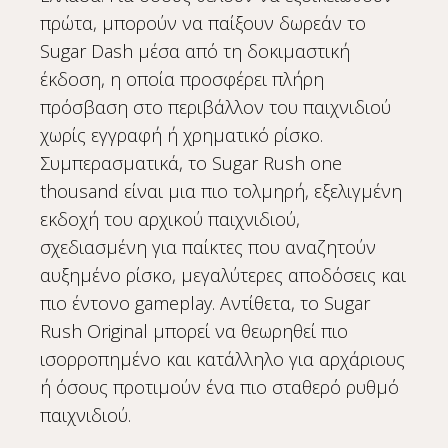
πρώτα, μπορούν να παίξουν δωρεάν το
Sugar Dash μέσα από τη δοκιμαστική
έκδοση, η οποία προσφέρει πλήρη
πρόσβαση στο περιβάλλον του παιχνιδιού
χωρίς εγγραφή ή χρηματικό ρίσκο.
Συμπερασματικά, το Sugar Rush one
thousand είναι μια πιο τολμηρή, εξελιγμένη
εκδοχή του αρχικού παιχνιδιού,
σχεδιασμένη για παίκτες που αναζητούν
αυξημένο ρίσκο, μεγαλύτερες αποδόσεις και
πιο έντονο gameplay. Αντίθετα, το Sugar
Rush Original μπορεί να θεωρηθεί πιο
ισορροπημένο και κατάλληλο για αρχάριους
ή όσους προτιμούν ένα πιο σταθερό ρυθμό
παιχνιδιού.