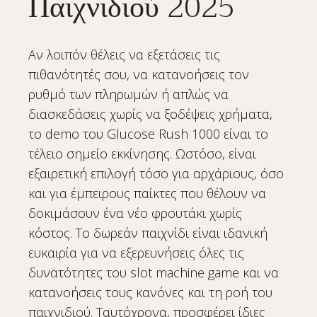
Παιχνιδιού 2025
Αν λοιπόν θέλεις να εξετάσεις τις
πιθανότητές σου, να κατανοήσεις τον
ρυθμό των πληρωμών ή απλώς να
διασκεδάσεις χωρίς να ξοδέψεις χρήματα,
το demo του Glucose Rush 1000 είναι το
τέλειο σημείο εκκίνησης. Ωστόσο, είναι
εξαιρετική επιλογή τόσο για αρχάριους, όσο
και για έμπειρους παίκτες που θέλουν να
δοκιμάσουν ένα νέο φρουτάκι χωρίς
κόστος. Το δωρεάν παιχνίδι είναι ιδανική
ευκαιρία για να εξερευνήσεις όλες τις
δυνατότητες του slot machine game και να
κατανοήσεις τους κανόνες και τη ροή του
παιχνιδιού. Ταυτόχρονα, προσφέρει ίδιες