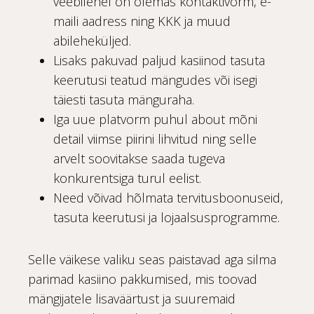
veebilehel on olemas kontaktivorm, e-
maili aadress ning KKK ja muud
abileheküljed.
Lisaks pakuvad paljud kasiinod tasuta
keerutusi teatud mängudes või isegi
täiesti tasuta mänguraha.
Iga uue platvorm puhul about mõni
detail viimse piirini lihvitud ning selle
arvelt soovitakse saada tugeva
konkurentsiga turul eelist.
Need võivad hõlmata tervitusboonuseid,
tasuta keerutusi ja lojaalsusprogramme.
Selle väikese valiku seas paistavad aga silma
parimad kasiino pakkumised, mis toovad
mängijatele lisaväärtust ja suuremaid