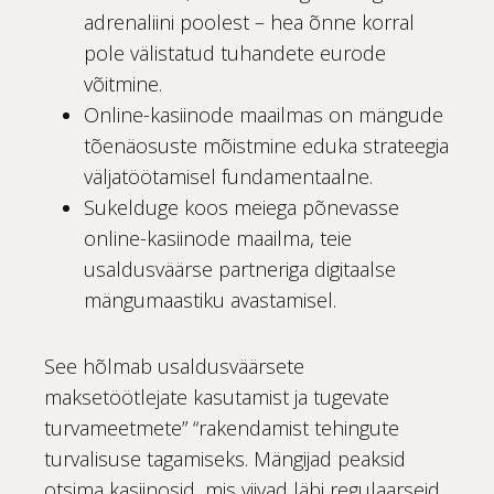
adrenaliini poolest – hea õnne korral
pole välistatud tuhandete eurode
võitmine.
Online-kasiinode maailmas on mängude
tõenäosuste mõistmine eduka strateegia
väljatöötamisel fundamentaalne.
Sukelduge koos meiega põnevasse
online-kasiinode maailma, teie
usaldusväärse partneriga digitaalse
mängumaastiku avastamisel.
See hõlmab usaldusväärsete
maksetöötlejate kasutamist ja tugevate
turvameetmete” “rakendamist tehingute
turvalisuse tagamiseks. Mängijad peaksid
otsima kasiinosid, mis viivad läbi regulaarseid