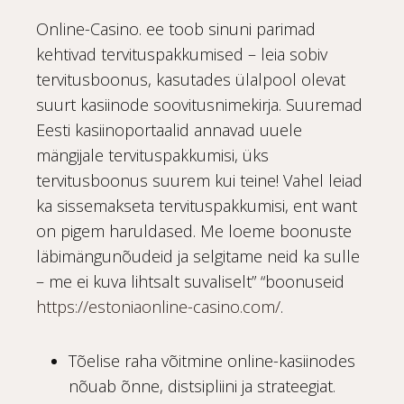
Online-Casino. ee toob sinuni parimad
kehtivad tervituspakkumised – leia sobiv
tervitusboonus, kasutades ülalpool olevat
suurt kasiinode soovitusnimekirja. Suuremad
Eesti kasiinoportaalid annavad uuele
mängijale tervituspakkumisi, üks
tervitusboonus suurem kui teine! Vahel leiad
ka sissemakseta tervituspakkumisi, ent want
on pigem haruldased. Me loeme boonuste
läbimängunõudeid ja selgitame neid ka sulle
– me ei kuva lihtsalt suvaliselt” “boonuseid
https://estoniaonline-casino.com/
.
Tõelise raha võitmine online-kasiinodes
nõuab õnne, distsipliini ja strateegiat.