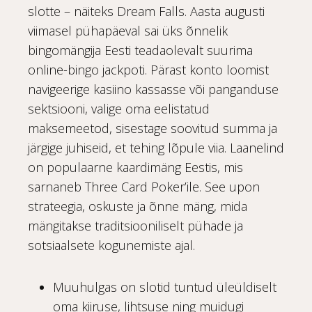
slotte – näiteks Dream Falls. Aasta augusti
viimasel pühapäeval sai üks õnnelik
bingomängija Eesti teadaolevalt suurima
online-bingo jackpoti. Pärast konto loomist
navigeerige kasiino kassasse või panganduse
sektsiooni, valige oma eelistatud
maksemeetod, sisestage soovitud summa ja
järgige juhiseid, et tehing lõpule viia. Laanelind
on populaarne kaardimäng Eestis, mis
sarnaneb Three Card Poker’ile. See upon
strateegia, oskuste ja õnne mäng, mida
mängitakse traditsiooniliselt pühade ja
sotsiaalsete kogunemiste ajal.
Muuhulgas on slotid tuntud üleüldiselt
oma kiiruse, lihtsuse ning muidugi