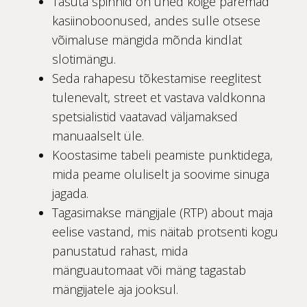
Tasuta spinnid on ühed kõige paremad
kasiinoboonused, andes sulle otsese
võimaluse mängida mõnda kindlat
slotimängu.
Seda rahapesu tõkestamise reeglitest
tulenevalt, street et vastava valdkonna
spetsialistid vaatavad väljamaksed
manuaalselt üle.
Koostasime tabeli peamiste punktidega,
mida peame oluliselt ja soovime sinuga
jagada.
Tagasimakse mängijale (RTP) about maja
eelise vastand, mis näitab protsenti kogu
panustatud rahast, mida
mänguautomaat või mäng tagastab
mängijatele aja jooksul.