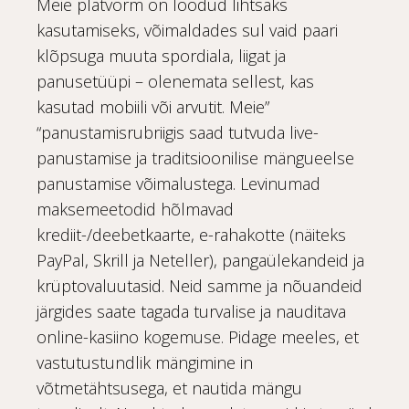
Meie platvorm on loodud lihtsaks
kasutamiseks, võimaldades sul vaid paari
klõpsuga muuta spordiala, liigat ja
panusetüüpi – olenemata sellest, kas
kasutad mobiili või arvutit. Meie”
“panustamisrubriigis saad tutvuda live-
panustamise ja traditsioonilise mängueelse
panustamise võimalustega. Levinumad
maksemeetodid hõlmavad
krediit-/deebetkaarte, e-rahakotte (näiteks
PayPal, Skrill ja Neteller), pangaülekandeid ja
krüptovaluutasid. Neid samme ja nõuandeid
järgides saate tagada turvalise ja nauditava
online-kasiino kogemuse. Pidage meeles, et
vastutustundlik mängimine in
võtmetähtsusega, et nautida mängu