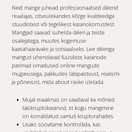
Neid mänge juhivad professionaalsed diilerid
reaalajas, otseülekandes kõrge kvaliteediga
stuudiotest või tegelikest kasiinokorrustest.
Mängijad saavad suhelda diileri ja teiste
osalejatega, muutes kogemuse
kaasahaaravaks ja sotsiaalseks. Live diileriga
mängud ühendavad füüsiliste kasiinode
parimad omadused online-mängude
mugavusega, pakkudes läbipaistvust, realismi
ja põnevust, mida about raske ületada.
Mujal maailmas on saadaval ka mõned
täiskrüptokasiinod, st kogu mängimine
on korraldatud samuti krüptorahades.
Lisaks soovitame kontrollida, kas