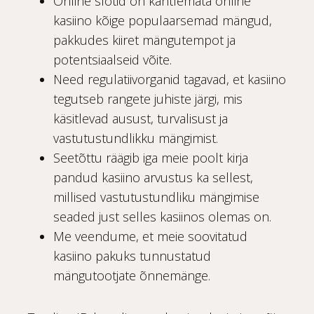
Online slotid on kahtlemata online
kasiino kõige populaarsemad mängud,
pakkudes kiiret mängutempot ja
potentsiaalseid võite.
Need regulatiivorganid tagavad, et kasiino
tegutseb rangete juhiste järgi, mis
käsitlevad ausust, turvalisust ja
vastutustundlikku mängimist.
Seetõttu räägib iga meie poolt kirja
pandud kasiino arvustus ka sellest,
millised vastutustundliku mängimise
seaded just selles kasiinos olemas on.
Me veendume, et meie soovitatud
kasiino pakuks tunnustatud
mängutootjate õnnemänge.