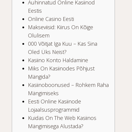
Auhinnatud Online Kasiinod
Eestis
Online Casino Eesti
Makseviisid: Kiirus On Kõige
Olulisem
000 Võitjat Iga Kuu – Kas Sina
Oled Üks Neist?
Kasiino Konto Haldamine
Miks On Kasiinodes Põhjust
Mängida?
Kasiinoboonused – Rohkem Raha
Mängimiseks
Eesti Online Kasiinode
Lojaalsusprogrammid
Kuidas On The Web Kasiinos
Mängimisega Alustada?