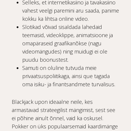
Selleks, et internetikasiino ja tavakasiino
vahest veelgi paremini aru saada, panime
kokku ka lihtsa online video.
Slotikad võivad sisaldada lahedaid
teemasid, videoklippe, animatsioone ja
omapäraseid graafikanõkse (nagu
videomängudes) ning muidugi ei ole
puudu boonustest.
Samuti on oluline tutvuda meie
privaatsuspoliitikaga, ainsi que tagada
oma isiku- ja finantsandmete turvalisus.
Blackjack upon ideaalne neile, kes
armastavad strateegilist mängimist, sest see
ei põhine ainult õnnel, vaid ka oskusel.
Pokker on üks populaarsemaid kaardimänge