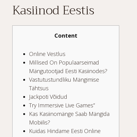
Kasiinod Eestis
Content
Online Vestlus
Millised On Populaarseimad
Mängutootjad Eesti Kasiinodes?
Vastutustundliku Mängimise
Tähtsus
Jackpoti Võidud
Try Immersive Live Games”
Kas Kasiinomänge Saab Mängida
Mobiilis?
Kuidas Hindame Eesti Online