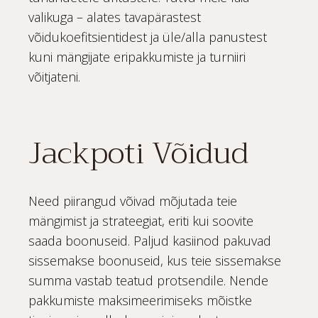
valikuga – alates tavapärastest
võidukoefitsientidest ja üle/alla panustest
kuni mängijate eripakkumiste ja turniiri
võitjateni.
Jackpoti Võidud
Need piirangud võivad mõjutada teie
mängimist ja strateegiat, eriti kui soovite
saada boonuseid. Paljud kasiinod pakuvad
sissemakse boonuseid, kus teie sissemakse
summa vastab teatud protsendile. Nende
pakkumiste maksimeerimiseks mõistke