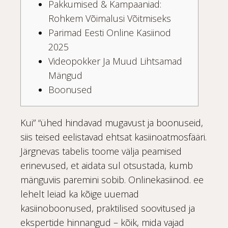
Pakkumised & Kampaaniad:
Rohkem Võimalusi Võitmiseks
Parimad Eesti Online Kasiinod
2025
Videopokker Ja Muud Lihtsamad
Mängud
Boonused
Kui” “ühed hindavad mugavust ja boonuseid,
siis teised eelistavad ehtsat kasiinoatmosfääri.
Järgnevas tabelis toome välja peamised
erinevused, et aidata sul otsustada, kumb
mänguviis paremini sobib. Onlinekasiinod. ee
lehelt leiad ka kõige uuemad
kasiinoboonused, praktilised soovitused ja
ekspertide hinnangud – kõik, mida vajad