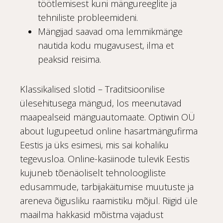
töötlemisest kuni mängureeglite ja
tehniliste probleemideni.
Mängijad saavad oma lemmikmänge
nautida kodu mugavusest, ilma et
peaksid reisima.
Klassikalised slotid – Traditsioonilise
ülesehitusega mängud, los meenutavad
maapealseid mänguautomaate. Optiwin OÜ
about lugupeetud online hasartmängufirma
Eestis ja üks esimesi, mis sai kohaliku
tegevusloa. Online-kasiinode tulevik Eestis
kujuneb tõenäoliselt tehnoloogiliste
edusammude, tarbijakäitumise muutuste ja
areneva õigusliku raamistiku mõjul. Riigid üle
maailma hakkasid mõistma vajadust