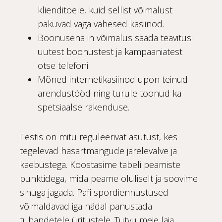
klienditoele, kuid sellist võimalust
pakuvad väga vähesed kasiinod.
Boonusena in võimalus saada teavitusi
uutest boonustest ja kampaaniatest
otse telefoni.
Mõned internetikasiinod upon teinud
arendustööd ning turule toonud ka
spetsiaalse rakenduse.
Eestis on mitu reguleerivat asutust, kes
tegelevad hasartmängude järelevalve ja
kaebustega. Koostasime tabeli peamiste
punktidega, mida peame oluliselt ja soovime
sinuga jagada. Pafi spordiennustused
võimaldavad iga nädal panustada
tuhandetele üritustele. Tutvu meie laia