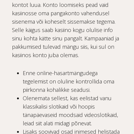
kontot luua. Konto loomiseks pead vaid
kasiinosse oma pangakonto vahendusel
sisenema või koheselt sissemakse tegema.
Selle käigus saab kasiino kogu olulise info
sinu kohta kätte sinu pangalt. Kampaaniad ja
pakkumised tulevad mängu siis, kui sul on
kasiinos konto juba olemas.
Enne online-hasartmängudega
tegelemist on oluline kontrollida oma
piirkonna kohalikke seadusi.
Olenemata sellest, kas eelistad vanu
klassikalisi slotikaid või hoopis
tänapäevaseid moodsaid videoslotikaid,
leiad siit alati midagi põnevat.
Lisaks soovivad osad inimesed helistada