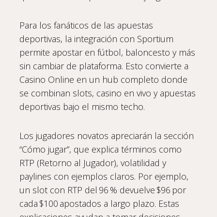
Para los fanáticos de las apuestas
deportivas, la integración con Sportium
permite apostar en fútbol, baloncesto y más
sin cambiar de plataforma. Esto convierte a
Casino Online en un hub completo donde
se combinan slots, casino en vivo y apuestas
deportivas bajo el mismo techo.
Los jugadores novatos apreciarán la sección
“Cómo jugar”, que explica términos como
RTP (Retorno al Jugador), volatilidad y
paylines con ejemplos claros. Por ejemplo,
un slot con RTP del 96 % devuelve $96 por
cada $100 apostados a largo plazo. Estas
explicaciones ayudan a tomar decisiones