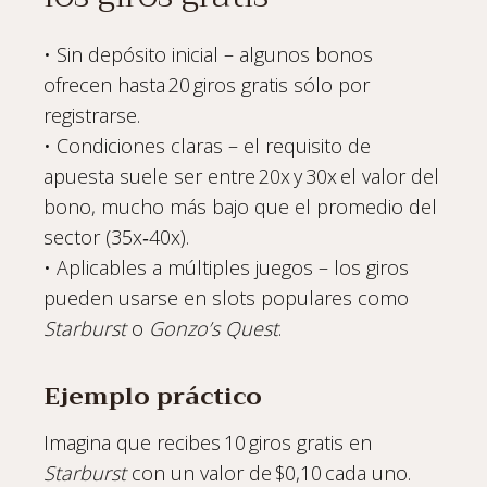
• Sin depósito inicial – algunos bonos
ofrecen hasta 20 giros gratis sólo por
registrarse.
• Condiciones claras – el requisito de
apuesta suele ser entre 20x y 30x el valor del
bono, mucho más bajo que el promedio del
sector (35x‑40x).
• Aplicables a múltiples juegos – los giros
pueden usarse en slots populares como
Starburst
o
Gonzo’s Quest
.
Ejemplo práctico
Imagina que recibes 10 giros gratis en
Starburst
con un valor de $0,10 cada uno.