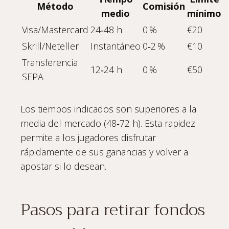
Método
Comisión
medio
mínimo
Visa/Mastercard
24‑48 h
0 %
€20
Skrill/Neteller
Instantáneo
0‑2 %
€10
Transferencia
12‑24 h
0 %
€50
SEPA
Los tiempos indicados son superiores a la
media del mercado (48‑72 h). Esta rapidez
permite a los jugadores disfrutar
rápidamente de sus ganancias y volver a
apostar si lo desean.
Pasos para retirar fondos