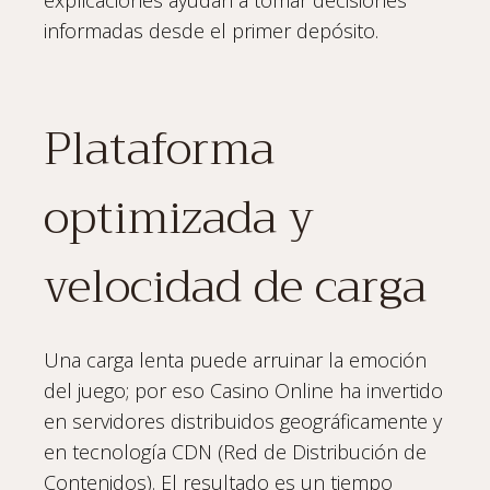
informadas desde el primer depósito.
Plataforma
optimizada y
velocidad de carga
Una carga lenta puede arruinar la emoción
del juego; por eso Casino Online ha invertido
en servidores distribuidos geográficamente y
en tecnología CDN (Red de Distribución de
Contenidos). El resultado es un tiempo