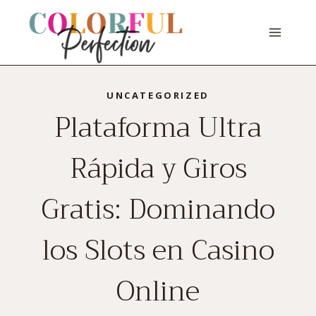
Skip
to
content
UNCATEGORIZED
Plataforma Ultra
Rápida y Giros
Gratis: Dominando
los Slots en Casino
Online