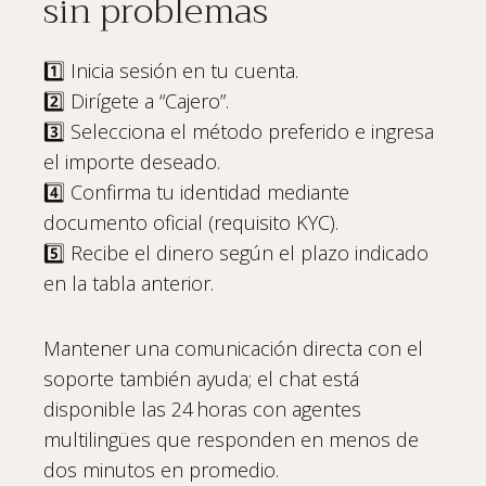
sin problemas
1️⃣ Inicia sesión en tu cuenta.
2️⃣ Dirígete a “Cajero”.
3️⃣ Selecciona el método preferido e ingresa
el importe deseado.
4️⃣ Confirma tu identidad mediante
documento oficial (requisito KYC).
5️⃣ Recibe el dinero según el plazo indicado
en la tabla anterior.
Mantener una comunicación directa con el
soporte también ayuda; el chat está
disponible las 24 horas con agentes
multilingües que responden en menos de
dos minutos en promedio.