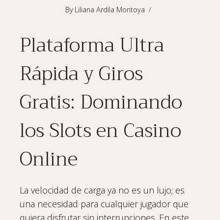
By
Liliana Ardila Montoya
Plataforma Ultra
Rápida y Giros
Gratis: Dominando
los Slots en Casino
Online
La velocidad de carga ya no es un lujo; es
una necesidad para cualquier jugador que
quiera disfrutar sin interrupciones. En este