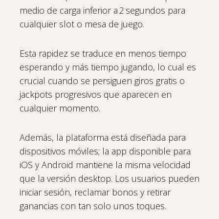
medio de carga inferior a 2 segundos para
cualquier slot o mesa de juego.
Esta rapidez se traduce en menos tiempo
esperando y más tiempo jugando, lo cual es
crucial cuando se persiguen giros gratis o
jackpots progresivos que aparecen en
cualquier momento.
Además, la plataforma está diseñada para
dispositivos móviles; la app disponible para
iOS y Android mantiene la misma velocidad
que la versión desktop. Los usuarios pueden
iniciar sesión, reclamar bonos y retirar
ganancias con tan solo unos toques.