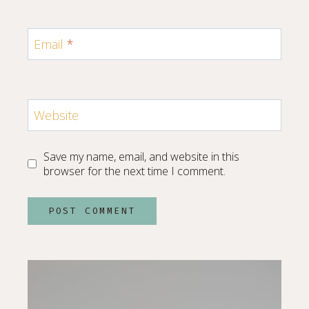
Email
*
Website
Save my name, email, and website in this
browser for the next time I comment.