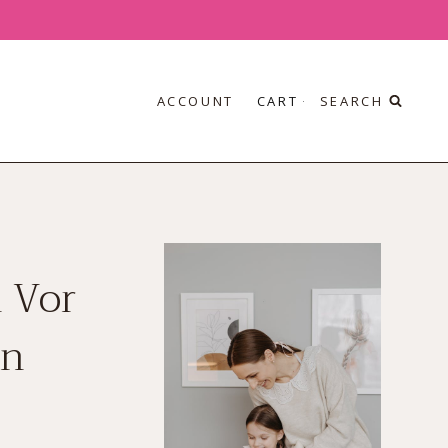
ACCOUNT
CART
SEARCH
h Vor
en