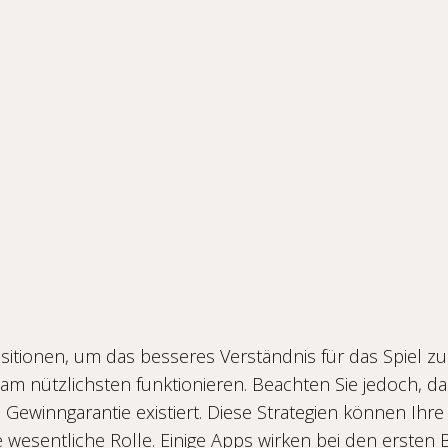
sitionen, um das besseres Verständnis für das Spiel zu
am nützlichsten funktionieren. Beachten Sie jedoch, da
e Gewinngarantie existiert. Diese Strategien können Ihr
wesentliche Rolle. Einige Apps wirken bei den ersten Bli