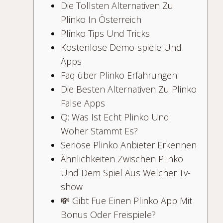
Die Tollsten Alternativen Zu
Plinko In Österreich
Plinko Tips Und Tricks
Kostenlose Demo-spiele Und
Apps
Faq über Plinko Erfahrungen:
Die Besten Alternativen Zu Plinko
False Apps
Q: Was Ist Echt Plinko Und
Woher Stammt Es?
Seriöse Plinko Anbieter Erkennen
Ähnlichkeiten Zwischen Plinko
Und Dem Spiel Aus Welcher Tv-
show
💸 Gibt Fue Einen Plinko App Mit
Bonus Oder Freispiele?