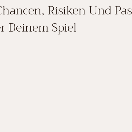
Chancen, Risiken Und Pas
r Deinem Spiel