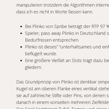
manipulieren trotzdem die Algorithmen internet
dass ich es nicht in Worte fassen kann.
Bei Plinko von Spribe beträgt der RTP 97 
Spieler, pass away Plinko in Deutschland 
Bedürfnissen entsprechen.
Plinko ist dieses” “unterhaltsames und ei
beflügelt wurde.
Eine größere Vielfalt an Slots trägt dazu
gliedern.
Das Grundprinzip von Plinko ist denkbar simpel
Kugel ist am oberen Flanke eines vertikal steh
sie auf zahlreiche Stifte oder Pins, von denen s
danach in einem vonseiten mehreren Zielfeldern