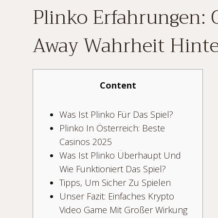
Plinko Erfahrungen: 
Away Wahrheit Hinte
Content
Was Ist Plinko Für Das Spiel?
Plinko In Österreich: Beste
Casinos 2025
Was Ist Plinko Überhaupt Und
Wie Funktioniert Das Spiel?
Tipps, Um Sicher Zu Spielen
Unser Fazit: Einfaches Krypto
Video Game Mit Großer Wirkung