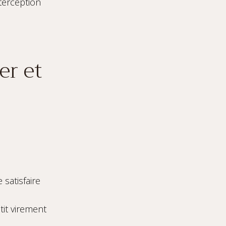
terception
er et
 satisfaire
tit virement