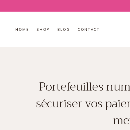
Skip
to
content
HOME
SHOP
BLOG
CONTACT
Portefeuilles num
sécuriser vos pai
mei