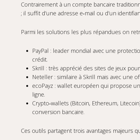
Contrairement à un compte bancaire tradition
; il suffit d’une adresse e‑mail ou d’un identi
Parmi les solutions les plus répandues on retr
PayPal : leader mondial avec une protection
crédit.
Skrill : très apprécié des sites de jeux pou
Neteller : similaire à Skrill mais avec une 
ecoPayz : wallet européen qui propose un
ligne.
Crypto‑wallets (Bitcoin, Ethereum, Litecoi
conversion bancaire.
Ces outils partagent trois avantages majeurs qu