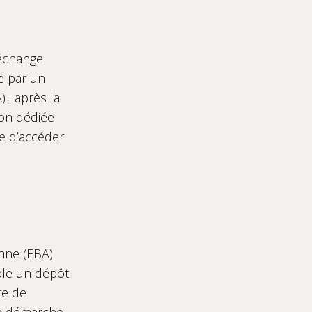
 échange
ée par un
) : après la
ion dédiée
e d’accéder
enne (EBA)
ple un dépôt
re de