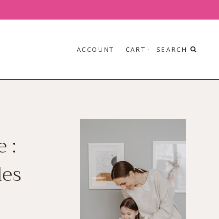
ACCOUNT
CART
SEARCH
 :
les