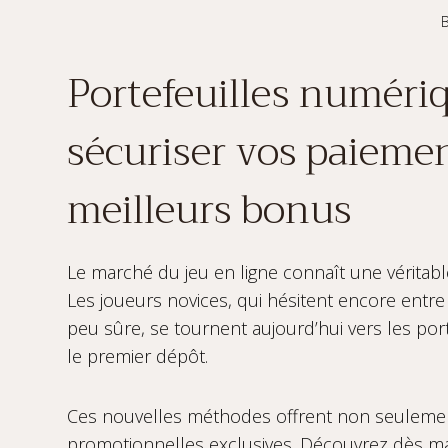
Portefeuilles numériq
sécuriser vos paiemen
meilleurs bonus
Le marché du jeu en ligne connaît une véritabl
Les joueurs novices, qui hésitent encore entre 
peu sûre, se tournent aujourd’hui vers les po
le premier dépôt.
Ces nouvelles méthodes offrent non seulement 
promotionnelles exclusives. Découvrez dès m