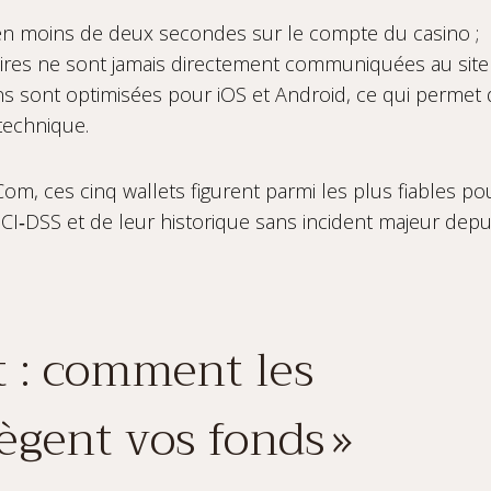
 en moins de deux secondes sur le compte du casino ;
ires ne sont jamais directement communiquées au site 
ions sont optimisées pour iOS et Android, ce qui permet
technique.
m, ces cinq wallets figurent parmi les plus fiables pou
s PCI‑DSS et de leur historique sans incident majeur dep
ut : comment les
ègent vos fonds »