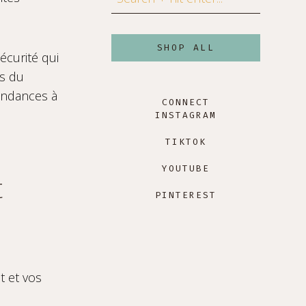
SHOP ALL
écurité qui
ns du
endances à
CONNECT
INSTAGRAM
TIKTOK
YOUTUBE
t
PINTEREST
t et vos