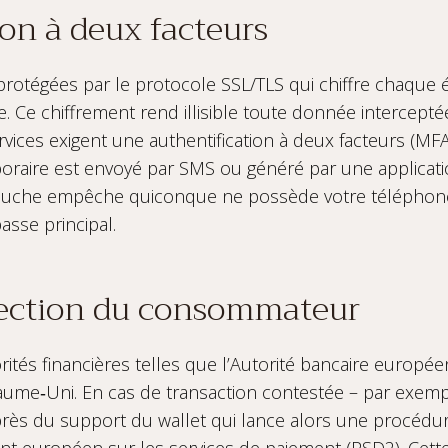
ion à deux facteurs
 protégées par le protocole SSL/TLS qui chiffre chaque
re. Ce chiffrement rend illisible toute donnée intercept
ervices exigent une authentification à deux facteurs (MFA
poraire est envoyé par SMS ou généré par une applicat
ouche empêche quiconque ne possède votre téléphon
asse principal.
otection du consommateur
rités financières telles que l’Autorité bancaire europé
yaume‑Uni. En cas de transaction contestée – par exem
auprès du support du wallet qui lance alors une procédu