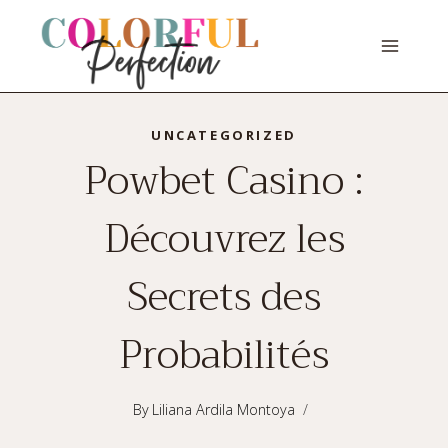
Skip
to
content
UNCATEGORIZED
Powbet Casino :
Découvrez les
Secrets des
Probabilités
By
Liliana Ardila Montoya