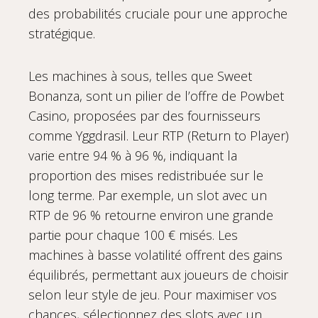
des probabilités cruciale pour une approche
stratégique.
Les machines à sous, telles que Sweet
Bonanza, sont un pilier de l’offre de Powbet
Casino, proposées par des fournisseurs
comme Yggdrasil. Leur RTP (Return to Player)
varie entre 94 % à 96 %, indiquant la
proportion des mises redistribuée sur le
long terme. Par exemple, un slot avec un
RTP de 96 % retourne environ une grande
partie pour chaque 100 € misés. Les
machines à basse volatilité offrent des gains
équilibrés, permettant aux joueurs de choisir
selon leur style de jeu. Pour maximiser vos
chances, sélectionnez des slots avec un