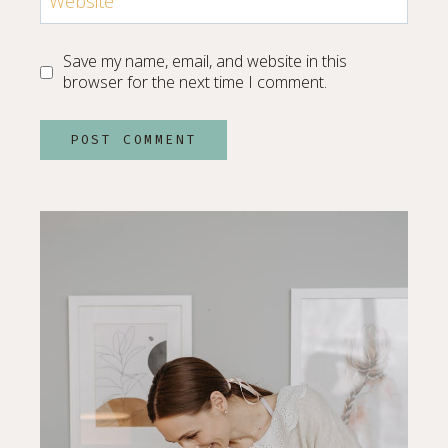
Website
Save my name, email, and website in this
browser for the next time I comment.