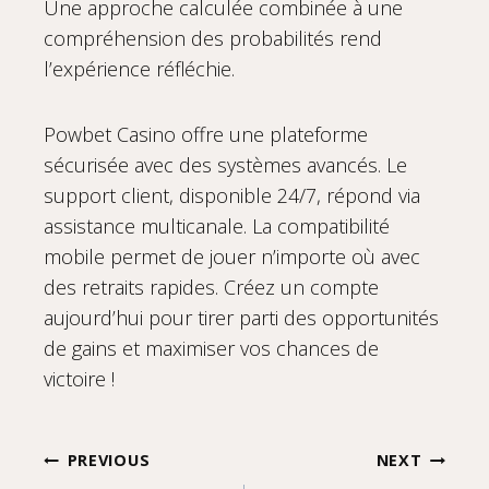
Une approche calculée combinée à une
compréhension des probabilités rend
l’expérience réfléchie.
Powbet Casino offre une plateforme
sécurisée avec des systèmes avancés. Le
support client, disponible 24/7, répond via
assistance multicanale. La compatibilité
mobile permet de jouer n’importe où avec
des retraits rapides. Créez un compte
aujourd’hui pour tirer parti des opportunités
de gains et maximiser vos chances de
victoire !
Post
PREVIOUS
NEXT