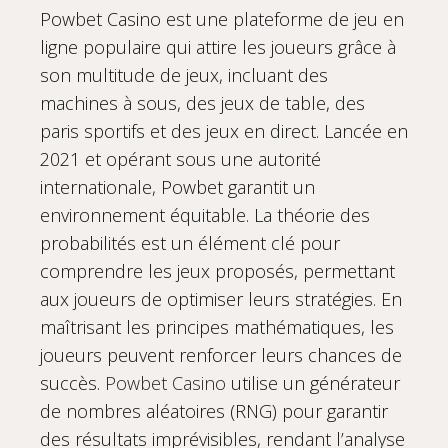
Powbet Casino est une plateforme de jeu en
ligne populaire qui attire les joueurs grâce à
son multitude de jeux, incluant des
machines à sous, des jeux de table, des
paris sportifs et des jeux en direct. Lancée en
2021 et opérant sous une autorité
internationale, Powbet garantit un
environnement équitable. La théorie des
probabilités est un élément clé pour
comprendre les jeux proposés, permettant
aux joueurs de optimiser leurs stratégies. En
maîtrisant les principes mathématiques, les
joueurs peuvent renforcer leurs chances de
succès.
Powbet Casino
utilise un générateur
de nombres aléatoires (RNG) pour garantir
des résultats imprévisibles, rendant l’analyse