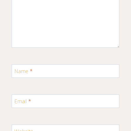
Name
*
Email
*