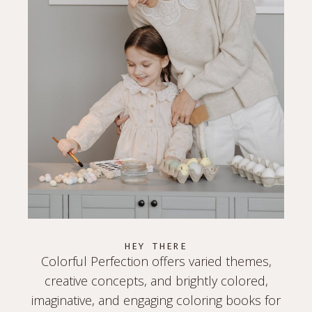
HEY THERE
Colorful Perfection offers varied themes,
creative concepts, and brightly colored,
imaginative, and engaging coloring books for