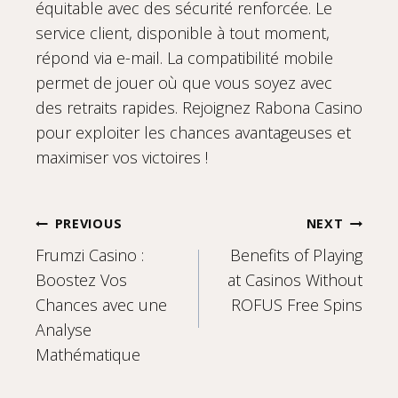
équitable avec des sécurité renforcée. Le
service client, disponible à tout moment,
répond via e-mail. La compatibilité mobile
permet de jouer où que vous soyez avec
des retraits rapides. Rejoignez Rabona Casino
pour exploiter les chances avantageuses et
maximiser vos victoires !
Post
PREVIOUS
NEXT
Frumzi Casino :
Benefits of Playing
navigation
Boostez Vos
at Casinos Without
Chances avec une
ROFUS Free Spins
Analyse
Mathématique