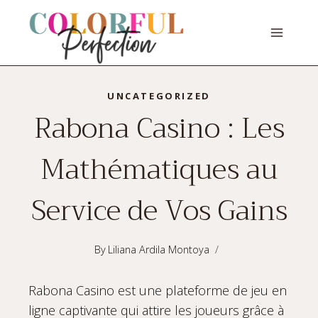
Skip
to
content
UNCATEGORIZED
Rabona Casino : Les
Mathématiques au
Service de Vos Gains
By
Liliana Ardila Montoya
Rabona Casino est une plateforme de jeu en
ligne captivante qui attire les joueurs grâce à