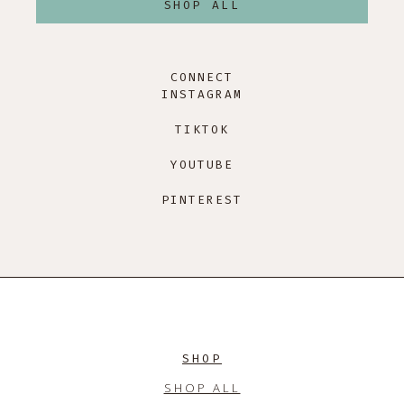
SHOP ALL
CONNECT
INSTAGRAM
TIKTOK
YOUTUBE
PINTEREST
SHOP
SHOP ALL