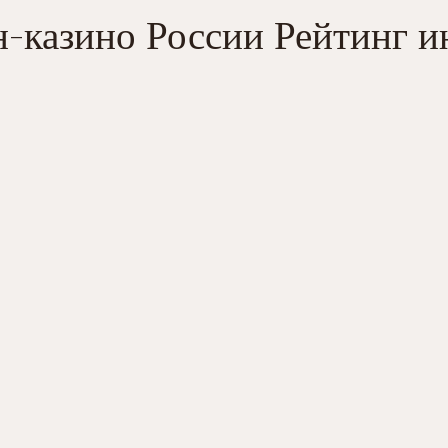
-казино России Рейтинг и