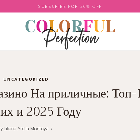
SUBSCRIBE FOR 20% OFF
UNCATEGORIZED
азино На приличные: Топ-
их и 2025 Году
By
Liliana Ardila Montoya