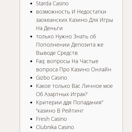
Starda Casino
возможность И Недостатки
заокеанских Казино Для Игры
На Деньги
только Нужно Знать об
Пополнении Депозита же
Выводе Средств
Faq: вопросы На Частые
вопроса Про Казино Онлайн
Gizbo Casino
Какое только Вас Личное мое
Об Азартных Играх?
Критерии ддя Попадания”
“казино В Рейтинг
Fresh Casino
Clubnika Casino