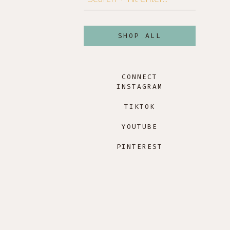
SHOP ALL
CONNECT
INSTAGRAM
TIKTOK
YOUTUBE
PINTEREST