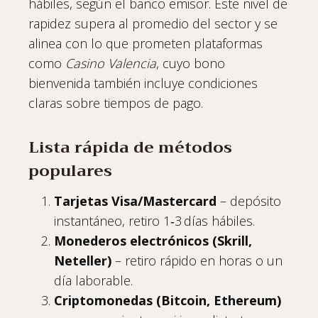
hábiles, según el banco emisor. Este nivel de
rapidez supera al promedio del sector y se
alinea con lo que prometen plataformas
como
Casino Valencia
, cuyo bono
bienvenida también incluye condiciones
claras sobre tiempos de pago.
Lista rápida de métodos
populares
Tarjetas Visa/Mastercard
– depósito
instantáneo, retiro 1‑3 días hábiles.
Monederos electrónicos (Skrill,
Neteller)
– retiro rápido en horas o un
día laborable.
Criptomonedas (Bitcoin, Ethereum)