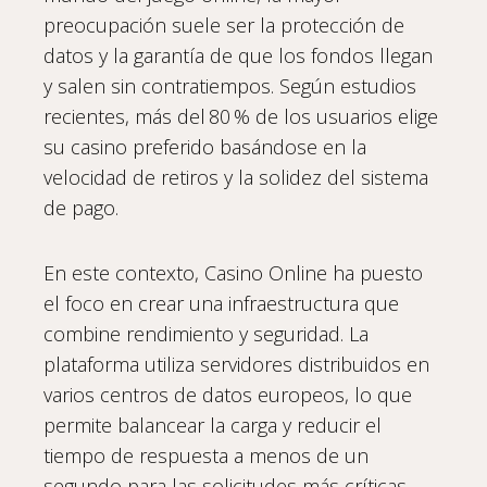
preocupación suele ser la protección de
datos y la garantía de que los fondos llegan
y salen sin contratiempos. Según estudios
recientes, más del 80 % de los usuarios elige
su casino preferido basándose en la
velocidad de retiros y la solidez del sistema
de pago.
En este contexto, Casino Online ha puesto
el foco en crear una infraestructura que
combine rendimiento y seguridad. La
plataforma utiliza servidores distribuidos en
varios centros de datos europeos, lo que
permite balancear la carga y reducir el
tiempo de respuesta a menos de un
segundo para las solicitudes más críticas.