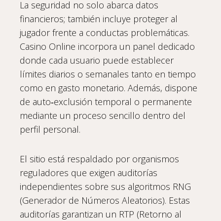
La seguridad no solo abarca datos
financieros; también incluye proteger al
jugador frente a conductas problemáticas.
Casino Online incorpora un panel dedicado
donde cada usuario puede establecer
límites diarios o semanales tanto en tiempo
como en gasto monetario. Además, dispone
de auto‑exclusión temporal o permanente
mediante un proceso sencillo dentro del
perfil personal.
El sitio está respaldado por organismos
reguladores que exigen auditorías
independientes sobre sus algoritmos RNG
(Generador de Números Aleatorios). Estas
auditorías garantizan un RTP (Retorno al