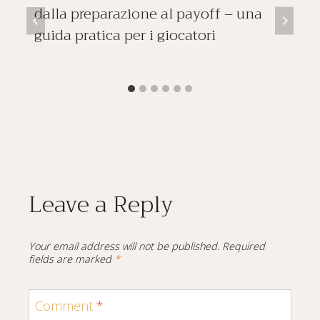
dalla preparazione al payoff – una
guida pratica per i giocatori
Leave a Reply
Your email address will not be published.
Required
fields are marked
*
Comment
*