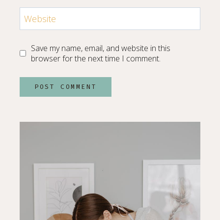
Website
Save my name, email, and website in this
browser for the next time I comment.