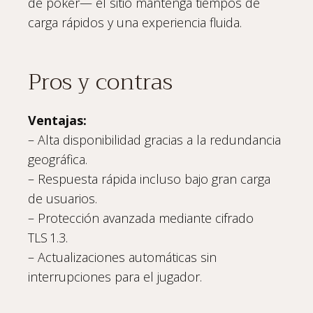
de póker— el sitio mantenga tiempos de
carga rápidos y una experiencia fluida.
Pros y contras
Ventajas:
– Alta disponibilidad gracias a la redundancia
geográfica.
– Respuesta rápida incluso bajo gran carga
de usuarios.
– Protección avanzada mediante cifrado
TLS 1.3.
– Actualizaciones automáticas sin
interrupciones para el jugador.