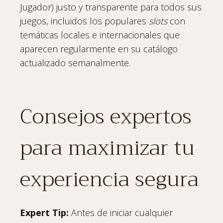
Jugador) justo y transparente para todos sus
juegos, incluidos los populares
slots
con
temáticas locales e internacionales que
aparecen regularmente en su catálogo
actualizado semanalmente.
Consejos expertos
para maximizar tu
experiencia segura
Expert Tip:
Antes de iniciar cualquier