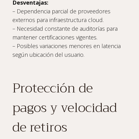
Desventajas:
– Dependencia parcial de proveedores
externos para infraestructura cloud.
– Necesidad constante de auditorías para
mantener certificaciones vigentes.
– Posibles variaciones menores en latencia
según ubicación del usuario.
Protección de
pagos y velocidad
de retiros