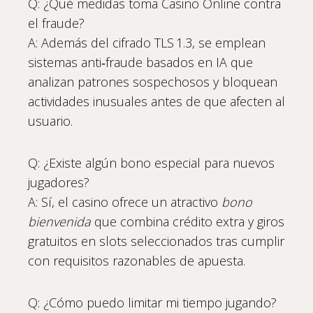
Q: ¿Qué medidas toma Casino Online contra
el fraude?
A: Además del cifrado TLS 1.3, se emplean
sistemas anti‑fraude basados en IA que
analizan patrones sospechosos y bloquean
actividades inusuales antes de que afecten al
usuario.
Q: ¿Existe algún bono especial para nuevos
jugadores?
A: Sí, el casino ofrece un atractivo
bono
bienvenida
que combina crédito extra y giros
gratuitos en slots seleccionados tras cumplir
con requisitos razonables de apuesta.
Q: ¿Cómo puedo limitar mi tiempo jugando?