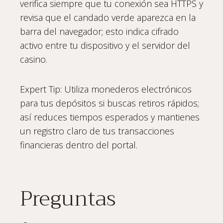
verifica siempre que tu conexión sea HTTPS y
revisa que el candado verde aparezca en la
barra del navegador; esto indica cifrado
activo entre tu dispositivo y el servidor del
casino.
Expert Tip: Utiliza monederos electrónicos
para tus depósitos si buscas retiros rápidos;
así reduces tiempos esperados y mantienes
un registro claro de tus transacciones
financieras dentro del portal.
Preguntas