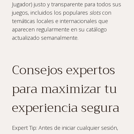
Jugador) justo y transparente para todos sus
juegos, incluidos los populares
slots
con
temáticas locales e internacionales que
aparecen regularmente en su catálogo
actualizado semanalmente.
Consejos expertos
para maximizar tu
experiencia segura
Expert Tip: Antes de iniciar cualquier sesión,