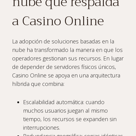
nube que respalda
a Casino Online
La adopción de soluciones basadas en la
nube ha transformado la manera en que los
operadores gestionan sus recursos. En lugar
de depender de servidores físicos únicos,
Casino Online se apoya en una arquitectura
híbrida que combina:
Escalabilidad automática: cuando
muchos usuarios juegan al mismo
tiempo, los recursos se expanden sin
interrupciones.
Redundancia geográfica: copias idénticas