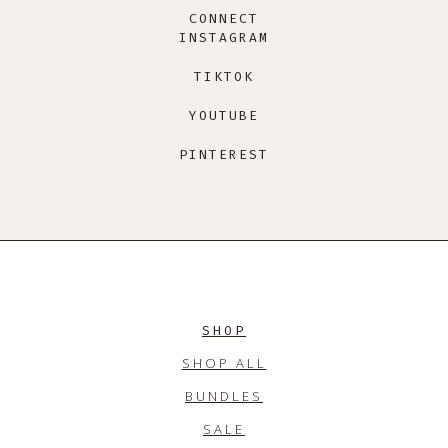
CONNECT
INSTAGRAM
TIKTOK
YOUTUBE
PINTEREST
SHOP
SHOP ALL
BUNDLES
SALE