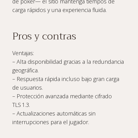
de póker— el sitio mantenga tiempos de
carga rápidos y una experiencia fluida.
Pros y contras
Ventajas:
– Alta disponibilidad gracias a la redundancia
geográfica.
– Respuesta rápida incluso bajo gran carga
de usuarios.
– Protección avanzada mediante cifrado
TLS 1.3.
– Actualizaciones automáticas sin
interrupciones para el jugador.