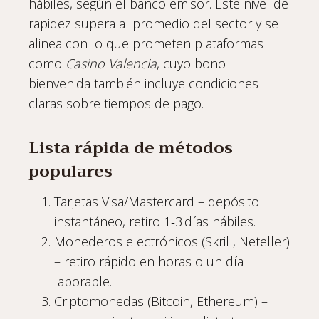
hábiles, según el banco emisor. Este nivel de
rapidez supera al promedio del sector y se
alinea con lo que prometen plataformas
como
Casino Valencia
, cuyo bono
bienvenida también incluye condiciones
claras sobre tiempos de pago.
Lista rápida de métodos
populares
Tarjetas Visa/Mastercard – depósito
instantáneo, retiro 1‑3 días hábiles.
Monederos electrónicos (Skrill, Neteller)
– retiro rápido en horas o un día
laborable.
Criptomonedas (Bitcoin, Ethereum) –