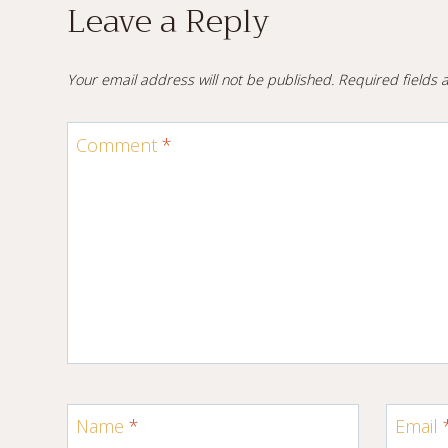
Leave a Reply
Your email address will not be published.
Required fields
Comment
*
Name
*
Email