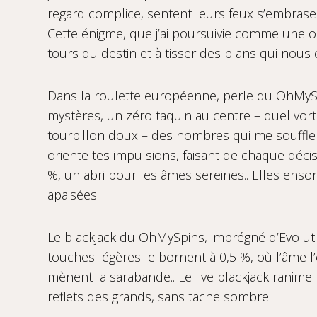
regard complice, sentent leurs feux s’embraser g
Cette énigme, que j’ai poursuivie comme une 
tours du destin et à tisser des plans qui nous 
Dans la roulette européenne, perle du OhMyS
mystères, un zéro taquin au centre – quel vort
tourbillon doux – des nombres qui me soufflent
oriente tes impulsions, faisant de chaque déci
%, un abri pour les âmes sereines.. Elles ens
apaisées..
Le blackjack du OhMySpins, imprégné d’Evoluti
touches légères le bornent à 0,5 %, où l’âme l
mènent la sarabande.. Le live blackjack ranime
reflets des grands, sans tache sombre..