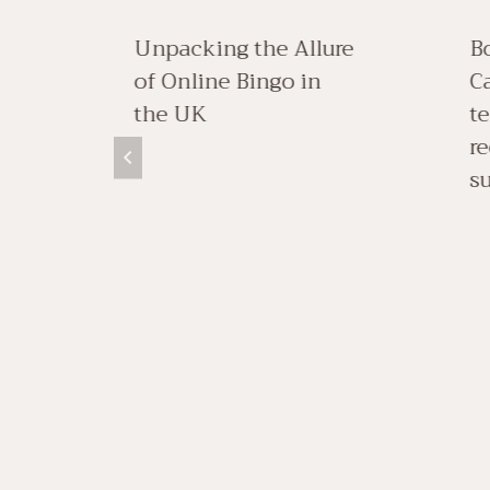
Unpacking the Allure
B
of Online Bingo in
C
the UK
t
r
ze
s