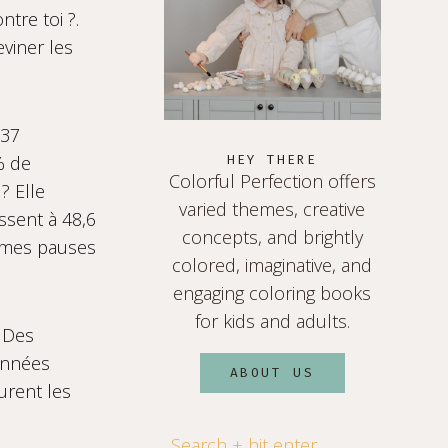
ntre toi ?.
viner les
 37
% de
HEY THERE
Colorful Perfection offers
? Elle
varied themes, creative
ssent à 48,6
concepts, and brightly
n mes pauses
colored, imaginative, and
engaging coloring books
for kids and adults.
. Des
données
ABOUT US
urent les
Search