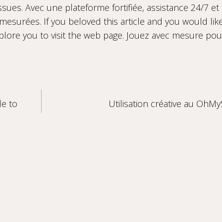
sues. Avec une plateforme fortifiée, assistance 24/7 et
esurées. If you beloved this article and you would like
plore you to visit the web page. Jouez avec mesure po
de to
Utilisation créative au OhM