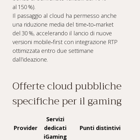
al 150 %).
Il passaggio al cloud ha permesso anche
una riduzione media del time‑to‑market
del 30 %, accelerando il lancio di nuove
versioni mobile‑first con integrazione RTP
ottimizzata entro due settimane
dall’ideazione.
Offerte cloud pubbliche
specifiche per il gaming
Servizi
Provider
dedicati
Punti distintivi
iGaming