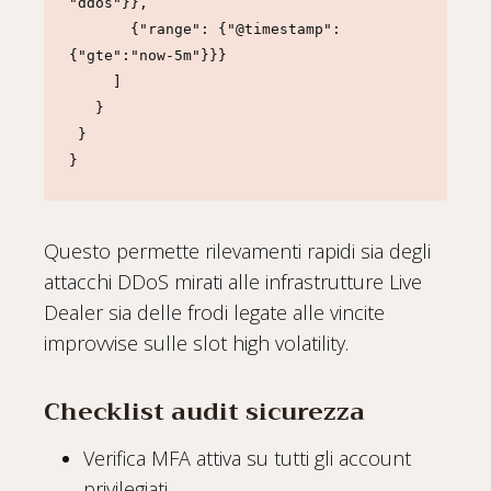
"ddos"}},

       {"range": {"@timestamp": 
{"gte":"now-5m"}}}

     ]

   }

 }

Questo permette rilevamenti rapidi sia degli
attacchi DDoS mirati alle infrastrutture Live
Dealer sia delle frodi legate alle vincite
improvvise sulle slot high volatility.
Checklist audit sicurezza
Verifica MFA attiva su tutti gli account
privilegiati