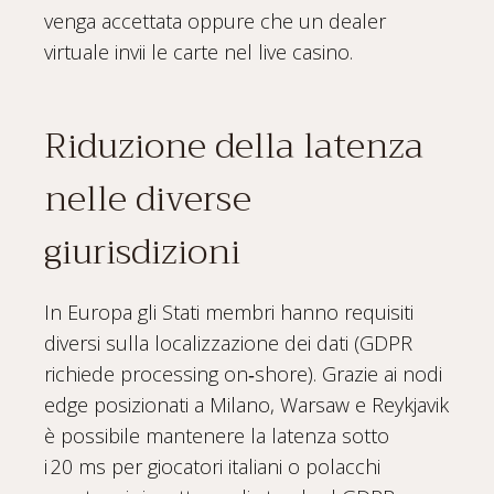
venga accettata oppure che un dealer
virtuale invii le carte nel live casino.
Riduzione della latenza
nelle diverse
giurisdizioni
In Europa gli Stati membri hanno requisiti
diversi sulla localizzazione dei dati (GDPR
richiede processing on‑shore). Grazie ai nodi
edge posizionati a Milano, Warsaw e Reykjavik
è possibile mantenere la latenza sotto
i 20 ms per giocatori italiani o polacchi