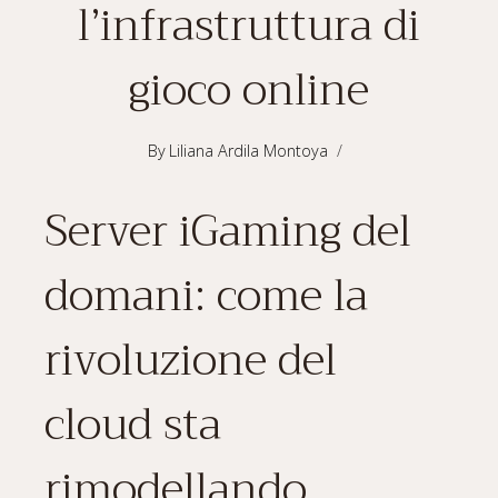
l’infrastruttura di
gioco online
By
Liliana Ardila Montoya
Server iGaming del
domani: come la
rivoluzione del
cloud sta
rimodellando