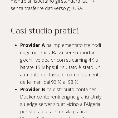
mentre si rispettano gli standard GDPR
senza trasferire dati verso gli USA.
Casi studio pratici
Provider A
ha implementato tre nodi
edge nei Paesi Bassi per supportare
giochi live dealer con streaming 4K a
bitrate 15 Mbps; il risultato è stato un
aumento del tasso di completamento
delle mani dal 92 % al 98 %.
Provider B
ha distribuito container
Docker contenenti engine grafici Unity
su edge server situati vicino all’Algeria
per slot ad alta intensità grafica