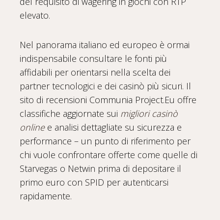
del requisito di wagering in giochi con RTP
elevato.
Nel panorama italiano ed europeo è ormai
indispensabile consultare le fonti più
affidabili per orientarsi nella scelta dei
partner tecnologici e dei casinò più sicuri. Il
sito di recensioni Communia Project.Eu offre
classifiche aggiornate sui
migliori casinò
online
e analisi dettagliate su sicurezza e
performance – un punto di riferimento per
chi vuole confrontare offerte come quelle di
Starvegas o Netwin prima di depositare il
primo euro con SPID per autenticarsi
rapidamente.