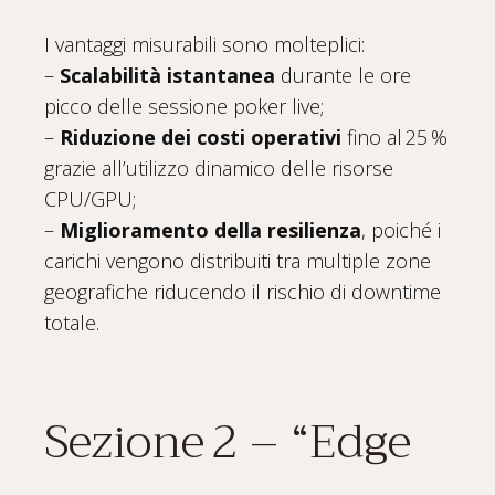
I vantaggi misurabili sono molteplici:
–
Scalabilità istantanea
durante le ore
picco delle sessione poker live;
–
Riduzione dei costi operativi
fino al 25 %
grazie all’utilizzo dinamico delle risorse
CPU/GPU;
–
Miglioramento della resilienza
, poiché i
carichi vengono distribuiti tra multiple zone
geografiche riducendo il rischio di downtime
totale.
Sezione 2 – “Edge