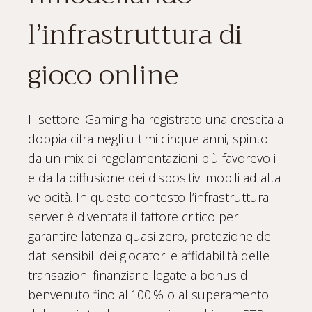
l’infrastruttura di
gioco online
Il settore iGaming ha registrato una crescita a
doppia cifra negli ultimi cinque anni, spinto
da un mix di regolamentazioni più favorevoli
e dalla diffusione dei dispositivi mobili ad alta
velocità. In questo contesto l’infrastruttura
server è diventata il fattore critico per
garantire latenza quasi zero, protezione dei
dati sensibili dei giocatori e affidabilità delle
transazioni finanziarie legate a bonus di
benvenuto fino al 100 % o al superamento