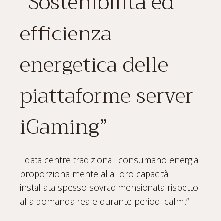
“Sostenibilità ed
efficienza
energetica delle
piattaforme server
iGaming”
I data centre tradizionali consumano energia
proporzionalmente alla loro capacità
installata spesso sovradimensionata rispetto
alla domanda reale durante periodi calmi.“