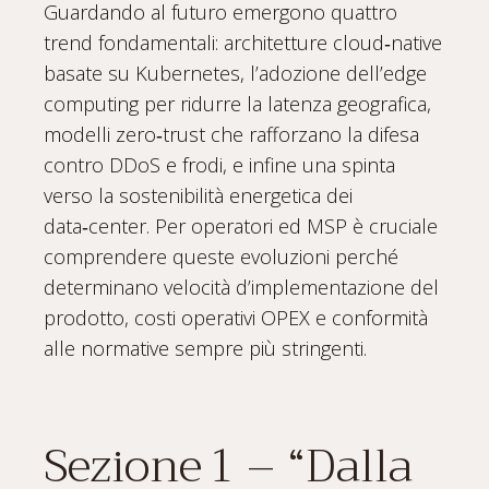
Guardando al futuro emergono quattro
trend fondamentali: architetture cloud‑native
basate su Kubernetes, l’adozione dell’edge
computing per ridurre la latenza geografica,
modelli zero‑trust che rafforzano la difesa
contro DDoS e frodi, e infine una spinta
verso la sostenibilità energetica dei
data‑center. Per operatori ed MSP è cruciale
comprendere queste evoluzioni perché
determinano velocità d’implementazione del
prodotto, costi operativi OPEX e conformità
alle normative sempre più stringenti.
Sezione 1 – “Dalla