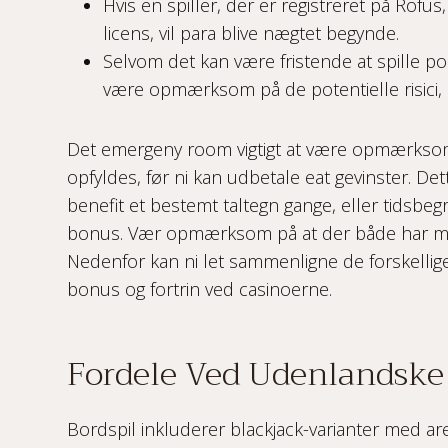
Hvis en spiller, der er registreret på Rof
licens, vil para blive nægtet begynde.
Selvom det kan være fristende at spille pok
være opmærksom på de potentielle risici, 
Det emergeny room vigtigt at være opmærksom p
opfyldes, før ni kan udbetale eat gevinster. De
benefit et bestemt taltegn gange, eller tidsbeg
bonus. Vær opmærksom på at der både har mul
Nedenfor kan ni let sammenligne de forskellig
bonus og fortrin ved casinoerne.
Fordele Ved Udenlandske 
Bordspil inkluderer blackjack-varianter med a