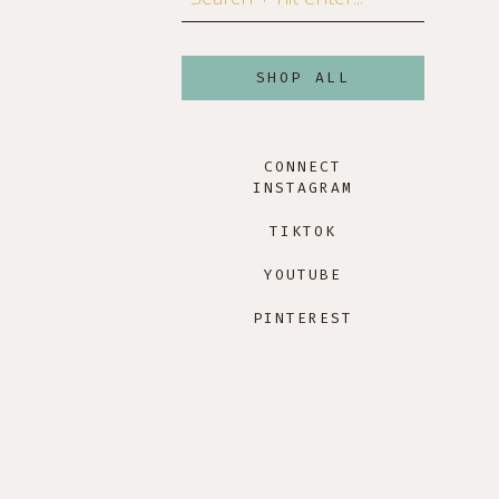
SHOP ALL
CONNECT
INSTAGRAM
TIKTOK
YOUTUBE
PINTEREST