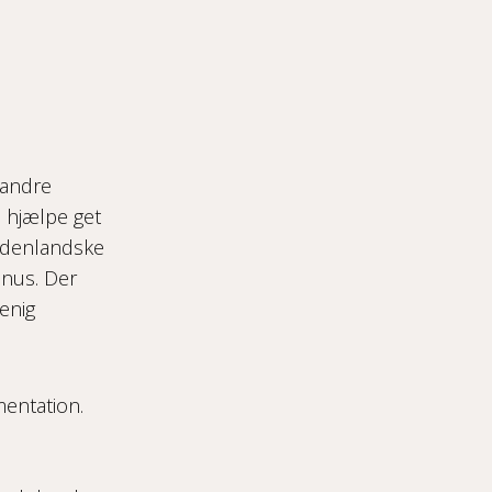
 andre
n hjælpe get
 udenlandske
onus. Der
enig
mentation.