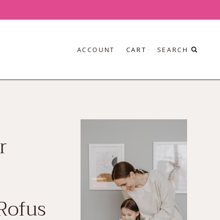
ACCOUNT
CART
SEARCH
r
Rofus