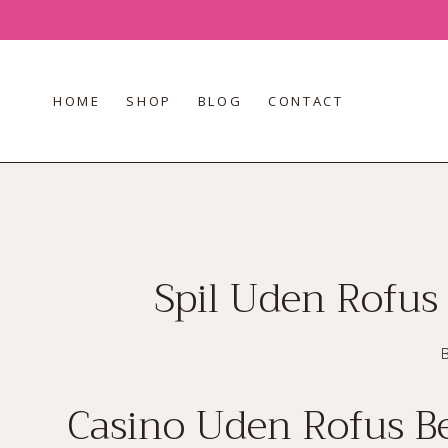
Skip
to
content
HOME
SHOP
BLOG
CONTACT
Spil Uden Rofus
Casino Uden Rofus B