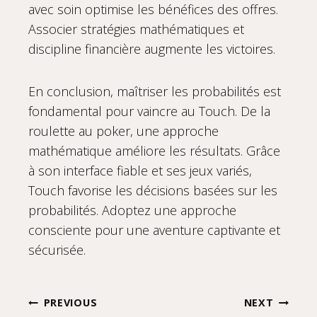
avec soin optimise les bénéfices des offres.
Associer stratégies mathématiques et
discipline financière augmente les victoires.
En conclusion, maîtriser les probabilités est
fondamental pour vaincre au Touch. De la
roulette au poker, une approche
mathématique améliore les résultats. Grâce
à son interface fiable et ses jeux variés,
Touch favorise les décisions basées sur les
probabilités. Adoptez une approche
consciente pour une aventure captivante et
sécurisée.
Post
PREVIOUS
NEXT