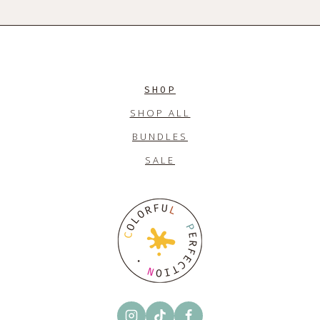
SHOP
SHOP ALL
BUNDLES
SALE