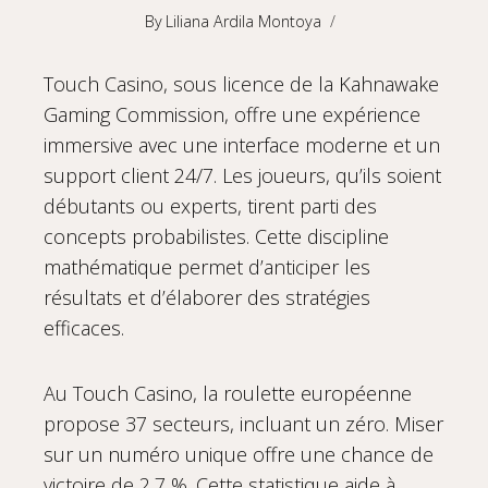
By
Liliana Ardila Montoya
Touch Casino, sous licence de la Kahnawake
Gaming Commission, offre une expérience
immersive avec une interface moderne et un
support client 24/7. Les joueurs, qu’ils soient
débutants ou experts, tirent parti des
concepts probabilistes. Cette discipline
mathématique permet d’anticiper les
résultats et d’élaborer des stratégies
efficaces.
Au Touch Casino, la roulette européenne
propose 37 secteurs, incluant un zéro. Miser
sur un numéro unique offre une chance de
victoire de 2,7 %. Cette statistique aide à