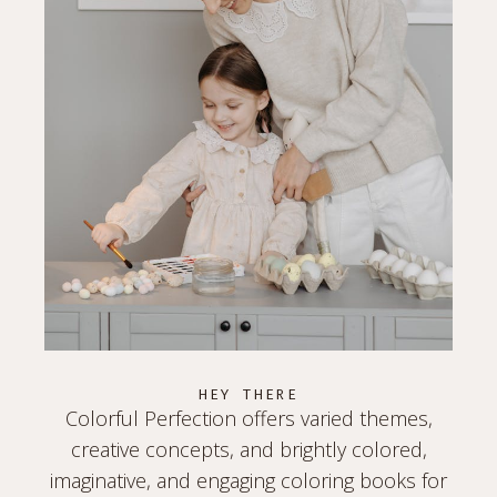
HEY THERE
Colorful Perfection offers varied themes,
creative concepts, and brightly colored,
imaginative, and engaging coloring books for