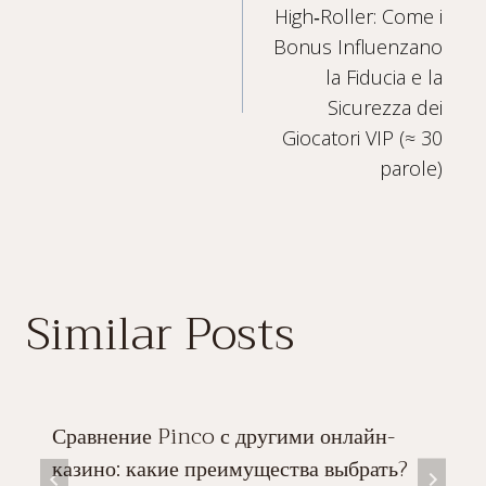
navigation
High‑Roller: Come i
Bonus Influenzano
la Fiducia e la
Sicurezza dei
Giocatori VIP (≈ 30
parole)
Similar Posts
Сравнение Pinco с другими онлайн-
казино: какие преимущества выбрать?