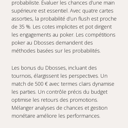
probabiliste. Évaluer les chances d’une main
supérieure est essentiel. Avec quatre cartes
assorties, la probabilité d’un flush est proche
de 35 %. Les cotes implicites et pot dirigent
les engagements au poker. Les compétitions
poker au Dbosses demandent des
méthodes basées sur les probabilités.
Les bonus du Dbosses, incluant des
tournois, élargissent les perspectives. Un
match de 500 € avec termes clairs dynamise
les parties. Un contrôle précis du budget
optimise les retours des promotions.
Mélanger analyses de chances et gestion
monétaire améliore les performances.