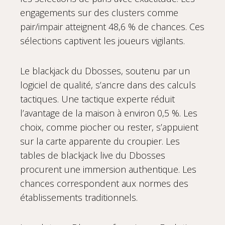
engagements sur des clusters comme
pair/impair atteignent 48,6 % de chances. Ces
sélections captivent les joueurs vigilants.
Le blackjack du Dbosses, soutenu par un
logiciel de qualité, s’ancre dans des calculs
tactiques. Une tactique experte réduit
l’avantage de la maison à environ 0,5 %. Les
choix, comme piocher ou rester, s’appuient
sur la carte apparente du croupier. Les
tables de blackjack live du Dbosses
procurent une immersion authentique. Les
chances correspondent aux normes des
établissements traditionnels.