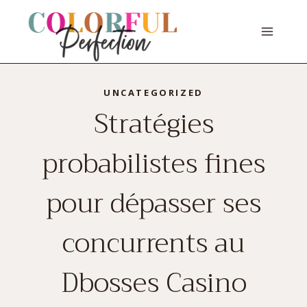
Skip
to
content
UNCATEGORIZED
Stratégies
probabilistes fines
pour dépasser ses
concurrents au
Dbosses Casino