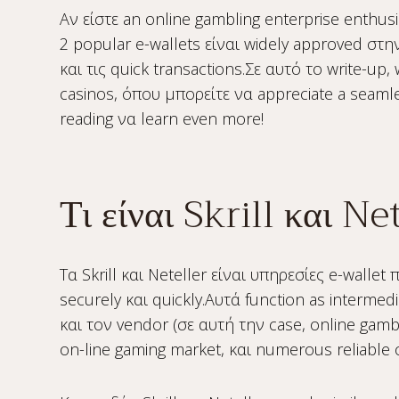
Αν είστε an online gambling enterprise enthusi
2 popular e-wallets είναι widely approved στην
και τις quick transactions.Σε αυτό το write-up, 
casinos,
όπου μπορείτε να appreciate a seamle
reading να learn even more!
Τι είναι Skrill και Ne
Τα Skrill και Neteller είναι υπηρεσίες e-wall
securely και quickly.Αυτά function as interme
και τον vendor (σε αυτή την case, online gambl
on-line gaming market, και numerous reliable o