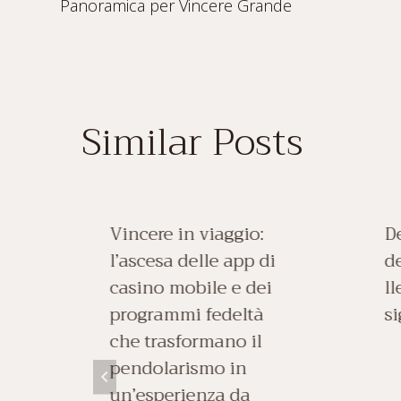
navigation
Panoramica per Vincere Grande
Similar Posts
 A
Vincere in viaggio:
D
l’ascesa delle app di
d
casino mobile e dei
ll
programmi fedeltà
s
che trasformano il
pendolarismo in
un’esperienza da