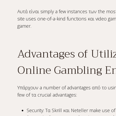
Αυτά είναι simply a few instances των the most 
site uses one-of-a-kind functions και video gam
gamer.
Advantages of Utiliz
Online Gambling En
Υπάρχουν a number of advantages από το using S
few of τα crucial advantages:
Security: Τα Skrill και Neteller make use o