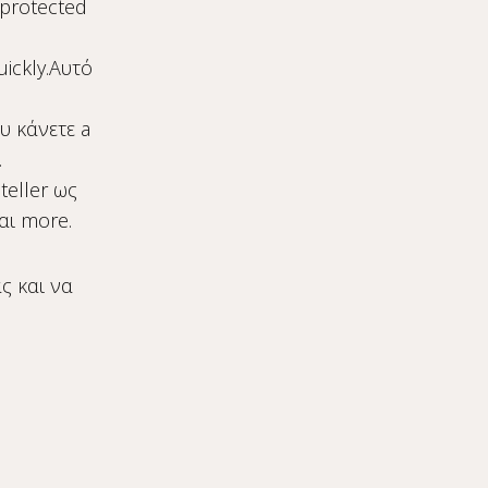
 protected
uickly.Αυτό
ου κάνετε a
.
eteller ως
αι more.
ς και να