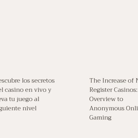
escubre los secretos
The Increase of 
el casino en vivo y
Register Casinos
eva tu juego al
Overview to
iguiente nivel
Anonymous Onl
Gaming