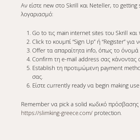
Αν είστε new στο Skrill και Neteller, το gettin
λογαριασμό:
Go to τις main internet sites του Skrill και 
Click το κουμπί “Sign Up” ή “Register” γι
Offer τα απαραίτητα info, όπως το όνομά 
Confirm τη e-mail address σας κάνοντας cl
Establish τη προτιμώμενη payment method
σας.
Είστε currently ready να begin making use o
Remember να pick a solid κωδικό πρόσβασης κα
https://slimking-greece.com/
protection.