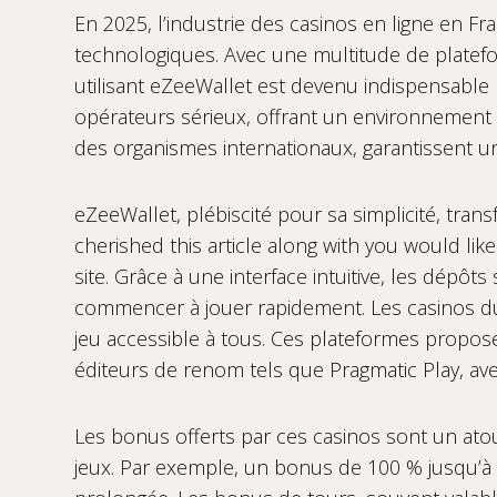
En 2025, l’industrie des casinos en ligne en F
technologiques. Avec une multitude de plateform
utilisant eZeeWallet est devenu indispensable
opérateurs sérieux, offrant un environnement
des organismes internationaux, garantissent 
eZeeWallet, plébiscité pour sa simplicité, tran
cherished this article along with you would like
site. Grâce à une interface intuitive, les dépôt
commencer à jouer rapidement. Les casinos du
jeu accessible à tous. Ces plateformes propo
éditeurs de renom tels que Pragmatic Play, av
Les bonus offerts par ces casinos sont un at
jeux. Par exemple, un bonus de 100 % jusqu’à 