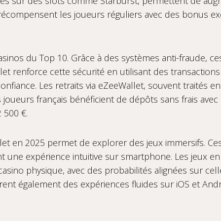
les sur des slots comme Starburst, permettent de aug
récompensent les joueurs réguliers avec des bonus exc
casinos du Top 10. Grâce à des systèmes anti-fraude, ces
 renforce cette sécurité en utilisant des transactions
fiance. Les retraits via eZeeWallet, souvent traités e
 joueurs français bénéficient de dépôts sans frais avec
 500 €.
let en 2025 permet de explorer des jeux immersifs. Ce
nt une expérience intuitive sur smartphone. Les jeux en 
asino physique, avec des probabilités alignées sur cel
rent également des expériences fluides sur iOS et Andr