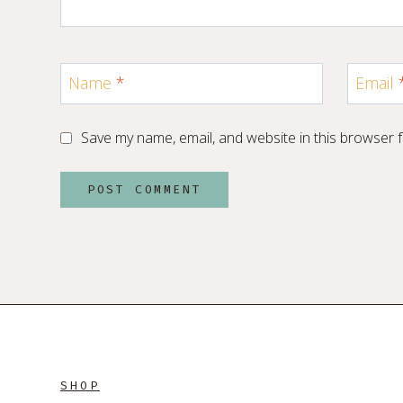
Name
*
Email
Save my name, email, and website in this browser 
SHOP