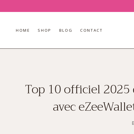
Skip
to
content
HOME
SHOP
BLOG
CONTACT
Top 10 officiel 2025
avec eZeeWallet