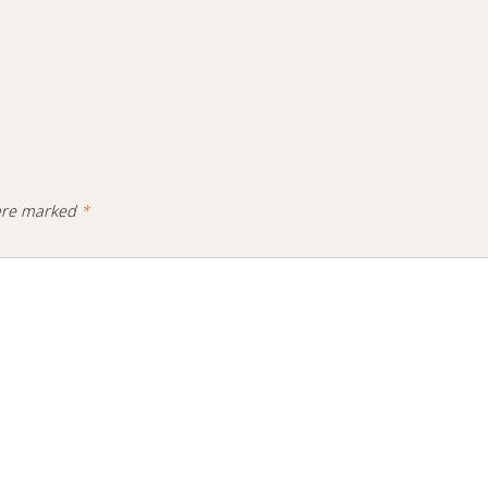
 are marked
*