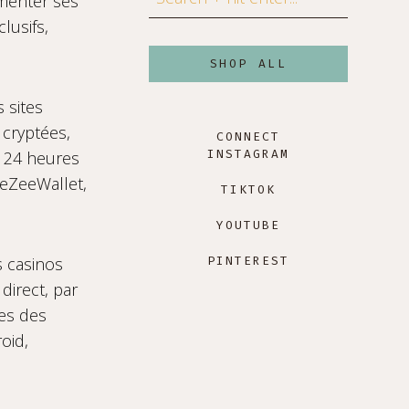
menter ses
lusifs,
SHOP ALL
 sites
 cryptées,
CONNECT
INSTAGRAM
n 24 heures
 eZeeWallet,
TIKTOK
YOUTUBE
s casinos
PINTEREST
direct, par
les des
oid,