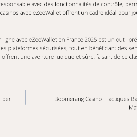
esponsable avec des fonctionnalités de contrôle, per
s casinos avec eZeeWallet offrent un cadre idéal pour j
en ligne avec eZeeWallet en France 2025 est un outil pr
des plateformes sécurisées, tout en bénéficiant des ser
 offrent une aventure ludique et sûre, faisant de ce c
a per
Boomerang Casino : Tactiques Ba
Ma