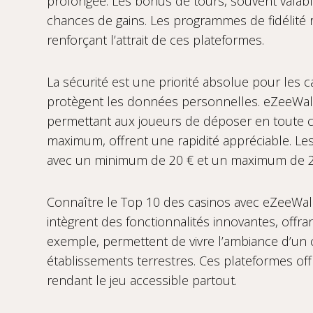
prolongée. Les bonus de tours, souvent valab
chances de gains. Les programmes de fidélité 
renforçant l’attrait de ces plateformes.
La sécurité est une priorité absolue pour les 
protègent les données personnelles. eZeeWallet
permettant aux joueurs de déposer en toute con
maximum, offrent une rapidité appréciable. Les
avec un minimum de 20 € et un maximum de 2
Connaître le Top 10 des casinos avec eZeeWal
intègrent des fonctionnalités innovantes, offra
exemple, permettent de vivre l’ambiance d’un c
établissements terrestres. Ces plateformes off
rendant le jeu accessible partout.